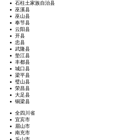
石柱土家族自治县
巫溪县
巫山县
奉节县
云阳县
开县
忠县
武隆县
垫江县
丰都县
城口县
梁平县
璧山县
荣昌县
大足县
铜梁县
全四川省
宜宾市
眉山市
南充市
乐山市