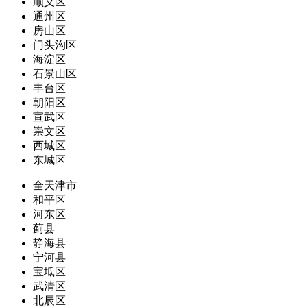
顺义区
通州区
房山区
门头沟区
海淀区
石景山区
丰台区
朝阳区
宣武区
崇文区
西城区
东城区
全天津市
和平区
河东区
蓟县
静海县
宁河县
宝坻区
武清区
北辰区