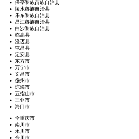
保亭黎族苗族自治县
陵水黎族自治县
乐东黎族自治县
昌江黎族自治县
白沙黎族自治县
临高县
澄迈县
屯昌县
定安县
东方市
万宁市
文昌市
儋州市
琼海市
五指山市
三亚市
海口市
全重庆市
南川市
永川市
合川市