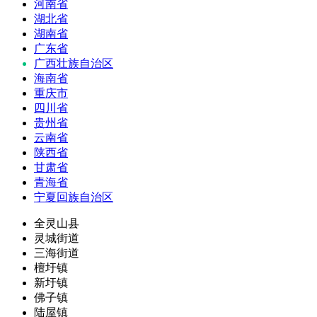
河南省
湖北省
湖南省
广东省
广西壮族自治区
海南省
重庆市
四川省
贵州省
云南省
陕西省
甘肃省
青海省
宁夏回族自治区
全灵山县
灵城街道
三海街道
檀圩镇
新圩镇
佛子镇
陆屋镇