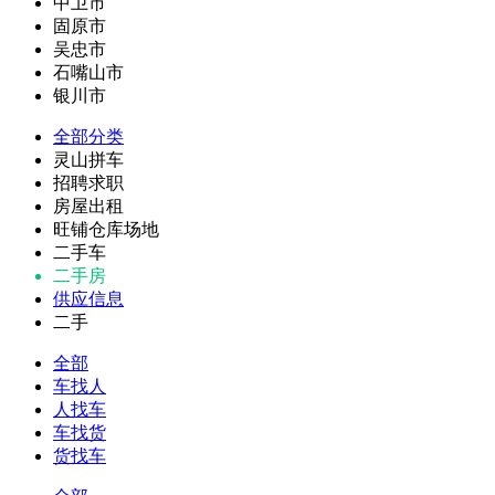
中卫市
固原市
吴忠市
石嘴山市
银川市
全部分类
灵山拼车
招聘求职
房屋出租
旺铺仓库场地
二手车
二手房
供应信息
二手
全部
车找人
人找车
车找货
货找车