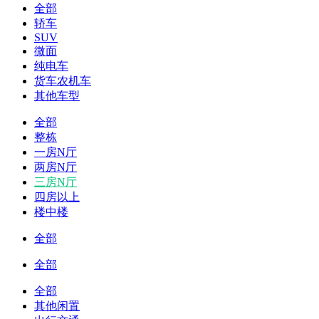
全部
轿车
SUV
微面
纯电车
货车农机车
其他车型
全部
整栋
一房N厅
两房N厅
三房N厅
四房以上
楼中楼
全部
全部
全部
其他闲置