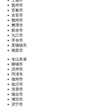
上饶市
抚州市
宜春市
吉安市
赣州市
鹰潭市
新余市
九江市
萍乡市
景德镇市
南昌市
全山东省
聊城市
滨州市
菏泽市
德州市
临沂市
东营市
烟台市
潍坊市
济宁市