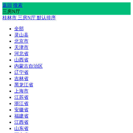
返回
搜索
三房N厅
桂林市
三房N厅
默认排序
全部
灵山县
北京市
天津市
河北省
山西省
内蒙古自治区
辽宁省
吉林省
黑龙江省
上海市
江苏省
浙江省
安徽省
福建省
江西省
山东省