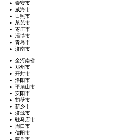
泰安市
威海市
日照市
莱芜市
枣庄市
淄博市
青岛市
济南市
全河南省
郑州市
开封市
洛阳市
平顶山市
安阳市
鹤壁市
新乡市
济源市
驻马店市
周口市
信阳市
商丘市