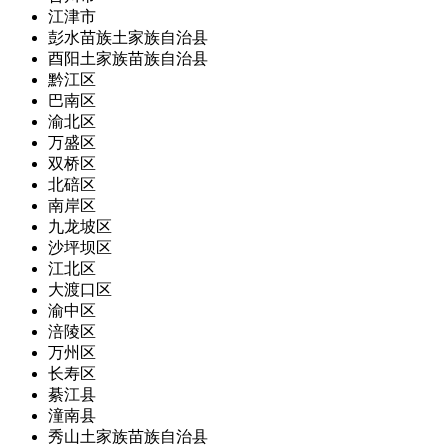
江津市
彭水苗族土家族自治县
酉阳土家族苗族自治县
黔江区
巴南区
渝北区
万盛区
双桥区
北碚区
南岸区
九龙坡区
沙坪坝区
江北区
大渡口区
渝中区
涪陵区
万州区
长寿区
綦江县
潼南县
秀山土家族苗族自治县