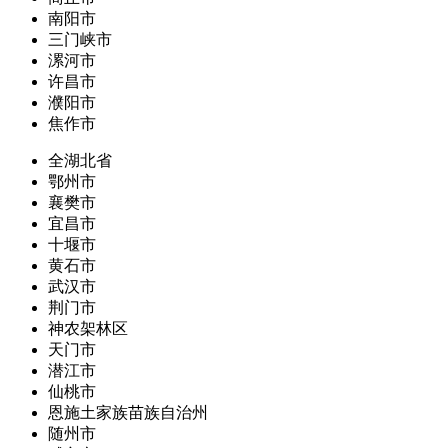
南阳市
三门峡市
漯河市
许昌市
濮阳市
焦作市
全湖北省
鄂州市
襄樊市
宜昌市
十堰市
黄石市
武汉市
荆门市
神农架林区
天门市
潜江市
仙桃市
恩施土家族苗族自治州
随州市