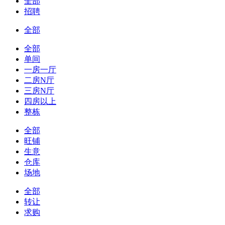
全部
招聘
全部
全部
单间
一房一厅
二房N厅
三房N厅
四房以上
整栋
全部
旺铺
生意
仓库
场地
全部
转让
求购