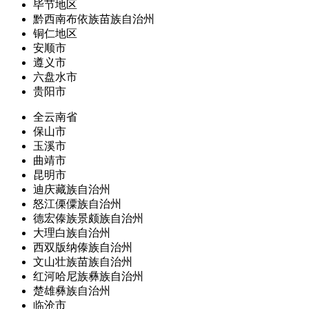
毕节地区
黔西南布依族苗族自治州
铜仁地区
安顺市
遵义市
六盘水市
贵阳市
全云南省
保山市
玉溪市
曲靖市
昆明市
迪庆藏族自治州
怒江傈僳族自治州
德宏傣族景颇族自治州
大理白族自治州
西双版纳傣族自治州
文山壮族苗族自治州
红河哈尼族彝族自治州
楚雄彝族自治州
临沧市