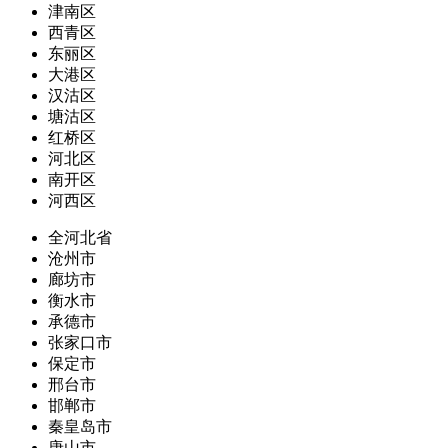
津南区
西青区
东丽区
大港区
汉沽区
塘沽区
红桥区
河北区
南开区
河西区
全河北省
沧州市
廊坊市
衡水市
承德市
张家口市
保定市
邢台市
邯郸市
秦皇岛市
唐山市