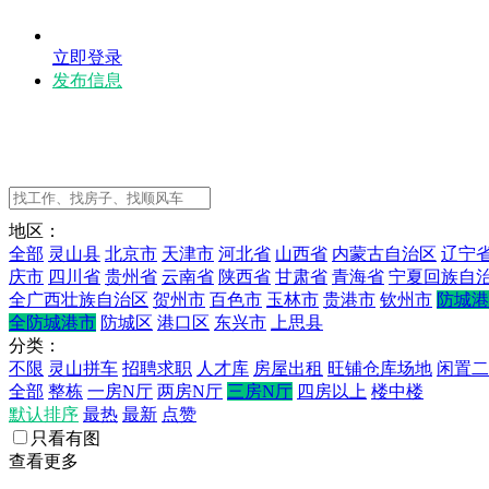
立即登录
发布信息
地区：
全部
灵山县
北京市
天津市
河北省
山西省
内蒙古自治区
辽宁
庆市
四川省
贵州省
云南省
陕西省
甘肃省
青海省
宁夏回族自
全广西壮族自治区
贺州市
百色市
玉林市
贵港市
钦州市
防城港
全防城港市
防城区
港口区
东兴市
上思县
分类：
不限
灵山拼车
招聘求职
人才库
房屋出租
旺铺仓库场地
闲置二
全部
整栋
一房N厅
两房N厅
三房N厅
四房以上
楼中楼
默认排序
最热
最新
点赞
只看有图
查看更多