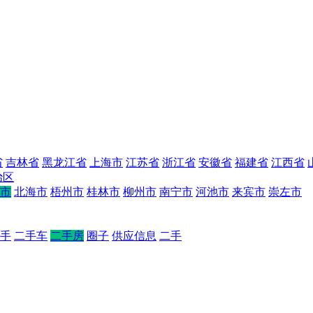
省
吉林省
黑龙江省
上海市
江苏省
浙江省
安徽省
福建省
江西省
治区
市
北海市
梧州市
桂林市
柳州市
南宁市
河池市
来宾市
崇左市
手
二手车
二手房
圈子
供应信息
二手