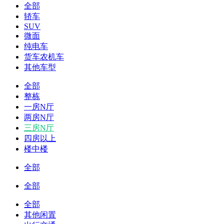
全部
轿车
SUV
微面
纯电车
货车农机车
其他车型
全部
整栋
一房N厅
两房N厅
三房N厅
四房以上
楼中楼
全部
全部
全部
其他闲置