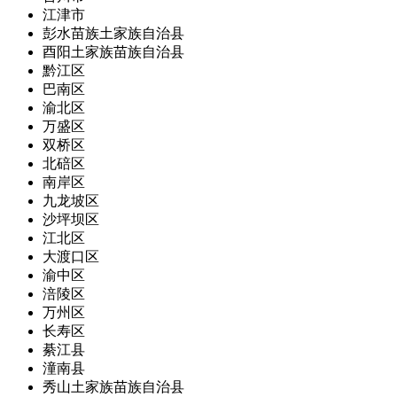
江津市
彭水苗族土家族自治县
酉阳土家族苗族自治县
黔江区
巴南区
渝北区
万盛区
双桥区
北碚区
南岸区
九龙坡区
沙坪坝区
江北区
大渡口区
渝中区
涪陵区
万州区
长寿区
綦江县
潼南县
秀山土家族苗族自治县