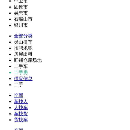
中卫市
固原市
吴忠市
石嘴山市
银川市
全部分类
灵山拼车
招聘求职
房屋出租
旺铺仓库场地
二手车
二手房
供应信息
二手
全部
车找人
人找车
车找货
货找车