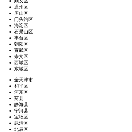
顺义区
通州区
房山区
门头沟区
海淀区
石景山区
丰台区
朝阳区
宣武区
崇文区
西城区
东城区
全天津市
和平区
河东区
蓟县
静海县
宁河县
宝坻区
武清区
北辰区