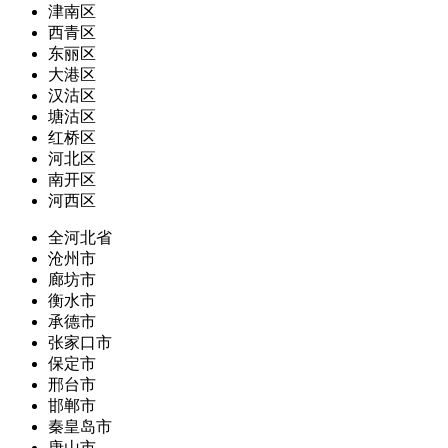
津南区
西青区
东丽区
大港区
汉沽区
塘沽区
红桥区
河北区
南开区
河西区
全河北省
沧州市
廊坊市
衡水市
承德市
张家口市
保定市
邢台市
邯郸市
秦皇岛市
唐山市