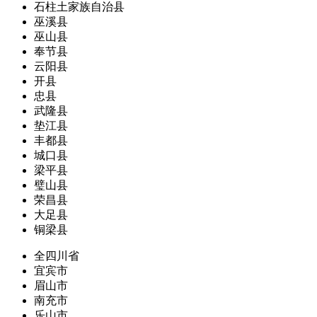
石柱土家族自治县
巫溪县
巫山县
奉节县
云阳县
开县
忠县
武隆县
垫江县
丰都县
城口县
梁平县
璧山县
荣昌县
大足县
铜梁县
全四川省
宜宾市
眉山市
南充市
乐山市