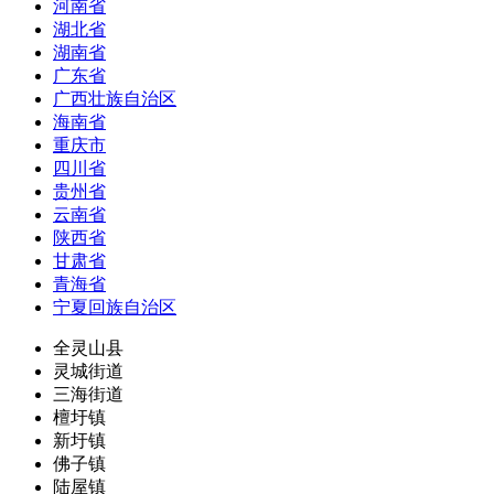
河南省
湖北省
湖南省
广东省
广西壮族自治区
海南省
重庆市
四川省
贵州省
云南省
陕西省
甘肃省
青海省
宁夏回族自治区
全灵山县
灵城街道
三海街道
檀圩镇
新圩镇
佛子镇
陆屋镇