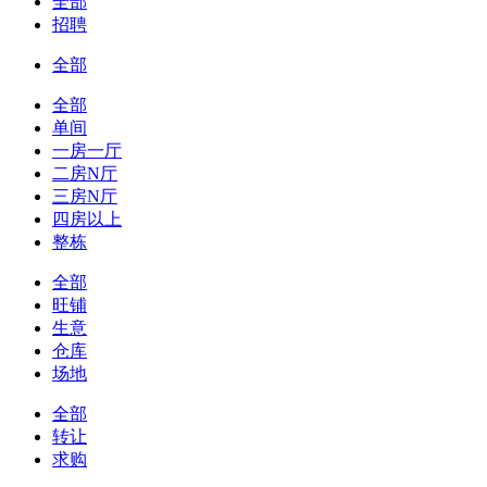
全部
招聘
全部
全部
单间
一房一厅
二房N厅
三房N厅
四房以上
整栋
全部
旺铺
生意
仓库
场地
全部
转让
求购