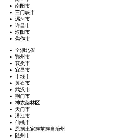
南阳市
三门峡市
漯河市
许昌市
濮阳市
焦作市
全湖北省
鄂州市
襄樊市
宜昌市
十堰市
黄石市
武汉市
荆门市
神农架林区
天门市
潜江市
仙桃市
恩施土家族苗族自治州
随州市