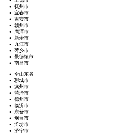
上饶市
抚州市
宜春市
吉安市
赣州市
鹰潭市
新余市
九江市
萍乡市
景德镇市
南昌市
全山东省
聊城市
滨州市
菏泽市
德州市
临沂市
东营市
烟台市
潍坊市
济宁市