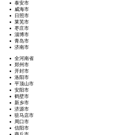
泰安市
威海市
日照市
莱芜市
枣庄市
淄博市
青岛市
济南市
全河南省
郑州市
开封市
洛阳市
平顶山市
安阳市
鹤壁市
新乡市
济源市
驻马店市
周口市
信阳市
商丘市