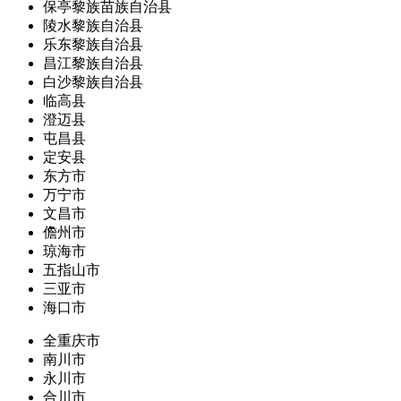
保亭黎族苗族自治县
陵水黎族自治县
乐东黎族自治县
昌江黎族自治县
白沙黎族自治县
临高县
澄迈县
屯昌县
定安县
东方市
万宁市
文昌市
儋州市
琼海市
五指山市
三亚市
海口市
全重庆市
南川市
永川市
合川市