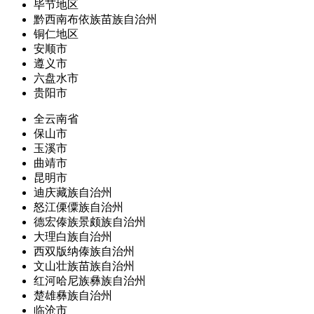
毕节地区
黔西南布依族苗族自治州
铜仁地区
安顺市
遵义市
六盘水市
贵阳市
全云南省
保山市
玉溪市
曲靖市
昆明市
迪庆藏族自治州
怒江傈僳族自治州
德宏傣族景颇族自治州
大理白族自治州
西双版纳傣族自治州
文山壮族苗族自治州
红河哈尼族彝族自治州
楚雄彝族自治州
临沧市