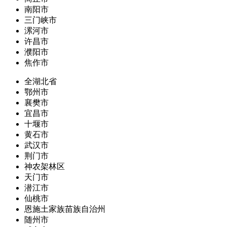
南阳市
三门峡市
漯河市
许昌市
濮阳市
焦作市
全湖北省
鄂州市
襄樊市
宜昌市
十堰市
黄石市
武汉市
荆门市
神农架林区
天门市
潜江市
仙桃市
恩施土家族苗族自治州
随州市