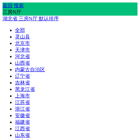
返回
搜索
三房N厅
湖北省
三房N厅
默认排序
全部
灵山县
北京市
天津市
河北省
山西省
内蒙古自治区
辽宁省
吉林省
黑龙江省
上海市
江苏省
浙江省
安徽省
福建省
江西省
山东省