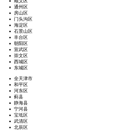
顺义区
通州区
房山区
门头沟区
海淀区
石景山区
丰台区
朝阳区
宣武区
崇文区
西城区
东城区
全天津市
和平区
河东区
蓟县
静海县
宁河县
宝坻区
武清区
北辰区