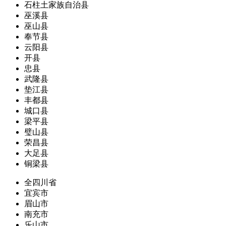
石柱土家族自治县
巫溪县
巫山县
奉节县
云阳县
开县
忠县
武隆县
垫江县
丰都县
城口县
梁平县
璧山县
荣昌县
大足县
铜梁县
全四川省
宜宾市
眉山市
南充市
乐山市