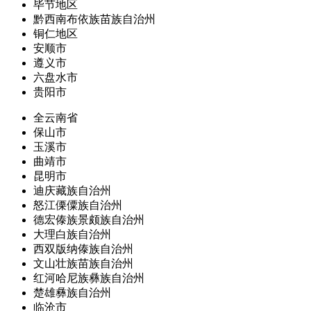
毕节地区
黔西南布依族苗族自治州
铜仁地区
安顺市
遵义市
六盘水市
贵阳市
全云南省
保山市
玉溪市
曲靖市
昆明市
迪庆藏族自治州
怒江傈僳族自治州
德宏傣族景颇族自治州
大理白族自治州
西双版纳傣族自治州
文山壮族苗族自治州
红河哈尼族彝族自治州
楚雄彝族自治州
临沧市