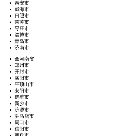
泰安市
威海市
日照市
莱芜市
枣庄市
淄博市
青岛市
济南市
全河南省
郑州市
开封市
洛阳市
平顶山市
安阳市
鹤壁市
新乡市
济源市
驻马店市
周口市
信阳市
商丘市