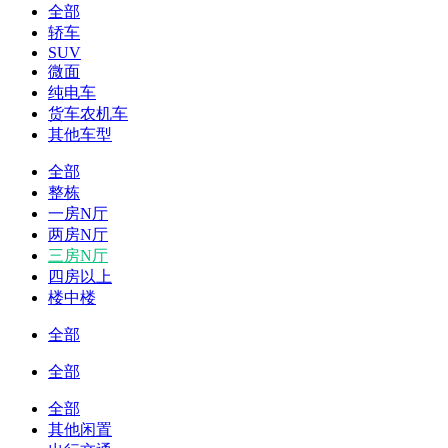
全部
轿车
SUV
微面
纯电车
货车农机车
其他车型
全部
整栋
一房N厅
两房N厅
三房N厅
四房以上
楼中楼
全部
全部
全部
其他闲置