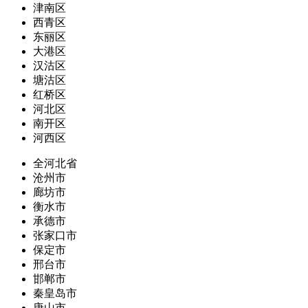
津南区
西青区
东丽区
大港区
汉沽区
塘沽区
红桥区
河北区
南开区
河西区
全河北省
沧州市
廊坊市
衡水市
承德市
张家口市
保定市
邢台市
邯郸市
秦皇岛市
唐山市