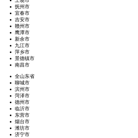
上饶市
抚州市
宜春市
吉安市
赣州市
鹰潭市
新余市
九江市
萍乡市
景德镇市
南昌市
全山东省
聊城市
滨州市
菏泽市
德州市
临沂市
东营市
烟台市
潍坊市
济宁市