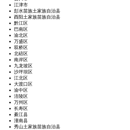
江津市
彭水苗族土家族自治县
酉阳土家族苗族自治县
黔江区
巴南区
渝北区
万盛区
双桥区
北碚区
南岸区
九龙坡区
沙坪坝区
江北区
大渡口区
渝中区
涪陵区
万州区
长寿区
綦江县
潼南县
秀山土家族苗族自治县