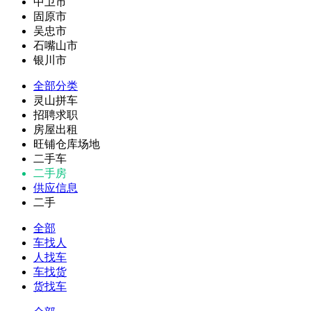
中卫市
固原市
吴忠市
石嘴山市
银川市
全部分类
灵山拼车
招聘求职
房屋出租
旺铺仓库场地
二手车
二手房
供应信息
二手
全部
车找人
人找车
车找货
货找车