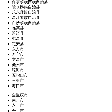
保亭黎族苗族自治县
陵水黎族自治县
乐东黎族自治县
昌江黎族自治县
白沙黎族自治县
临高县
澄迈县
屯昌县
定安县
东方市
万宁市
文昌市
儋州市
琼海市
五指山市
三亚市
海口市
全重庆市
南川市
永川市
合川市