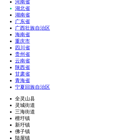
河南省
湖北省
湖南省
广东省
广西壮族自治区
海南省
重庆市
四川省
贵州省
云南省
陕西省
甘肃省
青海省
宁夏回族自治区
全灵山县
灵城街道
三海街道
檀圩镇
新圩镇
佛子镇
陆屋镇