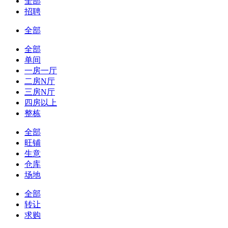
全部
招聘
全部
全部
单间
一房一厅
二房N厅
三房N厅
四房以上
整栋
全部
旺铺
生意
仓库
场地
全部
转让
求购