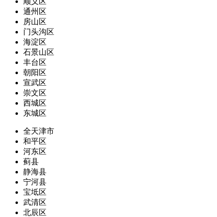
顺义区
通州区
房山区
门头沟区
海淀区
石景山区
丰台区
朝阳区
宣武区
崇文区
西城区
东城区
全天津市
和平区
河东区
蓟县
静海县
宁河县
宝坻区
武清区
北辰区