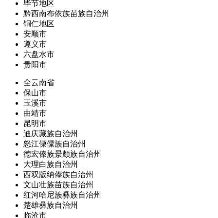
毕节地区
黔西南布依族苗族自治州
铜仁地区
安顺市
遵义市
六盘水市
贵阳市
全云南省
保山市
玉溪市
曲靖市
昆明市
迪庆藏族自治州
怒江傈僳族自治州
德宏傣族景颇族自治州
大理白族自治州
西双版纳傣族自治州
文山壮族苗族自治州
红河哈尼族彝族自治州
楚雄彝族自治州
临沧市