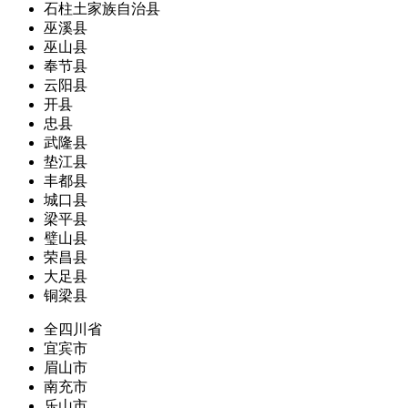
石柱土家族自治县
巫溪县
巫山县
奉节县
云阳县
开县
忠县
武隆县
垫江县
丰都县
城口县
梁平县
璧山县
荣昌县
大足县
铜梁县
全四川省
宜宾市
眉山市
南充市
乐山市