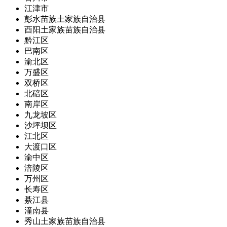
江津市
彭水苗族土家族自治县
酉阳土家族苗族自治县
黔江区
巴南区
渝北区
万盛区
双桥区
北碚区
南岸区
九龙坡区
沙坪坝区
江北区
大渡口区
渝中区
涪陵区
万州区
长寿区
綦江县
潼南县
秀山土家族苗族自治县