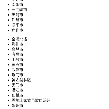
南阳市
三门峡市
漯河市
许昌市
濮阳市
焦作市
全湖北省
鄂州市
襄樊市
宜昌市
十堰市
黄石市
武汉市
荆门市
神农架林区
天门市
潜江市
仙桃市
恩施土家族苗族自治州
随州市