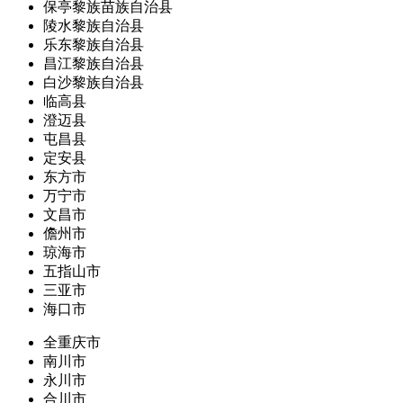
保亭黎族苗族自治县
陵水黎族自治县
乐东黎族自治县
昌江黎族自治县
白沙黎族自治县
临高县
澄迈县
屯昌县
定安县
东方市
万宁市
文昌市
儋州市
琼海市
五指山市
三亚市
海口市
全重庆市
南川市
永川市
合川市