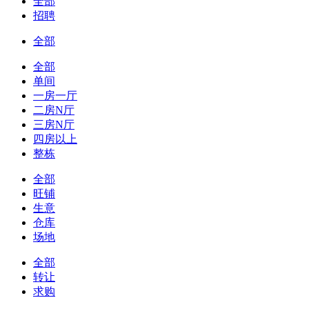
全部
招聘
全部
全部
单间
一房一厅
二房N厅
三房N厅
四房以上
整栋
全部
旺铺
生意
仓库
场地
全部
转让
求购