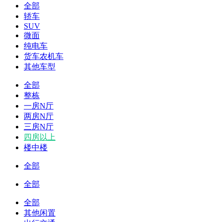
全部
轿车
SUV
微面
纯电车
货车农机车
其他车型
全部
整栋
一房N厅
两房N厅
三房N厅
四房以上
楼中楼
全部
全部
全部
其他闲置