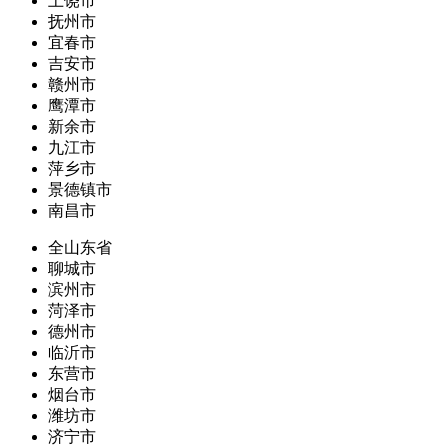
上饶市
抚州市
宜春市
吉安市
赣州市
鹰潭市
新余市
九江市
萍乡市
景德镇市
南昌市
全山东省
聊城市
滨州市
菏泽市
德州市
临沂市
东营市
烟台市
潍坊市
济宁市