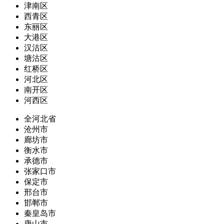
津南区
西青区
东丽区
大港区
汉沽区
塘沽区
红桥区
河北区
南开区
河西区
全河北省
沧州市
廊坊市
衡水市
承德市
张家口市
保定市
邢台市
邯郸市
秦皇岛市
唐山市