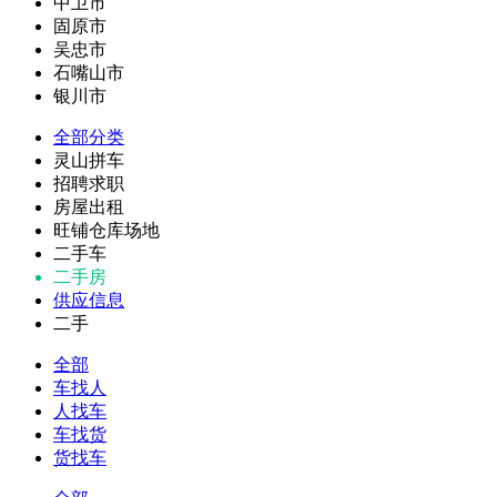
中卫市
固原市
吴忠市
石嘴山市
银川市
全部分类
灵山拼车
招聘求职
房屋出租
旺铺仓库场地
二手车
二手房
供应信息
二手
全部
车找人
人找车
车找货
货找车