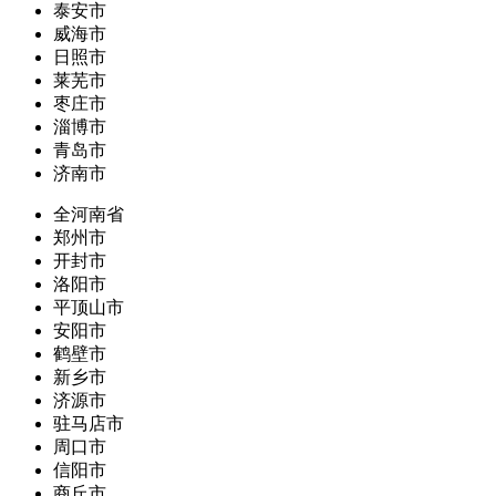
泰安市
威海市
日照市
莱芜市
枣庄市
淄博市
青岛市
济南市
全河南省
郑州市
开封市
洛阳市
平顶山市
安阳市
鹤壁市
新乡市
济源市
驻马店市
周口市
信阳市
商丘市