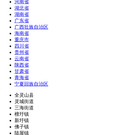
河南省
湖北省
湖南省
广东省
广西壮族自治区
海南省
重庆市
四川省
贵州省
云南省
陕西省
甘肃省
青海省
宁夏回族自治区
全灵山县
灵城街道
三海街道
檀圩镇
新圩镇
佛子镇
陆屋镇