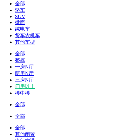
全部
轿车
SUV
微面
纯电车
货车农机车
其他车型
全部
整栋
一房N厅
两房N厅
三房N厅
四房以上
楼中楼
全部
全部
全部
其他闲置