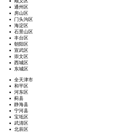
顺义区
通州区
房山区
门头沟区
海淀区
石景山区
丰台区
朝阳区
宣武区
崇文区
西城区
东城区
全天津市
和平区
河东区
蓟县
静海县
宁河县
宝坻区
武清区
北辰区