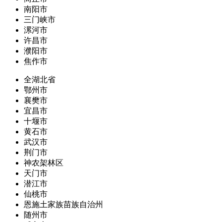
南阳市
三门峡市
漯河市
许昌市
濮阳市
焦作市
全湖北省
鄂州市
襄樊市
宜昌市
十堰市
黄石市
武汉市
荆门市
神农架林区
天门市
潜江市
仙桃市
恩施土家族苗族自治州
随州市