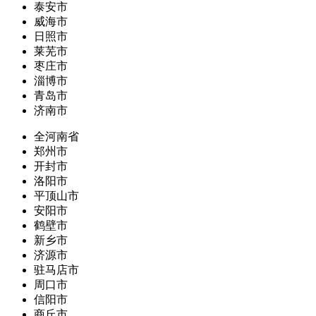
泰安市
威海市
日照市
莱芜市
枣庄市
淄博市
青岛市
济南市
全河南省
郑州市
开封市
洛阳市
平顶山市
安阳市
鹤壁市
新乡市
济源市
驻马店市
周口市
信阳市
商丘市