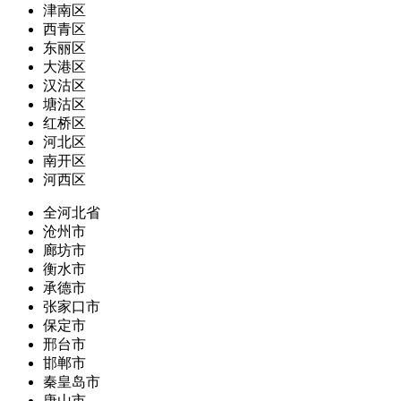
津南区
西青区
东丽区
大港区
汉沽区
塘沽区
红桥区
河北区
南开区
河西区
全河北省
沧州市
廊坊市
衡水市
承德市
张家口市
保定市
邢台市
邯郸市
秦皇岛市
唐山市