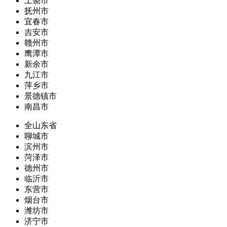
上饶市
抚州市
宜春市
吉安市
赣州市
鹰潭市
新余市
九江市
萍乡市
景德镇市
南昌市
全山东省
聊城市
滨州市
菏泽市
德州市
临沂市
东营市
烟台市
潍坊市
济宁市