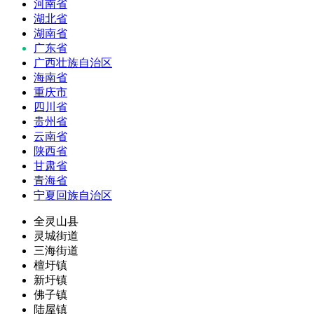
河南省
湖北省
湖南省
广东省
广西壮族自治区
海南省
重庆市
四川省
贵州省
云南省
陕西省
甘肃省
青海省
宁夏回族自治区
全灵山县
灵城街道
三海街道
檀圩镇
新圩镇
佛子镇
陆屋镇