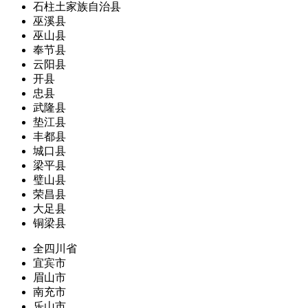
石柱土家族自治县
巫溪县
巫山县
奉节县
云阳县
开县
忠县
武隆县
垫江县
丰都县
城口县
梁平县
璧山县
荣昌县
大足县
铜梁县
全四川省
宜宾市
眉山市
南充市
乐山市