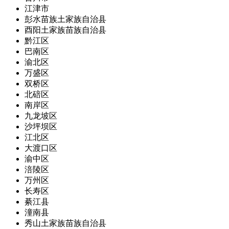
江津市
彭水苗族土家族自治县
酉阳土家族苗族自治县
黔江区
巴南区
渝北区
万盛区
双桥区
北碚区
南岸区
九龙坡区
沙坪坝区
江北区
大渡口区
渝中区
涪陵区
万州区
长寿区
綦江县
潼南县
秀山土家族苗族自治县