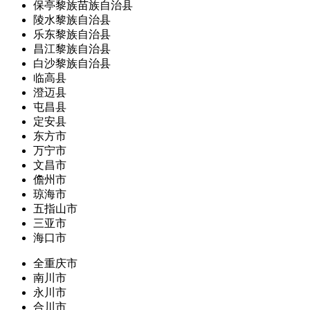
保亭黎族苗族自治县
陵水黎族自治县
乐东黎族自治县
昌江黎族自治县
白沙黎族自治县
临高县
澄迈县
屯昌县
定安县
东方市
万宁市
文昌市
儋州市
琼海市
五指山市
三亚市
海口市
全重庆市
南川市
永川市
合川市