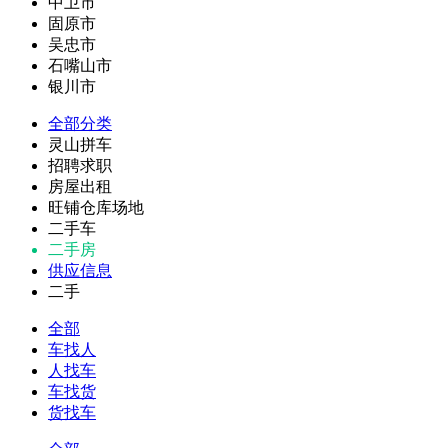
中卫市
固原市
吴忠市
石嘴山市
银川市
全部分类
灵山拼车
招聘求职
房屋出租
旺铺仓库场地
二手车
二手房
供应信息
二手
全部
车找人
人找车
车找货
货找车