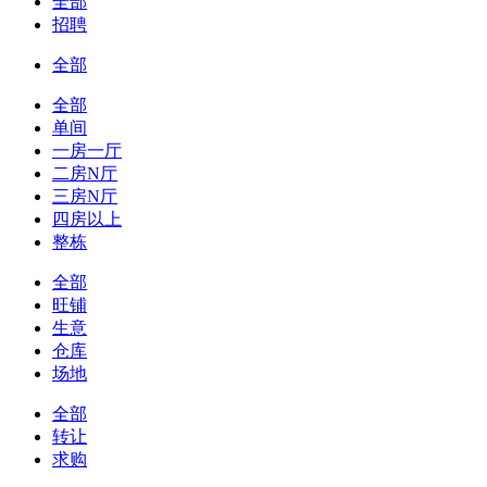
全部
招聘
全部
全部
单间
一房一厅
二房N厅
三房N厅
四房以上
整栋
全部
旺铺
生意
仓库
场地
全部
转让
求购