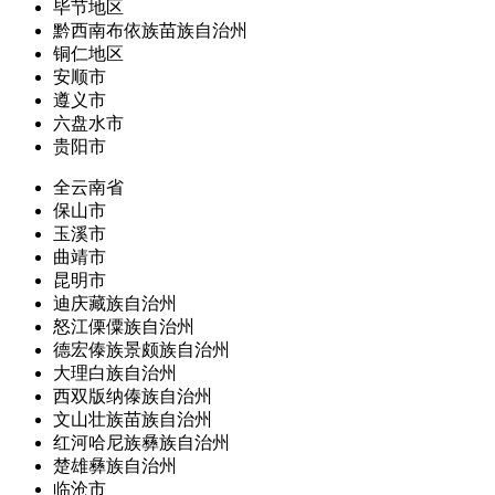
毕节地区
黔西南布依族苗族自治州
铜仁地区
安顺市
遵义市
六盘水市
贵阳市
全云南省
保山市
玉溪市
曲靖市
昆明市
迪庆藏族自治州
怒江傈僳族自治州
德宏傣族景颇族自治州
大理白族自治州
西双版纳傣族自治州
文山壮族苗族自治州
红河哈尼族彝族自治州
楚雄彝族自治州
临沧市