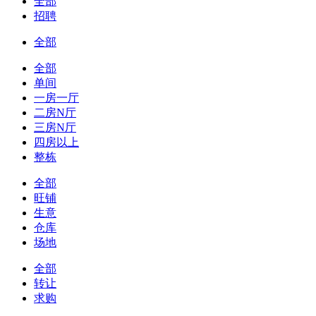
全部
招聘
全部
全部
单间
一房一厅
二房N厅
三房N厅
四房以上
整栋
全部
旺铺
生意
仓库
场地
全部
转让
求购