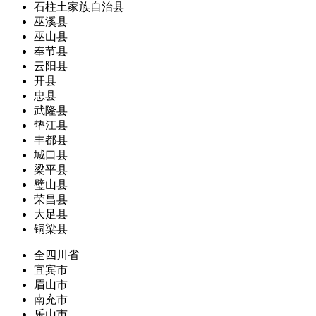
石柱土家族自治县
巫溪县
巫山县
奉节县
云阳县
开县
忠县
武隆县
垫江县
丰都县
城口县
梁平县
璧山县
荣昌县
大足县
铜梁县
全四川省
宜宾市
眉山市
南充市
乐山市