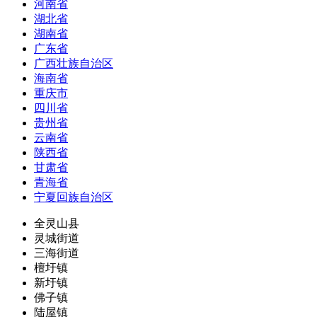
河南省
湖北省
湖南省
广东省
广西壮族自治区
海南省
重庆市
四川省
贵州省
云南省
陕西省
甘肃省
青海省
宁夏回族自治区
全灵山县
灵城街道
三海街道
檀圩镇
新圩镇
佛子镇
陆屋镇