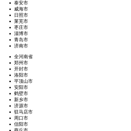
泰安市
威海市
日照市
莱芜市
枣庄市
淄博市
青岛市
济南市
全河南省
郑州市
开封市
洛阳市
平顶山市
安阳市
鹤壁市
新乡市
济源市
驻马店市
周口市
信阳市
商丘市