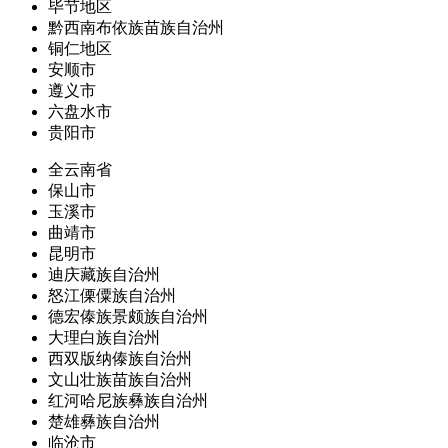
毕节地区
黔西南布依族苗族自治州
铜仁地区
安顺市
遵义市
六盘水市
贵阳市
全云南省
保山市
玉溪市
曲靖市
昆明市
迪庆藏族自治州
怒江傈僳族自治州
德宏傣族景颇族自治州
大理白族自治州
西双版纳傣族自治州
文山壮族苗族自治州
红河哈尼族彝族自治州
楚雄彝族自治州
临沧市