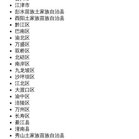
江津市
彭水苗族土家族自治县
酉阳土家族苗族自治县
黔江区
巴南区
渝北区
万盛区
双桥区
北碚区
南岸区
九龙坡区
沙坪坝区
江北区
大渡口区
渝中区
涪陵区
万州区
长寿区
綦江县
潼南县
秀山土家族苗族自治县