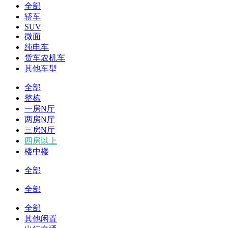
全部
轿车
SUV
微面
纯电车
货车农机车
其他车型
全部
整栋
一房N厅
两房N厅
三房N厅
四房以上
楼中楼
全部
全部
全部
其他闲置