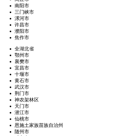
南阳市
三门峡市
漯河市
许昌市
濮阳市
焦作市
全湖北省
鄂州市
襄樊市
宜昌市
十堰市
黄石市
武汉市
荆门市
神农架林区
天门市
潜江市
仙桃市
恩施土家族苗族自治州
随州市