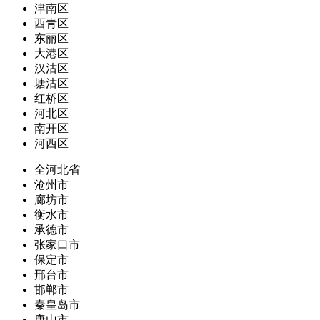
津南区
西青区
东丽区
大港区
汉沽区
塘沽区
红桥区
河北区
南开区
河西区
全河北省
沧州市
廊坊市
衡水市
承德市
张家口市
保定市
邢台市
邯郸市
秦皇岛市
唐山市