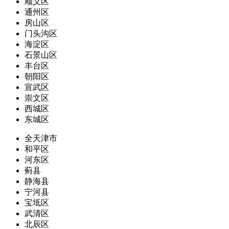
顺义区
通州区
房山区
门头沟区
海淀区
石景山区
丰台区
朝阳区
宣武区
崇文区
西城区
东城区
全天津市
和平区
河东区
蓟县
静海县
宁河县
宝坻区
武清区
北辰区