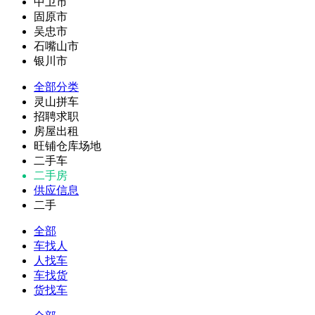
中卫市
固原市
吴忠市
石嘴山市
银川市
全部分类
灵山拼车
招聘求职
房屋出租
旺铺仓库场地
二手车
二手房
供应信息
二手
全部
车找人
人找车
车找货
货找车