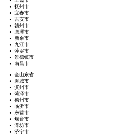
上饶市
抚州市
宜春市
吉安市
赣州市
鹰潭市
新余市
九江市
萍乡市
景德镇市
南昌市
全山东省
聊城市
滨州市
菏泽市
德州市
临沂市
东营市
烟台市
潍坊市
济宁市