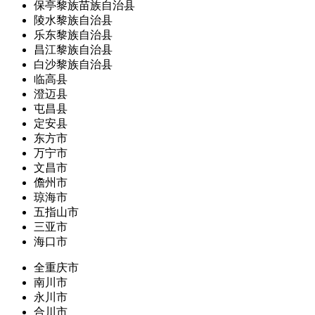
保亭黎族苗族自治县
陵水黎族自治县
乐东黎族自治县
昌江黎族自治县
白沙黎族自治县
临高县
澄迈县
屯昌县
定安县
东方市
万宁市
文昌市
儋州市
琼海市
五指山市
三亚市
海口市
全重庆市
南川市
永川市
合川市