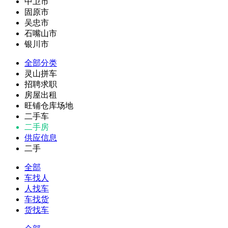
中卫市
固原市
吴忠市
石嘴山市
银川市
全部分类
灵山拼车
招聘求职
房屋出租
旺铺仓库场地
二手车
二手房
供应信息
二手
全部
车找人
人找车
车找货
货找车