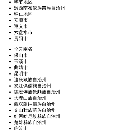
毕节地区
黔西南布依族苗族自治州
铜仁地区
安顺市
遵义市
六盘水市
贵阳市
全云南省
保山市
玉溪市
曲靖市
昆明市
迪庆藏族自治州
怒江傈僳族自治州
德宏傣族景颇族自治州
大理白族自治州
西双版纳傣族自治州
文山壮族苗族自治州
红河哈尼族彝族自治州
楚雄彝族自治州
临沧市