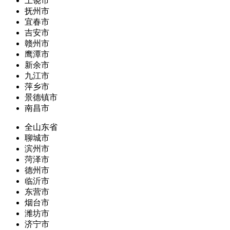
上饶市
抚州市
宜春市
吉安市
赣州市
鹰潭市
新余市
九江市
萍乡市
景德镇市
南昌市
全山东省
聊城市
滨州市
菏泽市
德州市
临沂市
东营市
烟台市
潍坊市
济宁市