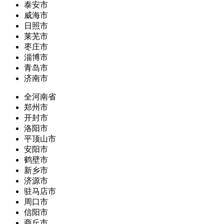
泰安市
威海市
日照市
莱芜市
枣庄市
淄博市
青岛市
济南市
全河南省
郑州市
开封市
洛阳市
平顶山市
安阳市
鹤壁市
新乡市
济源市
驻马店市
周口市
信阳市
商丘市