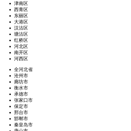
津南区
西青区
东丽区
大港区
汉沽区
塘沽区
红桥区
河北区
南开区
河西区
全河北省
沧州市
廊坊市
衡水市
承德市
张家口市
保定市
邢台市
邯郸市
秦皇岛市
唐山市