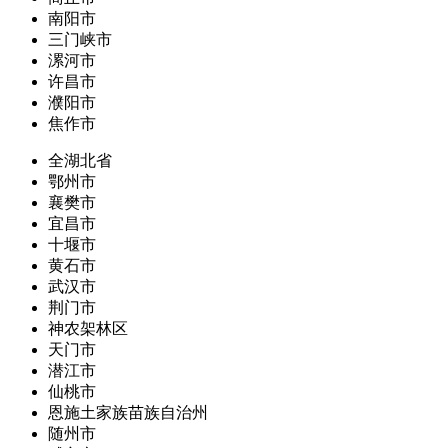
南阳市
三门峡市
漯河市
许昌市
濮阳市
焦作市
全湖北省
鄂州市
襄樊市
宜昌市
十堰市
黄石市
武汉市
荆门市
神农架林区
天门市
潜江市
仙桃市
恩施土家族苗族自治州
随州市