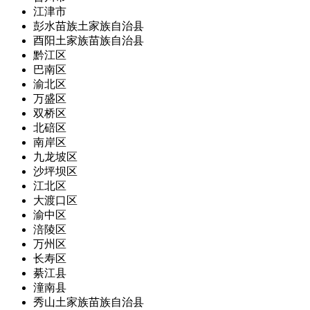
江津市
彭水苗族土家族自治县
酉阳土家族苗族自治县
黔江区
巴南区
渝北区
万盛区
双桥区
北碚区
南岸区
九龙坡区
沙坪坝区
江北区
大渡口区
渝中区
涪陵区
万州区
长寿区
綦江县
潼南县
秀山土家族苗族自治县