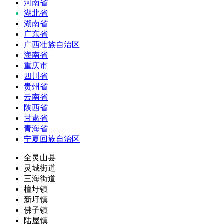
河南省
湖北省
湖南省
广东省
广西壮族自治区
海南省
重庆市
四川省
贵州省
云南省
陕西省
甘肃省
青海省
宁夏回族自治区
全灵山县
灵城街道
三海街道
檀圩镇
新圩镇
佛子镇
陆屋镇