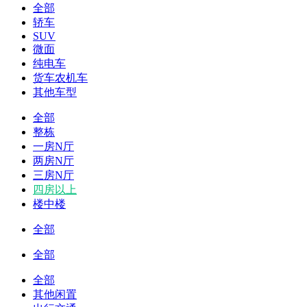
全部
轿车
SUV
微面
纯电车
货车农机车
其他车型
全部
整栋
一房N厅
两房N厅
三房N厅
四房以上
楼中楼
全部
全部
全部
其他闲置