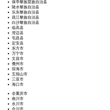
保亭黎族苗族自治县
陵水黎族自治县
乐东黎族自治县
昌江黎族自治县
白沙黎族自治县
临高县
澄迈县
屯昌县
定安县
东方市
万宁市
文昌市
儋州市
琼海市
五指山市
三亚市
海口市
全重庆市
南川市
永川市
合川市