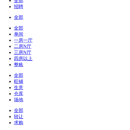
全部
招聘
全部
全部
单间
一房一厅
二房N厅
三房N厅
四房以上
整栋
全部
旺铺
生意
仓库
场地
全部
转让
求购