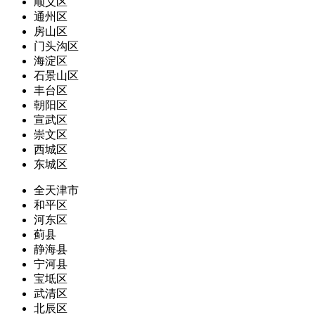
顺义区
通州区
房山区
门头沟区
海淀区
石景山区
丰台区
朝阳区
宣武区
崇文区
西城区
东城区
全天津市
和平区
河东区
蓟县
静海县
宁河县
宝坻区
武清区
北辰区