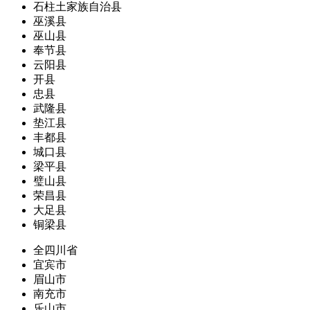
石柱土家族自治县
巫溪县
巫山县
奉节县
云阳县
开县
忠县
武隆县
垫江县
丰都县
城口县
梁平县
璧山县
荣昌县
大足县
铜梁县
全四川省
宜宾市
眉山市
南充市
乐山市