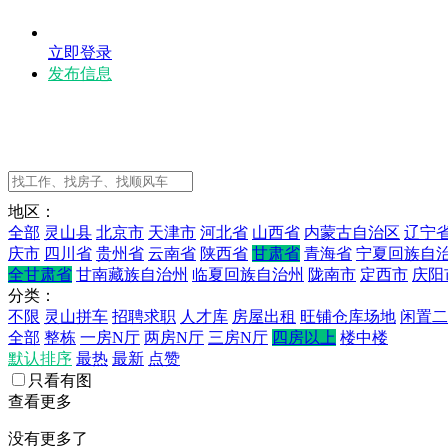
立即登录
发布信息
地区：
全部
灵山县
北京市
天津市
河北省
山西省
内蒙古自治区
辽宁
庆市
四川省
贵州省
云南省
陕西省
甘肃省
青海省
宁夏回族自
全甘肃省
甘南藏族自治州
临夏回族自治州
陇南市
定西市
庆阳
分类：
不限
灵山拼车
招聘求职
人才库
房屋出租
旺铺仓库场地
闲置二
全部
整栋
一房N厅
两房N厅
三房N厅
四房以上
楼中楼
默认排序
最热
最新
点赞
只看有图
查看更多
没有更多了