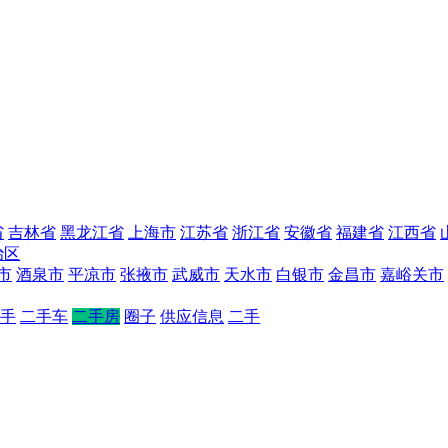
省
吉林省
黑龙江省
上海市
江苏省
浙江省
安徽省
福建省
江西省
治区
市
酒泉市
平凉市
张掖市
武威市
天水市
白银市
金昌市
嘉峪关市
手
二手车
二手房
圈子
供应信息
二手