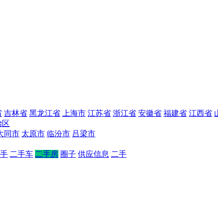
省
吉林省
黑龙江省
上海市
江苏省
浙江省
安徽省
福建省
江西省
治区
大同市
太原市
临汾市
吕梁市
手
二手车
二手房
圈子
供应信息
二手