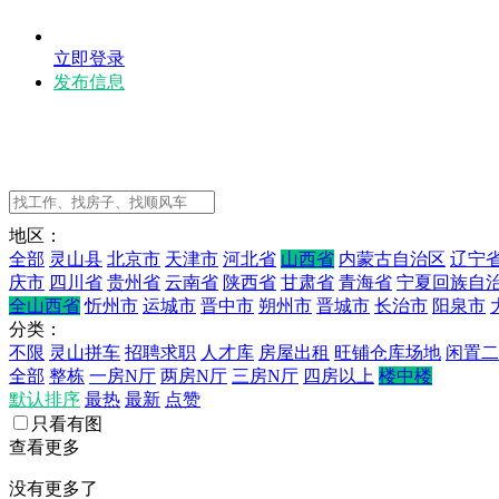
立即登录
发布信息
地区：
全部
灵山县
北京市
天津市
河北省
山西省
内蒙古自治区
辽宁
庆市
四川省
贵州省
云南省
陕西省
甘肃省
青海省
宁夏回族自
全山西省
忻州市
运城市
晋中市
朔州市
晋城市
长治市
阳泉市
分类：
不限
灵山拼车
招聘求职
人才库
房屋出租
旺铺仓库场地
闲置二
全部
整栋
一房N厅
两房N厅
三房N厅
四房以上
楼中楼
默认排序
最热
最新
点赞
只看有图
查看更多
没有更多了