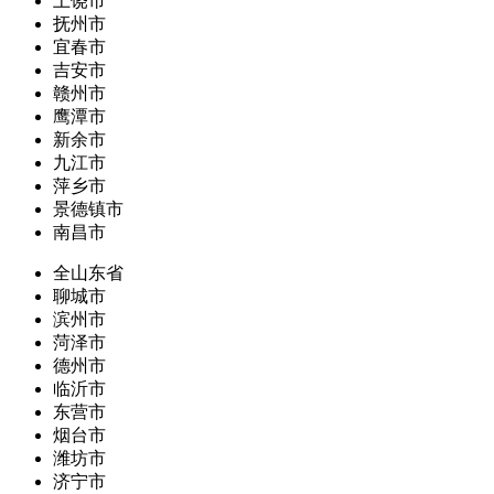
上饶市
抚州市
宜春市
吉安市
赣州市
鹰潭市
新余市
九江市
萍乡市
景德镇市
南昌市
全山东省
聊城市
滨州市
菏泽市
德州市
临沂市
东营市
烟台市
潍坊市
济宁市