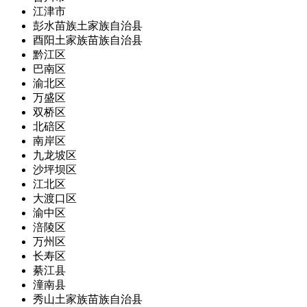
江津市
彭水苗族土家族自治县
酉阳土家族苗族自治县
黔江区
巴南区
渝北区
万盛区
双桥区
北碚区
南岸区
九龙坡区
沙坪坝区
江北区
大渡口区
渝中区
涪陵区
万州区
长寿区
綦江县
潼南县
秀山土家族苗族自治县