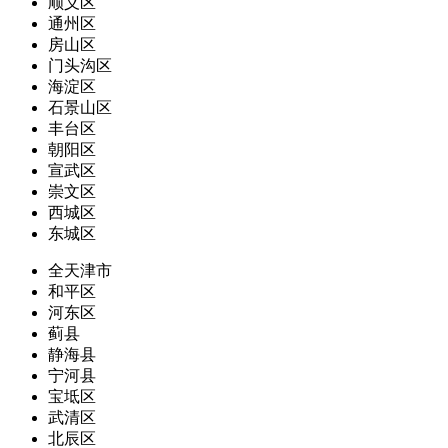
顺义区
通州区
房山区
门头沟区
海淀区
石景山区
丰台区
朝阳区
宣武区
崇文区
西城区
东城区
全天津市
和平区
河东区
蓟县
静海县
宁河县
宝坻区
武清区
北辰区