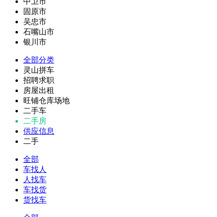
中卫市
固原市
吴忠市
石嘴山市
银川市
全部分类
灵山拼车
招聘求职
房屋出租
旺铺仓库场地
二手车
二手房
供应信息
二手
全部
车找人
人找车
车找货
货找车