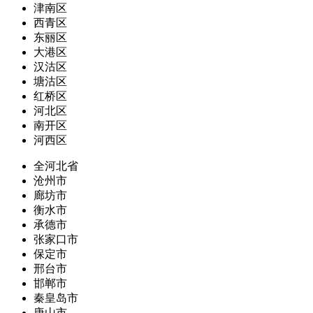
津南区
西青区
东丽区
大港区
汉沽区
塘沽区
红桥区
河北区
南开区
河西区
全河北省
沧州市
廊坊市
衡水市
承德市
张家口市
保定市
邢台市
邯郸市
秦皇岛市
唐山市