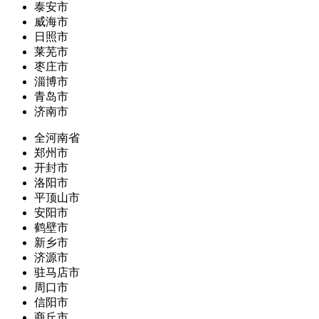
泰安市
威海市
日照市
莱芜市
枣庄市
淄博市
青岛市
济南市
全河南省
郑州市
开封市
洛阳市
平顶山市
安阳市
鹤壁市
新乡市
济源市
驻马店市
周口市
信阳市
商丘市