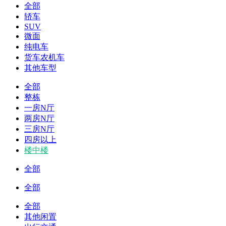
全部
轿车
SUV
微面
纯电车
货车农机车
其他车型
全部
整栋
一房N厅
两房N厅
三房N厅
四房以上
楼中楼
全部
全部
全部
其他闲置