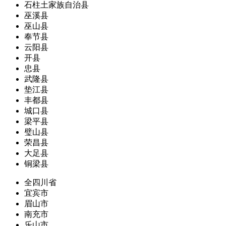
石柱土家族自治县
巫溪县
巫山县
奉节县
云阳县
开县
忠县
武隆县
垫江县
丰都县
城口县
梁平县
璧山县
荣昌县
大足县
铜梁县
全四川省
宜宾市
眉山市
南充市
乐山市