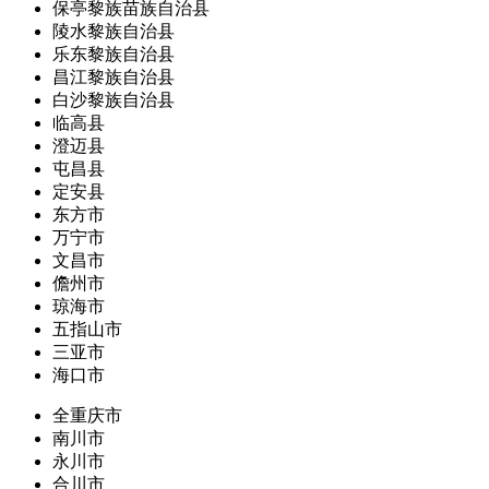
保亭黎族苗族自治县
陵水黎族自治县
乐东黎族自治县
昌江黎族自治县
白沙黎族自治县
临高县
澄迈县
屯昌县
定安县
东方市
万宁市
文昌市
儋州市
琼海市
五指山市
三亚市
海口市
全重庆市
南川市
永川市
合川市