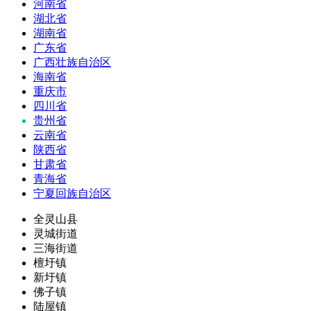
河南省
湖北省
湖南省
广东省
广西壮族自治区
海南省
重庆市
四川省
贵州省
云南省
陕西省
甘肃省
青海省
宁夏回族自治区
全灵山县
灵城街道
三海街道
檀圩镇
新圩镇
佛子镇
陆屋镇