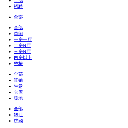
全部
招聘
全部
全部
单间
一房一厅
二房N厅
三房N厅
四房以上
整栋
全部
旺铺
生意
仓库
场地
全部
转让
求购