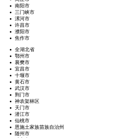
南阳市
三门峡市
漯河市
许昌市
濮阳市
焦作市
全湖北省
鄂州市
襄樊市
宜昌市
十堰市
黄石市
武汉市
荆门市
神农架林区
天门市
潜江市
仙桃市
恩施土家族苗族自治州
随州市