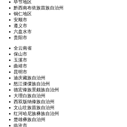
毕节地区
黔西南布依族苗族自治州
铜仁地区
安顺市
遵义市
六盘水市
贵阳市
全云南省
保山市
玉溪市
曲靖市
昆明市
迪庆藏族自治州
怒江傈僳族自治州
德宏傣族景颇族自治州
大理白族自治州
西双版纳傣族自治州
文山壮族苗族自治州
红河哈尼族彝族自治州
楚雄彝族自治州
临沧市