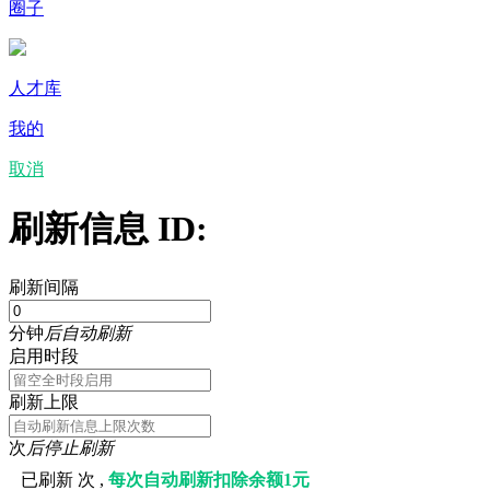
圈子
人才库
我的
取消
刷新信息 ID:
刷新间隔
分钟
后自动刷新
启用时段
刷新上限
次
后停止刷新
已刷新
次 ,
每次自动刷新扣除余额1元