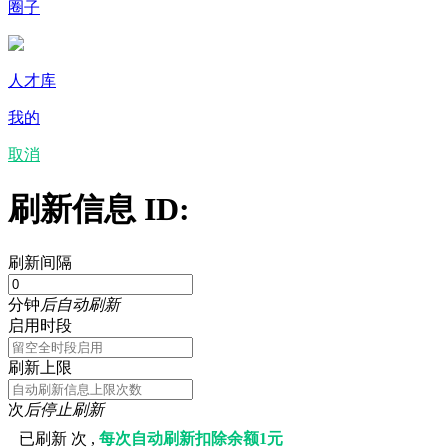
圈子
人才库
我的
取消
刷新信息 ID:
刷新间隔
分钟
后自动刷新
启用时段
刷新上限
次
后停止刷新
已刷新
次 ,
每次自动刷新扣除余额1元