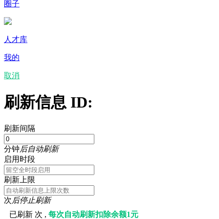
圈子
人才库
我的
取消
刷新信息 ID:
刷新间隔
分钟
后自动刷新
启用时段
刷新上限
次
后停止刷新
已刷新
次 ,
每次自动刷新扣除余额1元