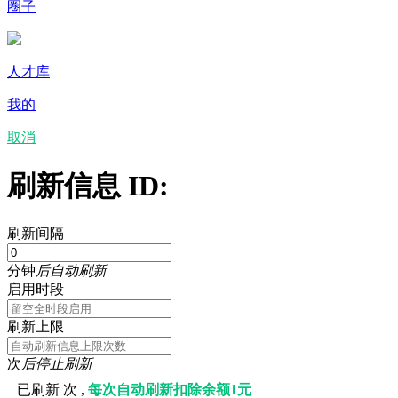
圈子
人才库
我的
取消
刷新信息 ID:
刷新间隔
分钟
后自动刷新
启用时段
刷新上限
次
后停止刷新
已刷新
次 ,
每次自动刷新扣除余额1元