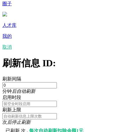
圈子
人才库
我的
取消
刷新信息 ID:
刷新间隔
分钟
后自动刷新
启用时段
刷新上限
次
后停止刷新
已刷新
次 ,
每次自动刷新扣除余额1元