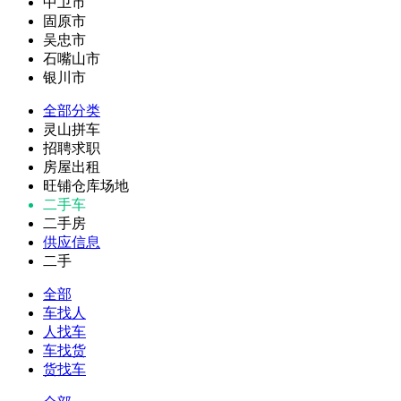
中卫市
固原市
吴忠市
石嘴山市
银川市
全部分类
灵山拼车
招聘求职
房屋出租
旺铺仓库场地
二手车
二手房
供应信息
二手
全部
车找人
人找车
车找货
货找车