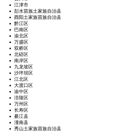
江津市
彭水苗族土家族自治县
酉阳土家族苗族自治县
黔江区
巴南区
渝北区
万盛区
双桥区
北碚区
南岸区
九龙坡区
沙坪坝区
江北区
大渡口区
渝中区
涪陵区
万州区
长寿区
綦江县
潼南县
秀山土家族苗族自治县