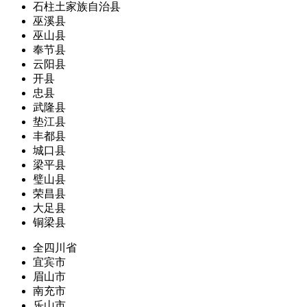
石柱土家族自治县
巫溪县
巫山县
奉节县
云阳县
开县
忠县
武隆县
垫江县
丰都县
城口县
梁平县
璧山县
荣昌县
大足县
铜梁县
全四川省
宜宾市
眉山市
南充市
乐山市