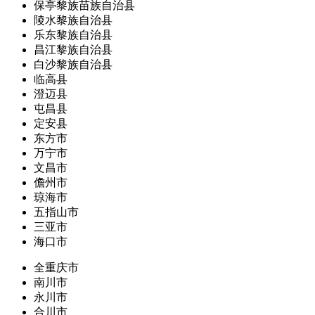
保亭黎族苗族自治县
陵水黎族自治县
乐东黎族自治县
昌江黎族自治县
白沙黎族自治县
临高县
澄迈县
屯昌县
定安县
东方市
万宁市
文昌市
儋州市
琼海市
五指山市
三亚市
海口市
全重庆市
南川市
永川市
合川市