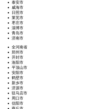
泰安市
威海市
日照市
莱芜市
枣庄市
淄博市
青岛市
济南市
全河南省
郑州市
开封市
洛阳市
平顶山市
安阳市
鹤壁市
新乡市
济源市
驻马店市
周口市
信阳市
商丘市