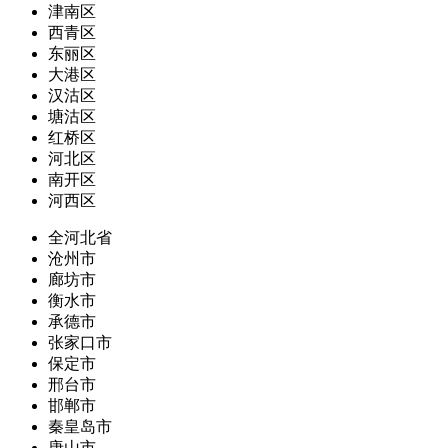
津南区
西青区
东丽区
大港区
汉沽区
塘沽区
红桥区
河北区
南开区
河西区
全河北省
沧州市
廊坊市
衡水市
承德市
张家口市
保定市
邢台市
邯郸市
秦皇岛市
唐山市