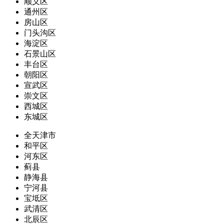
顺义区
通州区
房山区
门头沟区
海淀区
石景山区
丰台区
朝阳区
宣武区
崇文区
西城区
东城区
全天津市
和平区
河东区
蓟县
静海县
宁河县
宝坻区
武清区
北辰区