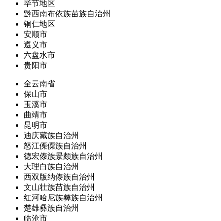
毕节地区
黔西南布依族苗族自治州
铜仁地区
安顺市
遵义市
六盘水市
贵阳市
全云南省
保山市
玉溪市
曲靖市
昆明市
迪庆藏族自治州
怒江傈僳族自治州
德宏傣族景颇族自治州
大理白族自治州
西双版纳傣族自治州
文山壮族苗族自治州
红河哈尼族彝族自治州
楚雄彝族自治州
临沧市