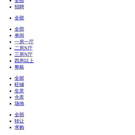
全部
招聘
全部
全部
单间
一房一厅
二房N厅
三房N厅
四房以上
整栋
全部
旺铺
生意
仓库
场地
全部
转让
求购