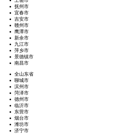
上饶市
抚州市
宜春市
吉安市
赣州市
鹰潭市
新余市
九江市
萍乡市
景德镇市
南昌市
全山东省
聊城市
滨州市
菏泽市
德州市
临沂市
东营市
烟台市
潍坊市
济宁市