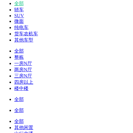
全部
轿车
SUV
微面
纯电车
货车农机车
其他车型
全部
整栋
一房N厅
两房N厅
三房N厅
四房以上
楼中楼
全部
全部
全部
其他闲置