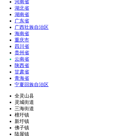
河南省
湖北省
湖南省
广东省
广西壮族自治区
海南省
重庆市
四川省
贵州省
云南省
陕西省
甘肃省
青海省
宁夏回族自治区
全灵山县
灵城街道
三海街道
檀圩镇
新圩镇
佛子镇
陆屋镇