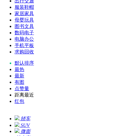
出行交通
服装鞋帽
家居家具
母婴玩具
图书文具
数码电子
电脑办公
手机平板
求购回收
默认排序
最热
最新
有图
点赞量
距离最近
红包
轿车
SUV
微面