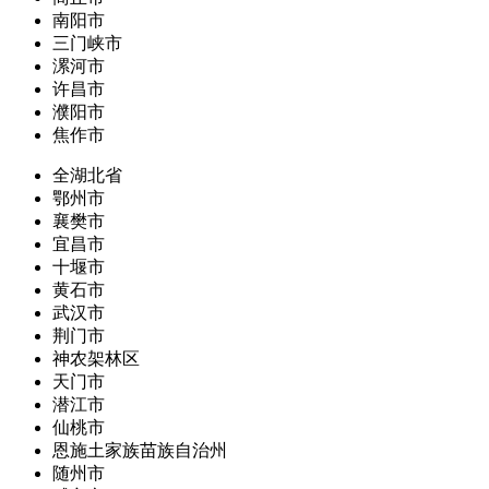
南阳市
三门峡市
漯河市
许昌市
濮阳市
焦作市
全湖北省
鄂州市
襄樊市
宜昌市
十堰市
黄石市
武汉市
荆门市
神农架林区
天门市
潜江市
仙桃市
恩施土家族苗族自治州
随州市