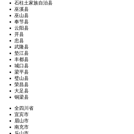
石柱土家族自治县
巫溪县
巫山县
奉节县
云阳县
开县
忠县
武隆县
垫江县
丰都县
城口县
梁平县
璧山县
荣昌县
大足县
铜梁县
全四川省
宜宾市
眉山市
南充市
乐山市