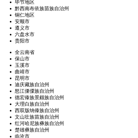
毕节地区
黔西南布依族苗族自治州
铜仁地区
安顺市
遵义市
六盘水市
贵阳市
全云南省
保山市
玉溪市
曲靖市
昆明市
迪庆藏族自治州
怒江傈僳族自治州
德宏傣族景颇族自治州
大理白族自治州
西双版纳傣族自治州
文山壮族苗族自治州
红河哈尼族彝族自治州
楚雄彝族自治州
临沧市