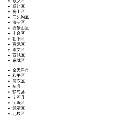
顺义区
通州区
房山区
门头沟区
海淀区
石景山区
丰台区
朝阳区
宣武区
崇文区
西城区
东城区
全天津市
和平区
河东区
蓟县
静海县
宁河县
宝坻区
武清区
北辰区