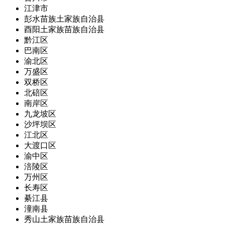
江津市
彭水苗族土家族自治县
酉阳土家族苗族自治县
黔江区
巴南区
渝北区
万盛区
双桥区
北碚区
南岸区
九龙坡区
沙坪坝区
江北区
大渡口区
渝中区
涪陵区
万州区
长寿区
綦江县
潼南县
秀山土家族苗族自治县