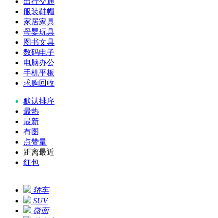
出行交通
服装鞋帽
家居家具
母婴玩具
图书文具
数码电子
电脑办公
手机平板
求购回收
默认排序
最热
最新
有图
点赞量
距离最近
红包
轿车
SUV
微面