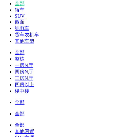
全部
轿车
SUV
微面
纯电车
货车农机车
其他车型
全部
整栋
一房N厅
两房N厅
三房N厅
四房以上
楼中楼
全部
全部
全部
其他闲置