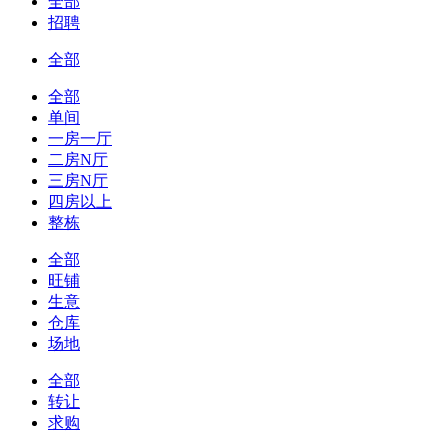
全部
招聘
全部
全部
单间
一房一厅
二房N厅
三房N厅
四房以上
整栋
全部
旺铺
生意
仓库
场地
全部
转让
求购