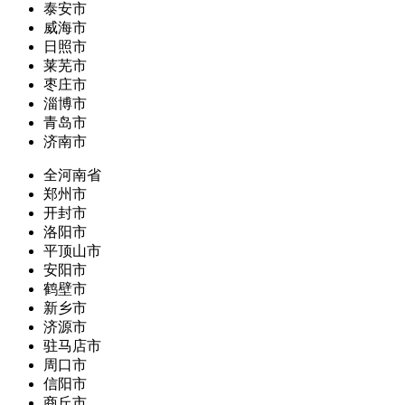
泰安市
威海市
日照市
莱芜市
枣庄市
淄博市
青岛市
济南市
全河南省
郑州市
开封市
洛阳市
平顶山市
安阳市
鹤壁市
新乡市
济源市
驻马店市
周口市
信阳市
商丘市