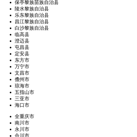
保亭黎族苗族自治县
陵水黎族自治县
乐东黎族自治县
昌江黎族自治县
白沙黎族自治县
临高县
澄迈县
屯昌县
定安县
东方市
万宁市
文昌市
儋州市
琼海市
五指山市
三亚市
海口市
全重庆市
南川市
永川市
合川市