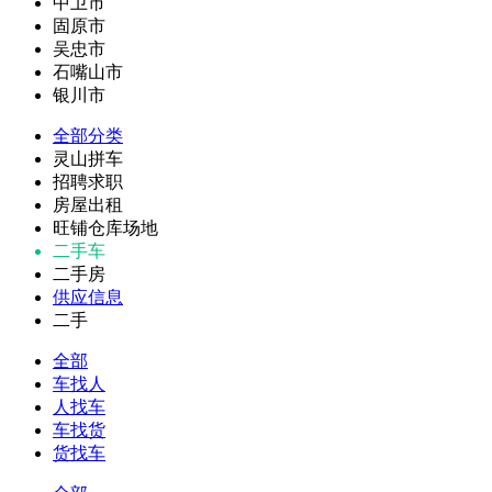
中卫市
固原市
吴忠市
石嘴山市
银川市
全部分类
灵山拼车
招聘求职
房屋出租
旺铺仓库场地
二手车
二手房
供应信息
二手
全部
车找人
人找车
车找货
货找车