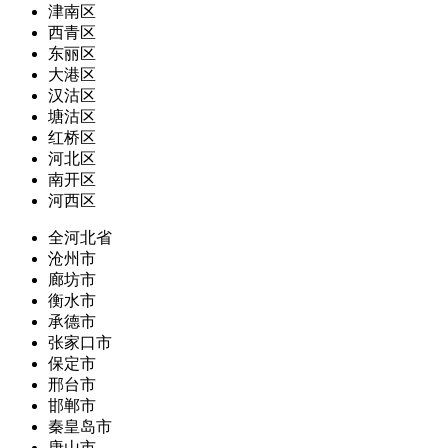
津南区
西青区
东丽区
大港区
汉沽区
塘沽区
红桥区
河北区
南开区
河西区
全河北省
沧州市
廊坊市
衡水市
承德市
张家口市
保定市
邢台市
邯郸市
秦皇岛市
唐山市