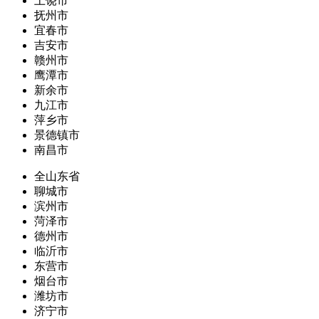
上饶市
抚州市
宜春市
吉安市
赣州市
鹰潭市
新余市
九江市
萍乡市
景德镇市
南昌市
全山东省
聊城市
滨州市
菏泽市
德州市
临沂市
东营市
烟台市
潍坊市
济宁市