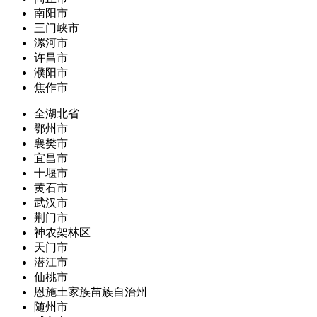
南阳市
三门峡市
漯河市
许昌市
濮阳市
焦作市
全湖北省
鄂州市
襄樊市
宜昌市
十堰市
黄石市
武汉市
荆门市
神农架林区
天门市
潜江市
仙桃市
恩施土家族苗族自治州
随州市