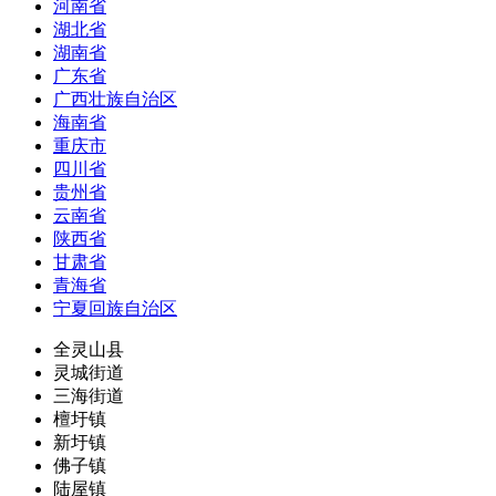
河南省
湖北省
湖南省
广东省
广西壮族自治区
海南省
重庆市
四川省
贵州省
云南省
陕西省
甘肃省
青海省
宁夏回族自治区
全灵山县
灵城街道
三海街道
檀圩镇
新圩镇
佛子镇
陆屋镇