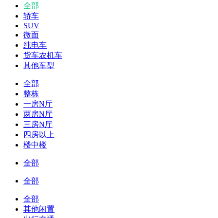
全部
轿车
SUV
微面
纯电车
货车农机车
其他车型
全部
整栋
一房N厅
两房N厅
三房N厅
四房以上
楼中楼
全部
全部
全部
其他闲置