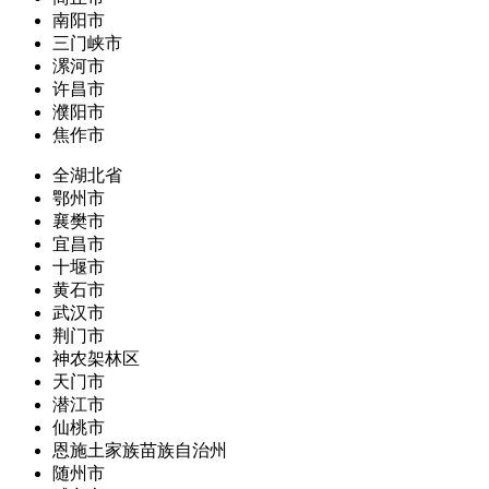
南阳市
三门峡市
漯河市
许昌市
濮阳市
焦作市
全湖北省
鄂州市
襄樊市
宜昌市
十堰市
黄石市
武汉市
荆门市
神农架林区
天门市
潜江市
仙桃市
恩施土家族苗族自治州
随州市