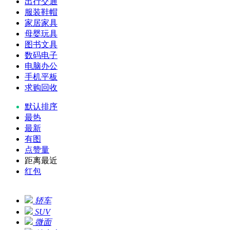
出行交通
服装鞋帽
家居家具
母婴玩具
图书文具
数码电子
电脑办公
手机平板
求购回收
默认排序
最热
最新
有图
点赞量
距离最近
红包
轿车
SUV
微面