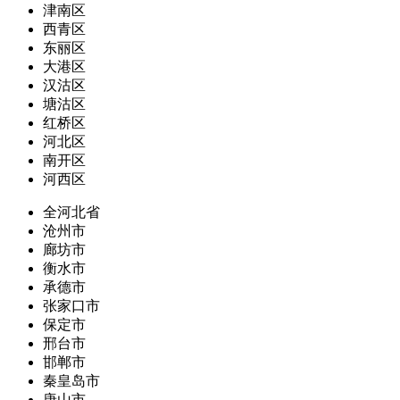
津南区
西青区
东丽区
大港区
汉沽区
塘沽区
红桥区
河北区
南开区
河西区
全河北省
沧州市
廊坊市
衡水市
承德市
张家口市
保定市
邢台市
邯郸市
秦皇岛市
唐山市