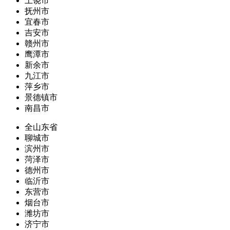
上饶市
抚州市
宜春市
吉安市
赣州市
鹰潭市
新余市
九江市
萍乡市
景德镇市
南昌市
全山东省
聊城市
滨州市
菏泽市
德州市
临沂市
东营市
烟台市
潍坊市
济宁市