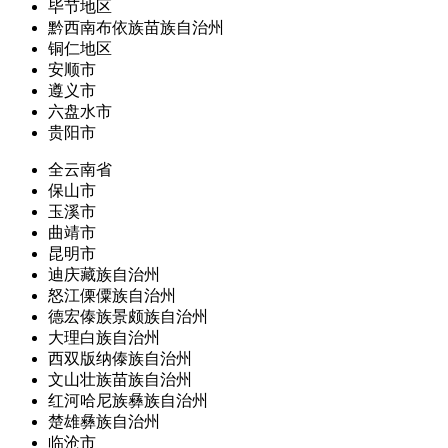
毕节地区
黔西南布依族苗族自治州
铜仁地区
安顺市
遵义市
六盘水市
贵阳市
全云南省
保山市
玉溪市
曲靖市
昆明市
迪庆藏族自治州
怒江傈僳族自治州
德宏傣族景颇族自治州
大理白族自治州
西双版纳傣族自治州
文山壮族苗族自治州
红河哈尼族彝族自治州
楚雄彝族自治州
临沧市