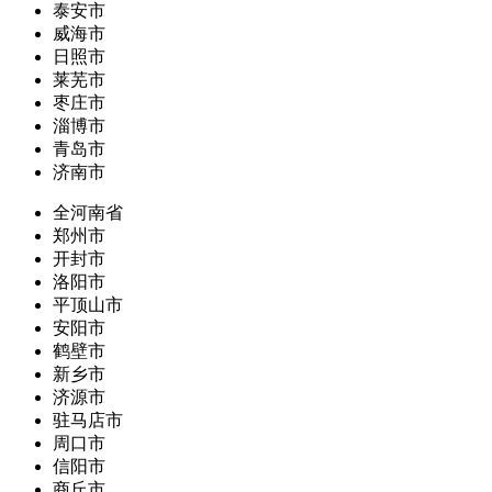
泰安市
威海市
日照市
莱芜市
枣庄市
淄博市
青岛市
济南市
全河南省
郑州市
开封市
洛阳市
平顶山市
安阳市
鹤壁市
新乡市
济源市
驻马店市
周口市
信阳市
商丘市