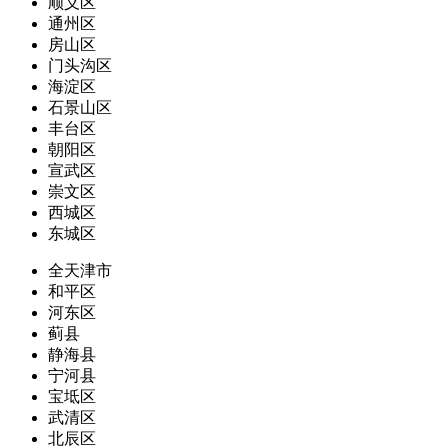
顺义区
通州区
房山区
门头沟区
海淀区
石景山区
丰台区
朝阳区
宣武区
崇文区
西城区
东城区
全天津市
和平区
河东区
蓟县
静海县
宁河县
宝坻区
武清区
北辰区