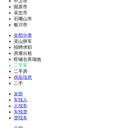
中卫市
固原市
吴忠市
石嘴山市
银川市
全部分类
灵山拼车
招聘求职
房屋出租
旺铺仓库场地
二手车
二手房
供应信息
二手
全部
车找人
人找车
车找货
货找车