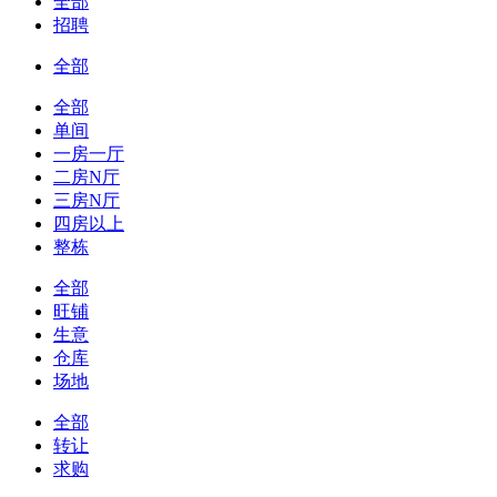
全部
招聘
全部
全部
单间
一房一厅
二房N厅
三房N厅
四房以上
整栋
全部
旺铺
生意
仓库
场地
全部
转让
求购