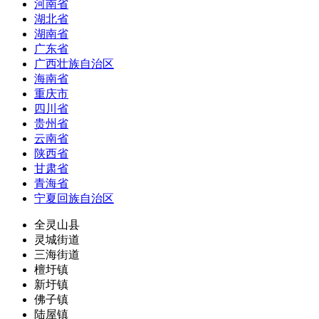
河南省
湖北省
湖南省
广东省
广西壮族自治区
海南省
重庆市
四川省
贵州省
云南省
陕西省
甘肃省
青海省
宁夏回族自治区
全灵山县
灵城街道
三海街道
檀圩镇
新圩镇
佛子镇
陆屋镇