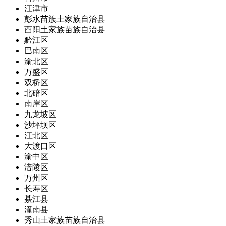
江津市
彭水苗族土家族自治县
酉阳土家族苗族自治县
黔江区
巴南区
渝北区
万盛区
双桥区
北碚区
南岸区
九龙坡区
沙坪坝区
江北区
大渡口区
渝中区
涪陵区
万州区
长寿区
綦江县
潼南县
秀山土家族苗族自治县