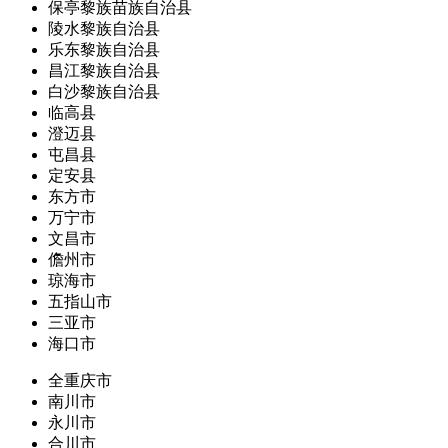
保亭黎族苗族自治县
陵水黎族自治县
乐东黎族自治县
昌江黎族自治县
白沙黎族自治县
临高县
澄迈县
屯昌县
定安县
东方市
万宁市
文昌市
儋州市
琼海市
五指山市
三亚市
海口市
全重庆市
南川市
永川市
合川市