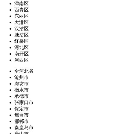
津南区
西青区
东丽区
大港区
汉沽区
塘沽区
红桥区
河北区
南开区
河西区
全河北省
沧州市
廊坊市
衡水市
承德市
张家口市
保定市
邢台市
邯郸市
秦皇岛市
唐山市