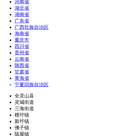
河南省
湖北省
湖南省
广东省
广西壮族自治区
海南省
重庆市
四川省
贵州省
云南省
陕西省
甘肃省
青海省
宁夏回族自治区
全灵山县
灵城街道
三海街道
檀圩镇
新圩镇
佛子镇
陆屋镇