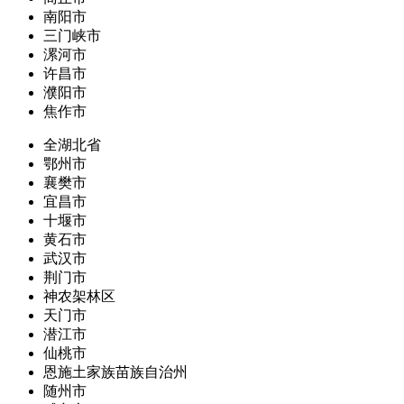
南阳市
三门峡市
漯河市
许昌市
濮阳市
焦作市
全湖北省
鄂州市
襄樊市
宜昌市
十堰市
黄石市
武汉市
荆门市
神农架林区
天门市
潜江市
仙桃市
恩施土家族苗族自治州
随州市