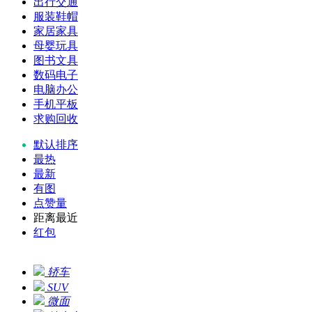
出行交通
服装鞋帽
家居家具
母婴玩具
图书文具
数码电子
电脑办公
手机平板
求购回收
默认排序
最热
最新
有图
点赞量
距离最近
红包
轿车
SUV
微面