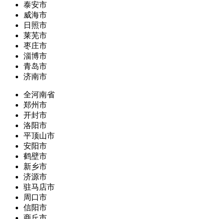
泰安市
威海市
日照市
莱芜市
枣庄市
淄博市
青岛市
济南市
全河南省
郑州市
开封市
洛阳市
平顶山市
安阳市
鹤壁市
新乡市
济源市
驻马店市
周口市
信阳市
商丘市