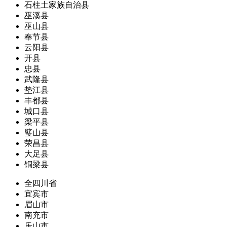
石柱土家族自治县
巫溪县
巫山县
奉节县
云阳县
开县
忠县
武隆县
垫江县
丰都县
城口县
梁平县
璧山县
荣昌县
大足县
铜梁县
全四川省
宜宾市
眉山市
南充市
乐山市