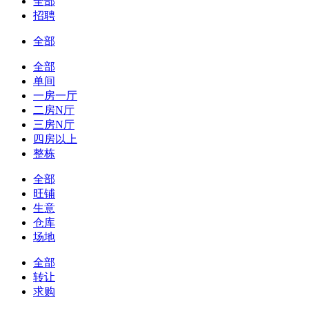
全部
招聘
全部
全部
单间
一房一厅
二房N厅
三房N厅
四房以上
整栋
全部
旺铺
生意
仓库
场地
全部
转让
求购