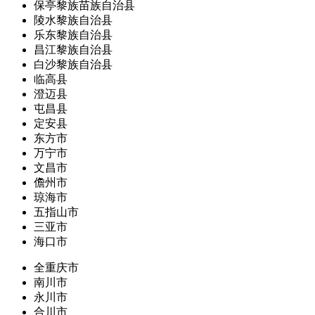
保亭黎族苗族自治县
陵水黎族自治县
乐东黎族自治县
昌江黎族自治县
白沙黎族自治县
临高县
澄迈县
屯昌县
定安县
东方市
万宁市
文昌市
儋州市
琼海市
五指山市
三亚市
海口市
全重庆市
南川市
永川市
合川市