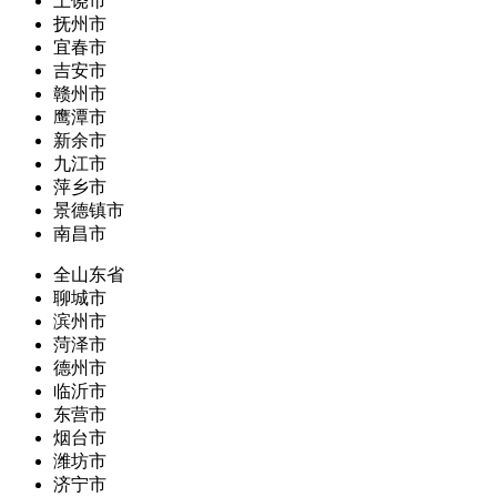
上饶市
抚州市
宜春市
吉安市
赣州市
鹰潭市
新余市
九江市
萍乡市
景德镇市
南昌市
全山东省
聊城市
滨州市
菏泽市
德州市
临沂市
东营市
烟台市
潍坊市
济宁市