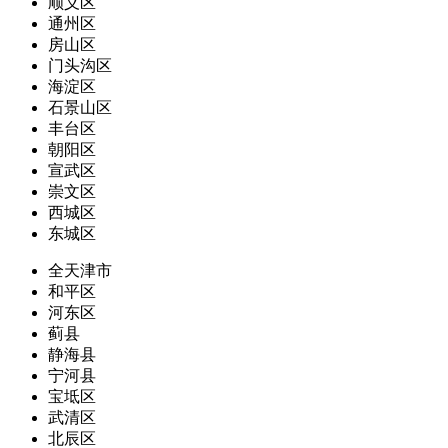
顺义区
通州区
房山区
门头沟区
海淀区
石景山区
丰台区
朝阳区
宣武区
崇文区
西城区
东城区
全天津市
和平区
河东区
蓟县
静海县
宁河县
宝坻区
武清区
北辰区