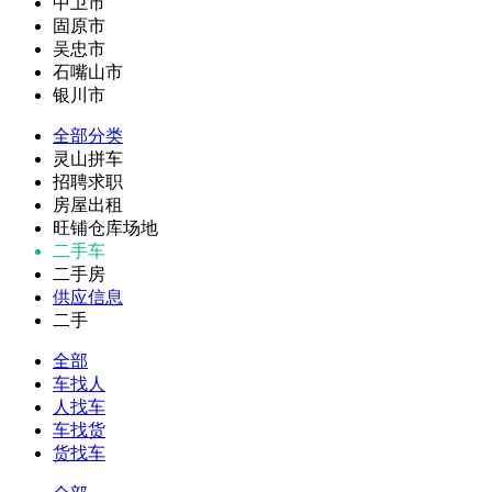
中卫市
固原市
吴忠市
石嘴山市
银川市
全部分类
灵山拼车
招聘求职
房屋出租
旺铺仓库场地
二手车
二手房
供应信息
二手
全部
车找人
人找车
车找货
货找车