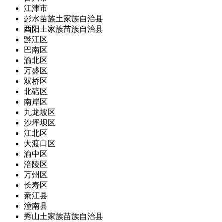
江津市
彭水苗族土家族自治县
酉阳土家族苗族自治县
黔江区
巴南区
渝北区
万盛区
双桥区
北碚区
南岸区
九龙坡区
沙坪坝区
江北区
大渡口区
渝中区
涪陵区
万州区
长寿区
綦江县
潼南县
秀山土家族苗族自治县