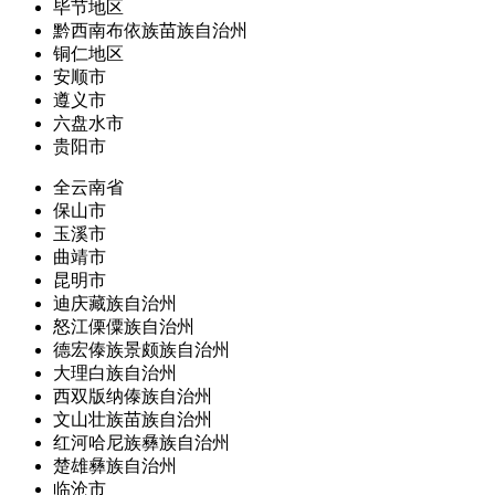
毕节地区
黔西南布依族苗族自治州
铜仁地区
安顺市
遵义市
六盘水市
贵阳市
全云南省
保山市
玉溪市
曲靖市
昆明市
迪庆藏族自治州
怒江傈僳族自治州
德宏傣族景颇族自治州
大理白族自治州
西双版纳傣族自治州
文山壮族苗族自治州
红河哈尼族彝族自治州
楚雄彝族自治州
临沧市