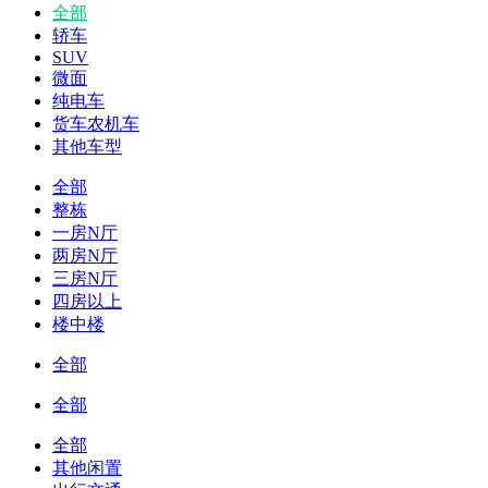
全部
轿车
SUV
微面
纯电车
货车农机车
其他车型
全部
整栋
一房N厅
两房N厅
三房N厅
四房以上
楼中楼
全部
全部
全部
其他闲置