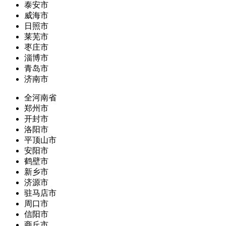
泰安市
威海市
日照市
莱芜市
枣庄市
淄博市
青岛市
济南市
全河南省
郑州市
开封市
洛阳市
平顶山市
安阳市
鹤壁市
新乡市
济源市
驻马店市
周口市
信阳市
商丘市