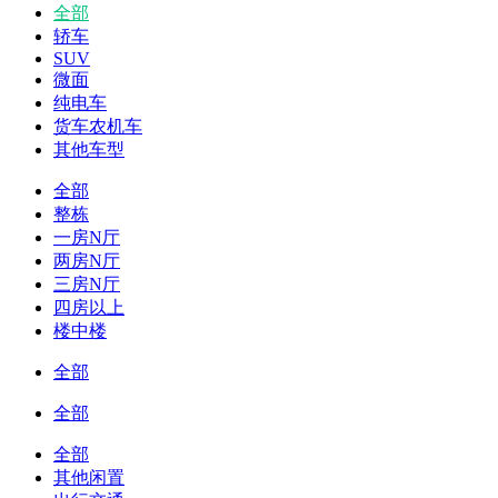
全部
轿车
SUV
微面
纯电车
货车农机车
其他车型
全部
整栋
一房N厅
两房N厅
三房N厅
四房以上
楼中楼
全部
全部
全部
其他闲置