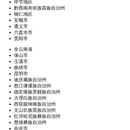
毕节地区
黔西南布依族苗族自治州
铜仁地区
安顺市
遵义市
六盘水市
贵阳市
全云南省
保山市
玉溪市
曲靖市
昆明市
迪庆藏族自治州
怒江傈僳族自治州
德宏傣族景颇族自治州
大理白族自治州
西双版纳傣族自治州
文山壮族苗族自治州
红河哈尼族彝族自治州
楚雄彝族自治州
临沧市