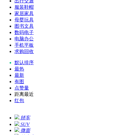
出行交通
服装鞋帽
家居家具
母婴玩具
图书文具
数码电子
电脑办公
手机平板
求购回收
默认排序
最热
最新
有图
点赞量
距离最近
红包
轿车
SUV
微面