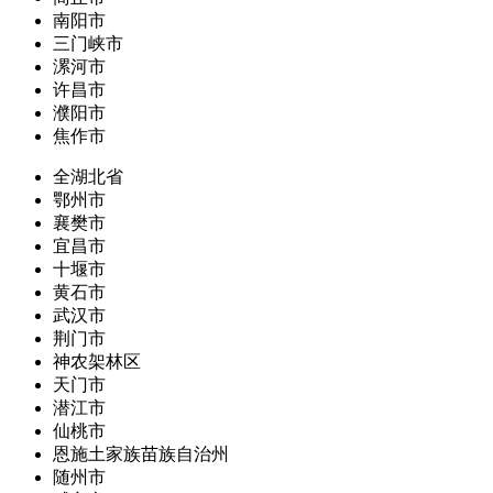
南阳市
三门峡市
漯河市
许昌市
濮阳市
焦作市
全湖北省
鄂州市
襄樊市
宜昌市
十堰市
黄石市
武汉市
荆门市
神农架林区
天门市
潜江市
仙桃市
恩施土家族苗族自治州
随州市