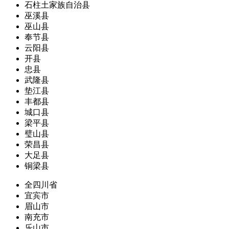
石柱土家族自治县
巫溪县
巫山县
奉节县
云阳县
开县
忠县
武隆县
垫江县
丰都县
城口县
梁平县
璧山县
荣昌县
大足县
铜梁县
全四川省
宜宾市
眉山市
南充市
乐山市