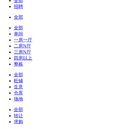
全部
招聘
全部
全部
单间
一房一厅
二房N厅
三房N厅
四房以上
整栋
全部
旺铺
生意
仓库
场地
全部
转让
求购