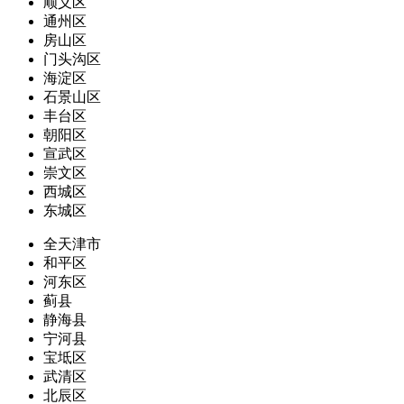
顺义区
通州区
房山区
门头沟区
海淀区
石景山区
丰台区
朝阳区
宣武区
崇文区
西城区
东城区
全天津市
和平区
河东区
蓟县
静海县
宁河县
宝坻区
武清区
北辰区