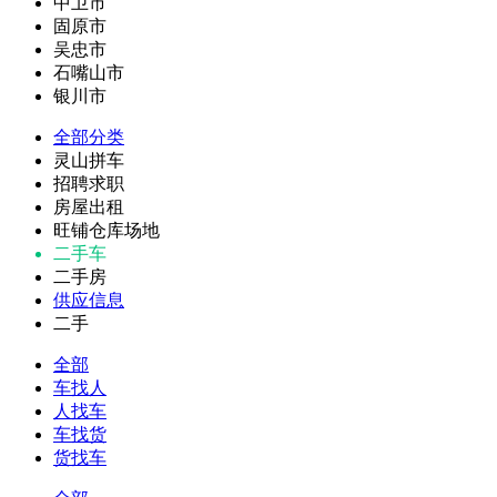
中卫市
固原市
吴忠市
石嘴山市
银川市
全部分类
灵山拼车
招聘求职
房屋出租
旺铺仓库场地
二手车
二手房
供应信息
二手
全部
车找人
人找车
车找货
货找车