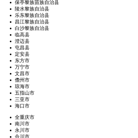
保亭黎族苗族自治县
陵水黎族自治县
乐东黎族自治县
昌江黎族自治县
白沙黎族自治县
临高县
澄迈县
屯昌县
定安县
东方市
万宁市
文昌市
儋州市
琼海市
五指山市
三亚市
海口市
全重庆市
南川市
永川市
合川市