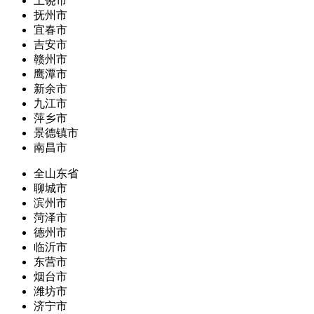
上饶市
抚州市
宜春市
吉安市
赣州市
鹰潭市
新余市
九江市
萍乡市
景德镇市
南昌市
全山东省
聊城市
滨州市
菏泽市
德州市
临沂市
东营市
烟台市
潍坊市
济宁市