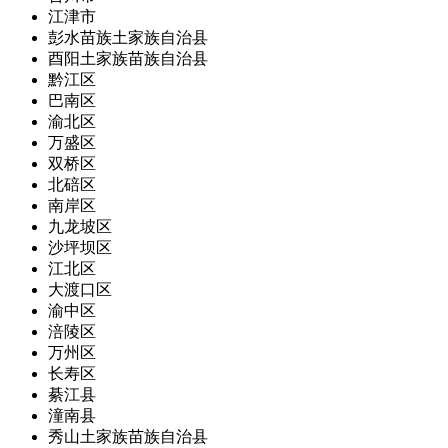
江津市
彭水苗族土家族自治县
酉阳土家族苗族自治县
黔江区
巴南区
渝北区
万盛区
双桥区
北碚区
南岸区
九龙坡区
沙坪坝区
江北区
大渡口区
渝中区
涪陵区
万州区
长寿区
綦江县
潼南县
秀山土家族苗族自治县