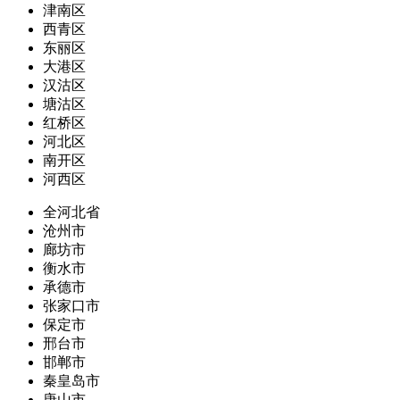
津南区
西青区
东丽区
大港区
汉沽区
塘沽区
红桥区
河北区
南开区
河西区
全河北省
沧州市
廊坊市
衡水市
承德市
张家口市
保定市
邢台市
邯郸市
秦皇岛市
唐山市