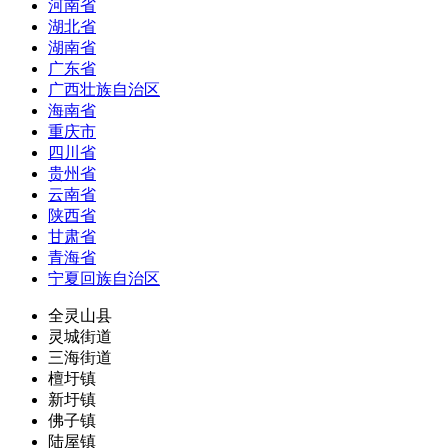
河南省
湖北省
湖南省
广东省
广西壮族自治区
海南省
重庆市
四川省
贵州省
云南省
陕西省
甘肃省
青海省
宁夏回族自治区
全灵山县
灵城街道
三海街道
檀圩镇
新圩镇
佛子镇
陆屋镇