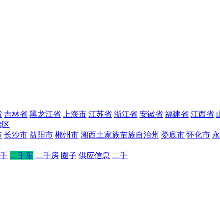
省
吉林省
黑龙江省
上海市
江苏省
浙江省
安徽省
福建省
江西省
治区
市
长沙市
益阳市
郴州市
湘西土家族苗族自治州
娄底市
怀化市
永
手
二手车
二手房
圈子
供应信息
二手