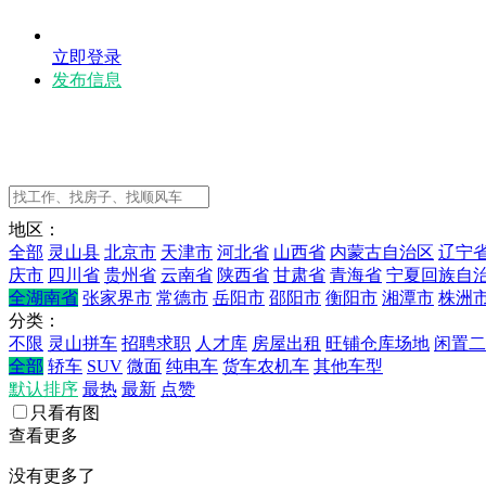
立即登录
发布信息
地区：
全部
灵山县
北京市
天津市
河北省
山西省
内蒙古自治区
辽宁
庆市
四川省
贵州省
云南省
陕西省
甘肃省
青海省
宁夏回族自
全湖南省
张家界市
常德市
岳阳市
邵阳市
衡阳市
湘潭市
株洲
分类：
不限
灵山拼车
招聘求职
人才库
房屋出租
旺铺仓库场地
闲置二
全部
轿车
SUV
微面
纯电车
货车农机车
其他车型
默认排序
最热
最新
点赞
只看有图
查看更多
没有更多了