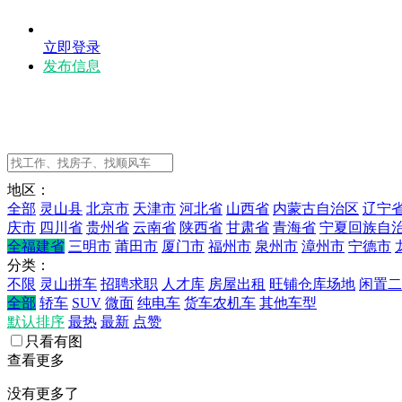
立即登录
发布信息
地区：
全部
灵山县
北京市
天津市
河北省
山西省
内蒙古自治区
辽宁
庆市
四川省
贵州省
云南省
陕西省
甘肃省
青海省
宁夏回族自
全福建省
三明市
莆田市
厦门市
福州市
泉州市
漳州市
宁德市
分类：
不限
灵山拼车
招聘求职
人才库
房屋出租
旺铺仓库场地
闲置二
全部
轿车
SUV
微面
纯电车
货车农机车
其他车型
默认排序
最热
最新
点赞
只看有图
查看更多
没有更多了