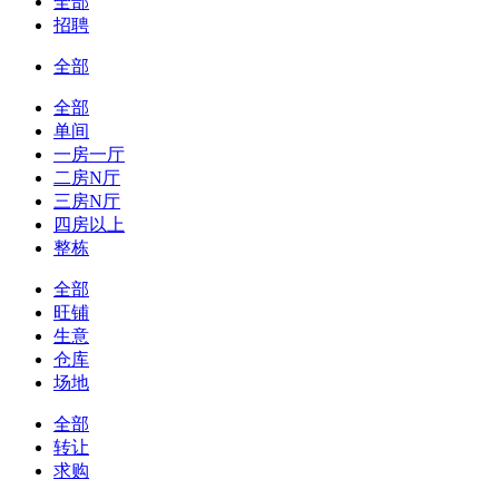
全部
招聘
全部
全部
单间
一房一厅
二房N厅
三房N厅
四房以上
整栋
全部
旺铺
生意
仓库
场地
全部
转让
求购