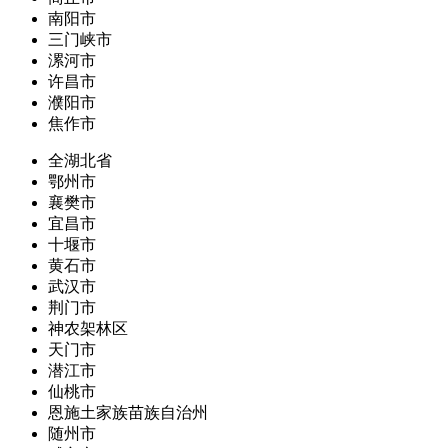
南阳市
三门峡市
漯河市
许昌市
濮阳市
焦作市
全湖北省
鄂州市
襄樊市
宜昌市
十堰市
黄石市
武汉市
荆门市
神农架林区
天门市
潜江市
仙桃市
恩施土家族苗族自治州
随州市