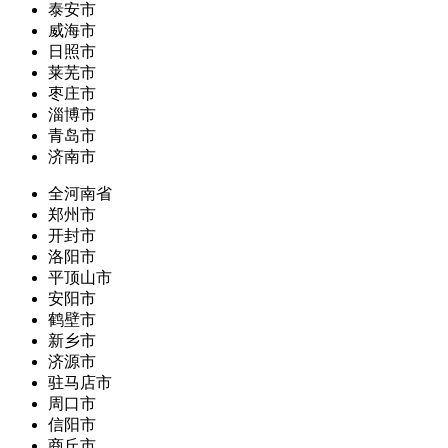
泰安市
威海市
日照市
莱芜市
枣庄市
淄博市
青岛市
济南市
全河南省
郑州市
开封市
洛阳市
平顶山市
安阳市
鹤壁市
新乡市
济源市
驻马店市
周口市
信阳市
商丘市