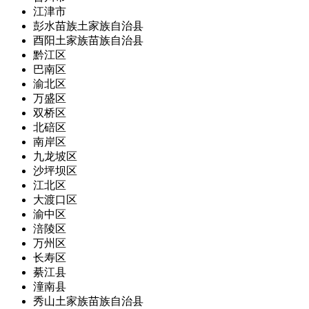
江津市
彭水苗族土家族自治县
酉阳土家族苗族自治县
黔江区
巴南区
渝北区
万盛区
双桥区
北碚区
南岸区
九龙坡区
沙坪坝区
江北区
大渡口区
渝中区
涪陵区
万州区
长寿区
綦江县
潼南县
秀山土家族苗族自治县