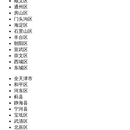
顺义区
通州区
房山区
门头沟区
海淀区
石景山区
丰台区
朝阳区
宣武区
崇文区
西城区
东城区
全天津市
和平区
河东区
蓟县
静海县
宁河县
宝坻区
武清区
北辰区