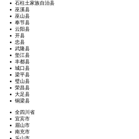
石柱土家族自治县
巫溪县
巫山县
奉节县
云阳县
开县
忠县
武隆县
垫江县
丰都县
城口县
梁平县
璧山县
荣昌县
大足县
铜梁县
全四川省
宜宾市
眉山市
南充市
乐山市