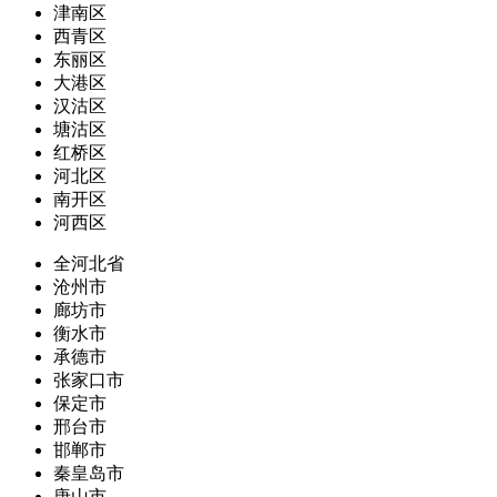
津南区
西青区
东丽区
大港区
汉沽区
塘沽区
红桥区
河北区
南开区
河西区
全河北省
沧州市
廊坊市
衡水市
承德市
张家口市
保定市
邢台市
邯郸市
秦皇岛市
唐山市