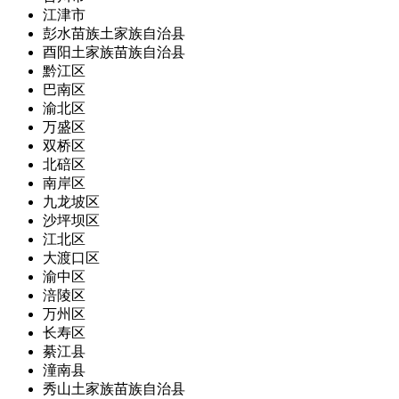
江津市
彭水苗族土家族自治县
酉阳土家族苗族自治县
黔江区
巴南区
渝北区
万盛区
双桥区
北碚区
南岸区
九龙坡区
沙坪坝区
江北区
大渡口区
渝中区
涪陵区
万州区
长寿区
綦江县
潼南县
秀山土家族苗族自治县