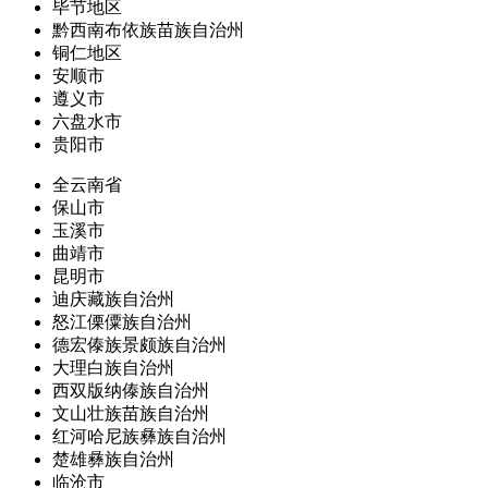
毕节地区
黔西南布依族苗族自治州
铜仁地区
安顺市
遵义市
六盘水市
贵阳市
全云南省
保山市
玉溪市
曲靖市
昆明市
迪庆藏族自治州
怒江傈僳族自治州
德宏傣族景颇族自治州
大理白族自治州
西双版纳傣族自治州
文山壮族苗族自治州
红河哈尼族彝族自治州
楚雄彝族自治州
临沧市