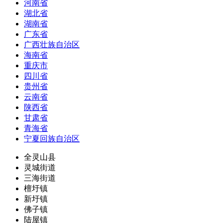
河南省
湖北省
湖南省
广东省
广西壮族自治区
海南省
重庆市
四川省
贵州省
云南省
陕西省
甘肃省
青海省
宁夏回族自治区
全灵山县
灵城街道
三海街道
檀圩镇
新圩镇
佛子镇
陆屋镇