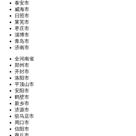
泰安市
威海市
日照市
莱芜市
枣庄市
淄博市
青岛市
济南市
全河南省
郑州市
开封市
洛阳市
平顶山市
安阳市
鹤壁市
新乡市
济源市
驻马店市
周口市
信阳市
商丘市