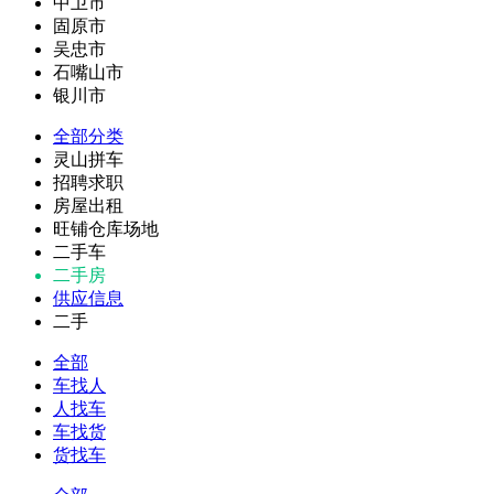
中卫市
固原市
吴忠市
石嘴山市
银川市
全部分类
灵山拼车
招聘求职
房屋出租
旺铺仓库场地
二手车
二手房
供应信息
二手
全部
车找人
人找车
车找货
货找车