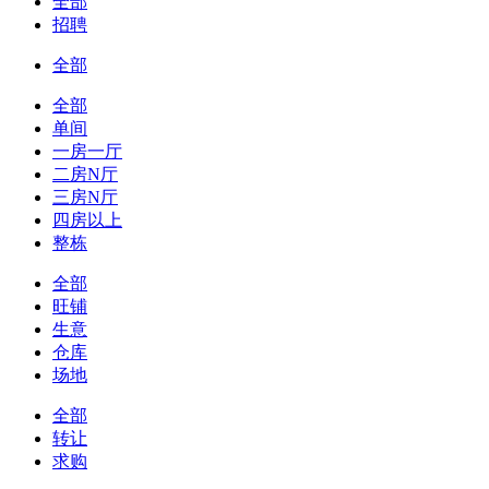
全部
招聘
全部
全部
单间
一房一厅
二房N厅
三房N厅
四房以上
整栋
全部
旺铺
生意
仓库
场地
全部
转让
求购