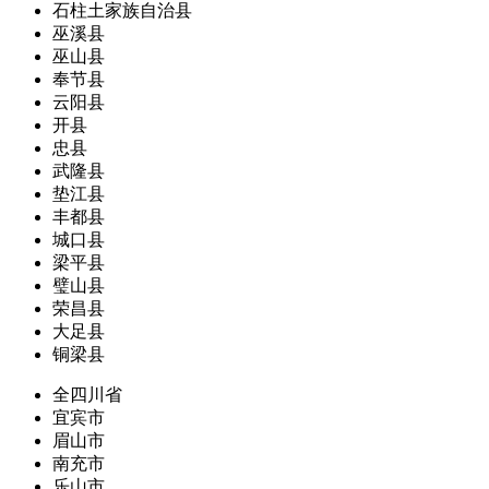
石柱土家族自治县
巫溪县
巫山县
奉节县
云阳县
开县
忠县
武隆县
垫江县
丰都县
城口县
梁平县
璧山县
荣昌县
大足县
铜梁县
全四川省
宜宾市
眉山市
南充市
乐山市