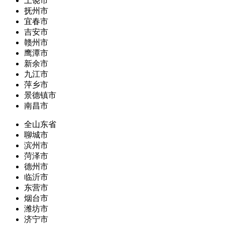
上饶市
抚州市
宜春市
吉安市
赣州市
鹰潭市
新余市
九江市
萍乡市
景德镇市
南昌市
全山东省
聊城市
滨州市
菏泽市
德州市
临沂市
东营市
烟台市
潍坊市
济宁市