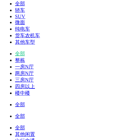
全部
轿车
SUV
微面
纯电车
货车农机车
其他车型
全部
整栋
一房N厅
两房N厅
三房N厅
四房以上
楼中楼
全部
全部
全部
其他闲置