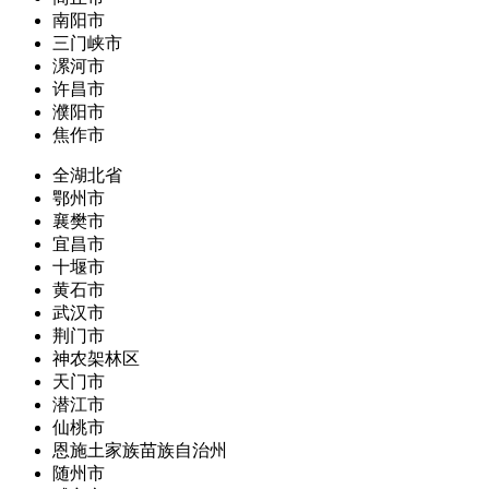
南阳市
三门峡市
漯河市
许昌市
濮阳市
焦作市
全湖北省
鄂州市
襄樊市
宜昌市
十堰市
黄石市
武汉市
荆门市
神农架林区
天门市
潜江市
仙桃市
恩施土家族苗族自治州
随州市