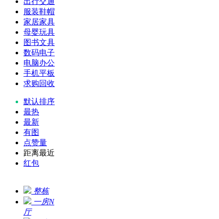
出行交通
服装鞋帽
家居家具
母婴玩具
图书文具
数码电子
电脑办公
手机平板
求购回收
默认排序
最热
最新
有图
点赞量
距离最近
红包
整栋
一房N
厅