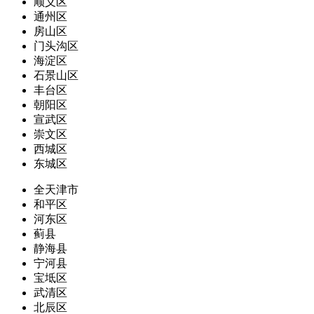
顺义区
通州区
房山区
门头沟区
海淀区
石景山区
丰台区
朝阳区
宣武区
崇文区
西城区
东城区
全天津市
和平区
河东区
蓟县
静海县
宁河县
宝坻区
武清区
北辰区