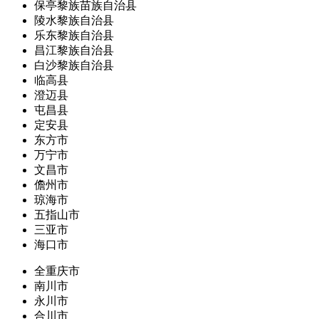
保亭黎族苗族自治县
陵水黎族自治县
乐东黎族自治县
昌江黎族自治县
白沙黎族自治县
临高县
澄迈县
屯昌县
定安县
东方市
万宁市
文昌市
儋州市
琼海市
五指山市
三亚市
海口市
全重庆市
南川市
永川市
合川市