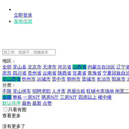
立即登录
发布信息
地区：
全部
灵山县
北京市
天津市
河北省
山西省
内蒙古自治区
辽宁
庆市
四川省
贵州省
云南省
陕西省
甘肃省
青海省
宁夏回族自
全山西省
忻州市
运城市
晋中市
朔州市
晋城市
长治市
阳泉市
分类：
不限
灵山拼车
招聘求职
人才库
房屋出租
旺铺仓库场地
闲置二
全部
整栋
一房N厅
两房N厅
三房N厅
四房以上
楼中楼
默认排序
最热
最新
点赞
只看有图
查看更多
没有更多了