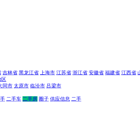
省
吉林省
黑龙江省
上海市
江苏省
浙江省
安徽省
福建省
江西省
治区
大同市
太原市
临汾市
吕梁市
手
二手车
二手房
圈子
供应信息
二手