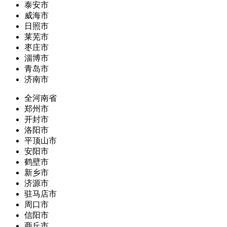
泰安市
威海市
日照市
莱芜市
枣庄市
淄博市
青岛市
济南市
全河南省
郑州市
开封市
洛阳市
平顶山市
安阳市
鹤壁市
新乡市
济源市
驻马店市
周口市
信阳市
商丘市