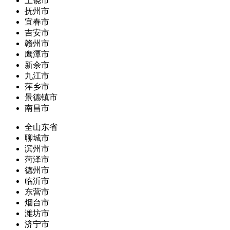
上饶市
抚州市
宜春市
吉安市
赣州市
鹰潭市
新余市
九江市
萍乡市
景德镇市
南昌市
全山东省
聊城市
滨州市
菏泽市
德州市
临沂市
东营市
烟台市
潍坊市
济宁市