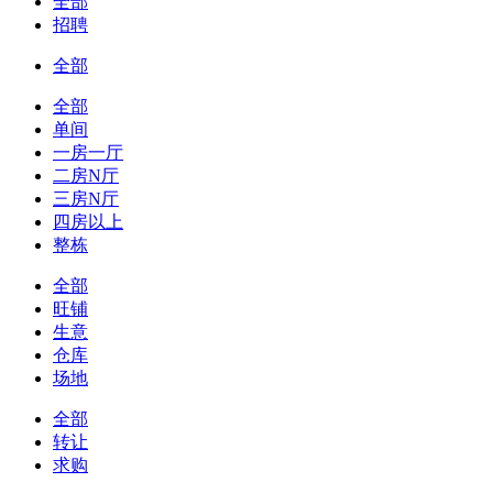
全部
招聘
全部
全部
单间
一房一厅
二房N厅
三房N厅
四房以上
整栋
全部
旺铺
生意
仓库
场地
全部
转让
求购