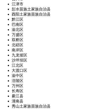
江津市
彭水苗族土家族自治县
酉阳土家族苗族自治县
黔江区
巴南区
渝北区
万盛区
双桥区
北碚区
南岸区
九龙坡区
沙坪坝区
江北区
大渡口区
渝中区
涪陵区
万州区
长寿区
綦江县
潼南县
秀山土家族苗族自治县