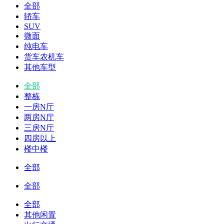
全部
轿车
SUV
微面
纯电车
货车农机车
其他车型
全部
整栋
一房N厅
两房N厅
三房N厅
四房以上
楼中楼
全部
全部
全部
其他闲置