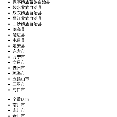
保亭黎族苗族自治县
陵水黎族自治县
乐东黎族自治县
昌江黎族自治县
白沙黎族自治县
临高县
澄迈县
屯昌县
定安县
东方市
万宁市
文昌市
儋州市
琼海市
五指山市
三亚市
海口市
全重庆市
南川市
永川市
合川市