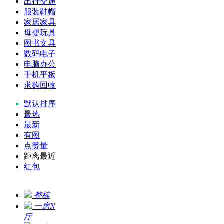
出行交通
服装鞋帽
家居家具
母婴玩具
图书文具
数码电子
电脑办公
手机平板
求购回收
默认排序
最热
最新
有图
点赞量
距离最近
红包
整栋
一房N
厅