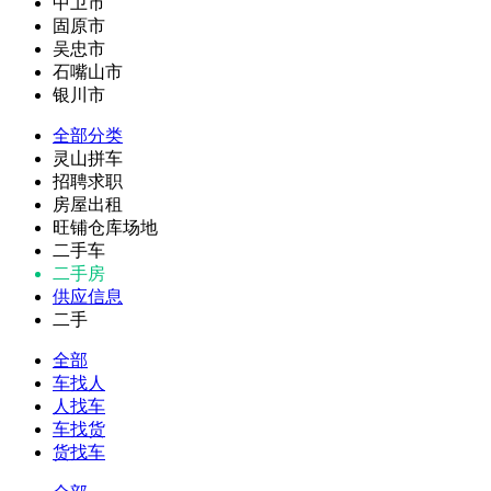
中卫市
固原市
吴忠市
石嘴山市
银川市
全部分类
灵山拼车
招聘求职
房屋出租
旺铺仓库场地
二手车
二手房
供应信息
二手
全部
车找人
人找车
车找货
货找车