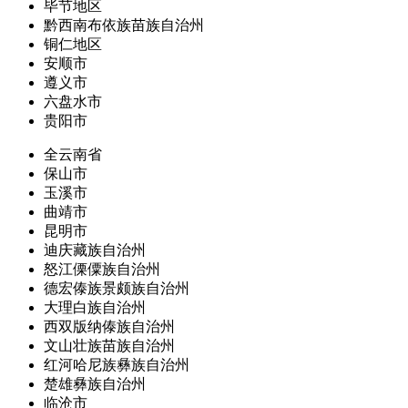
毕节地区
黔西南布依族苗族自治州
铜仁地区
安顺市
遵义市
六盘水市
贵阳市
全云南省
保山市
玉溪市
曲靖市
昆明市
迪庆藏族自治州
怒江傈僳族自治州
德宏傣族景颇族自治州
大理白族自治州
西双版纳傣族自治州
文山壮族苗族自治州
红河哈尼族彝族自治州
楚雄彝族自治州
临沧市