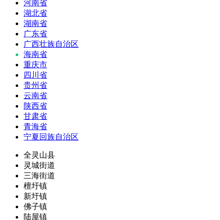
河南省
湖北省
湖南省
广东省
广西壮族自治区
海南省
重庆市
四川省
贵州省
云南省
陕西省
甘肃省
青海省
宁夏回族自治区
全灵山县
灵城街道
三海街道
檀圩镇
新圩镇
佛子镇
陆屋镇