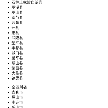
石柱土家族自治县
巫溪县
巫山县
奉节县
云阳县
开县
忠县
武隆县
垫江县
丰都县
城口县
梁平县
璧山县
荣昌县
大足县
铜梁县
全四川省
宜宾市
眉山市
南充市
乐山市