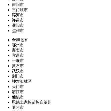
南阳市
三门峡市
漯河市
许昌市
濮阳市
焦作市
全湖北省
鄂州市
襄樊市
宜昌市
十堰市
黄石市
武汉市
荆门市
神农架林区
天门市
潜江市
仙桃市
恩施土家族苗族自治州
随州市