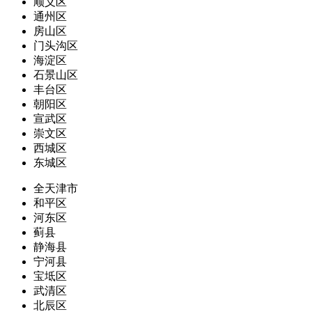
顺义区
通州区
房山区
门头沟区
海淀区
石景山区
丰台区
朝阳区
宣武区
崇文区
西城区
东城区
全天津市
和平区
河东区
蓟县
静海县
宁河县
宝坻区
武清区
北辰区