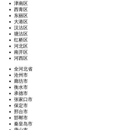
津南区
西青区
东丽区
大港区
汉沽区
塘沽区
红桥区
河北区
南开区
河西区
全河北省
沧州市
廊坊市
衡水市
承德市
张家口市
保定市
邢台市
邯郸市
秦皇岛市
唐山市