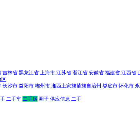
省
吉林省
黑龙江省
上海市
江苏省
浙江省
安徽省
福建省
江西省
治区
市
长沙市
益阳市
郴州市
湘西土家族苗族自治州
娄底市
怀化市
永
手
二手车
二手房
圈子
供应信息
二手