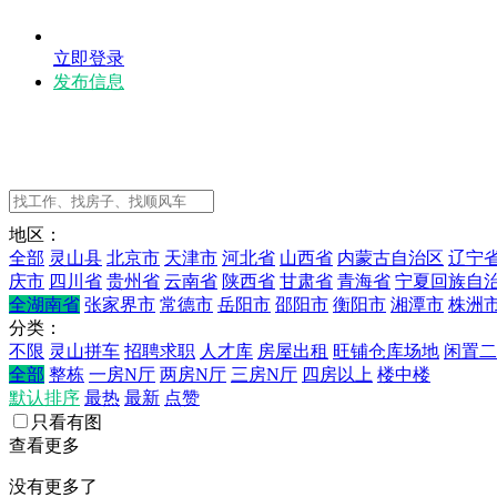
立即登录
发布信息
地区：
全部
灵山县
北京市
天津市
河北省
山西省
内蒙古自治区
辽宁
庆市
四川省
贵州省
云南省
陕西省
甘肃省
青海省
宁夏回族自
全湖南省
张家界市
常德市
岳阳市
邵阳市
衡阳市
湘潭市
株洲
分类：
不限
灵山拼车
招聘求职
人才库
房屋出租
旺铺仓库场地
闲置二
全部
整栋
一房N厅
两房N厅
三房N厅
四房以上
楼中楼
默认排序
最热
最新
点赞
只看有图
查看更多
没有更多了