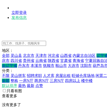
立即登录
发布信息
地区：
全部
灵山县
北京市
天津市
河北省
山西省
内蒙古自治区
辽宁
庆市
四川省
贵州省
云南省
陕西省
甘肃省
青海省
宁夏回族自
全辽宁省
丹东市
本溪市
抚顺市
鞍山市
大连市
沈阳市
葫芦岛
分类：
不限
灵山拼车
招聘求职
人才库
房屋出租
旺铺仓库场地
闲置二
全部
整栋
一房N厅
两房N厅
三房N厅
四房以上
楼中楼
默认排序
最热
最新
点赞
只看有图
查看更多
没有更多了