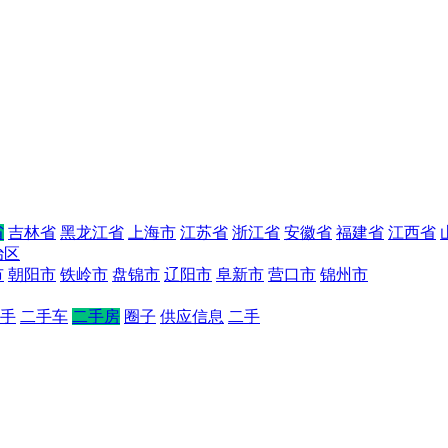
省
吉林省
黑龙江省
上海市
江苏省
浙江省
安徽省
福建省
江西省
治区
市
朝阳市
铁岭市
盘锦市
辽阳市
阜新市
营口市
锦州市
手
二手车
二手房
圈子
供应信息
二手