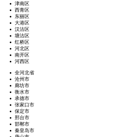
津南区
西青区
东丽区
大港区
汉沽区
塘沽区
红桥区
河北区
南开区
河西区
全河北省
沧州市
廊坊市
衡水市
承德市
张家口市
保定市
邢台市
邯郸市
秦皇岛市
唐山市