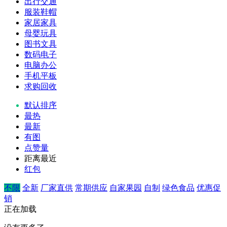
出行交通
服装鞋帽
家居家具
母婴玩具
图书文具
数码电子
电脑办公
手机平板
求购回收
默认排序
最热
最新
有图
点赞量
距离最近
红包
不限
全新
厂家直供
常期供应
自家果园
自制
绿色食品
优惠促
销
正在加载