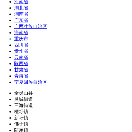
河南省
湖北省
湖南省
广东省
广西壮族自治区
海南省
重庆市
四川省
贵州省
云南省
陕西省
甘肃省
青海省
宁夏回族自治区
全灵山县
灵城街道
三海街道
檀圩镇
新圩镇
佛子镇
陆屋镇