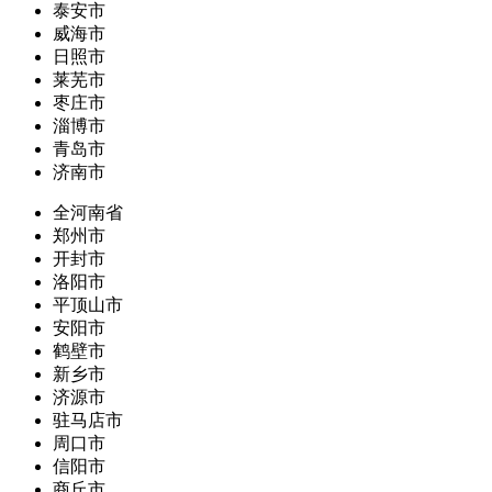
泰安市
威海市
日照市
莱芜市
枣庄市
淄博市
青岛市
济南市
全河南省
郑州市
开封市
洛阳市
平顶山市
安阳市
鹤壁市
新乡市
济源市
驻马店市
周口市
信阳市
商丘市