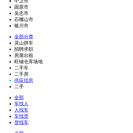
中卫市
固原市
吴忠市
石嘴山市
银川市
全部分类
灵山拼车
招聘求职
房屋出租
旺铺仓库场地
二手车
二手房
供应信息
二手
全部
车找人
人找车
车找货
货找车