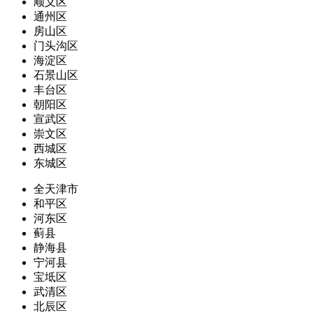
顺义区
通州区
房山区
门头沟区
海淀区
石景山区
丰台区
朝阳区
宣武区
崇文区
西城区
东城区
全天津市
和平区
河东区
蓟县
静海县
宁河县
宝坻区
武清区
北辰区