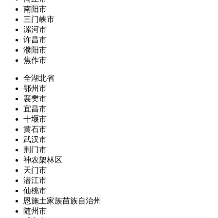
南阳市
三门峡市
漯河市
许昌市
濮阳市
焦作市
全湖北省
鄂州市
襄樊市
宜昌市
十堰市
黄石市
武汉市
荆门市
神农架林区
天门市
潜江市
仙桃市
恩施土家族苗族自治州
随州市