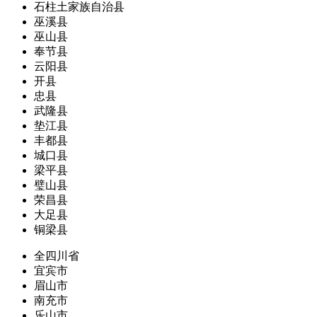
石柱土家族自治县
巫溪县
巫山县
奉节县
云阳县
开县
忠县
武隆县
垫江县
丰都县
城口县
梁平县
璧山县
荣昌县
大足县
铜梁县
全四川省
宜宾市
眉山市
南充市
乐山市