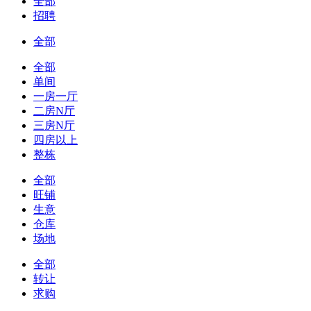
全部
招聘
全部
全部
单间
一房一厅
二房N厅
三房N厅
四房以上
整栋
全部
旺铺
生意
仓库
场地
全部
转让
求购