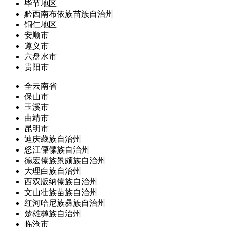
毕节地区
黔西南布依族苗族自治州
铜仁地区
安顺市
遵义市
六盘水市
贵阳市
全云南省
保山市
玉溪市
曲靖市
昆明市
迪庆藏族自治州
怒江傈僳族自治州
德宏傣族景颇族自治州
大理白族自治州
西双版纳傣族自治州
文山壮族苗族自治州
红河哈尼族彝族自治州
楚雄彝族自治州
临沧市