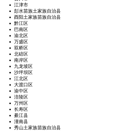
江津市
彭水苗族土家族自治县
酉阳土家族苗族自治县
黔江区
巴南区
渝北区
万盛区
双桥区
北碚区
南岸区
九龙坡区
沙坪坝区
江北区
大渡口区
渝中区
涪陵区
万州区
长寿区
綦江县
潼南县
秀山土家族苗族自治县