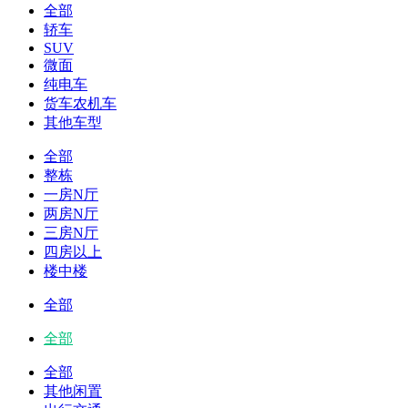
全部
轿车
SUV
微面
纯电车
货车农机车
其他车型
全部
整栋
一房N厅
两房N厅
三房N厅
四房以上
楼中楼
全部
全部
全部
其他闲置