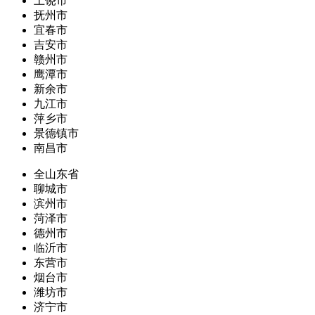
上饶市
抚州市
宜春市
吉安市
赣州市
鹰潭市
新余市
九江市
萍乡市
景德镇市
南昌市
全山东省
聊城市
滨州市
菏泽市
德州市
临沂市
东营市
烟台市
潍坊市
济宁市