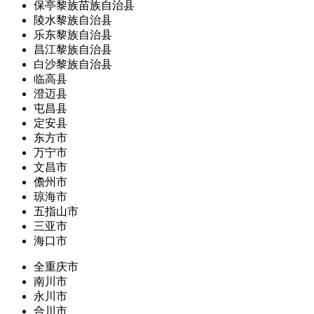
保亭黎族苗族自治县
陵水黎族自治县
乐东黎族自治县
昌江黎族自治县
白沙黎族自治县
临高县
澄迈县
屯昌县
定安县
东方市
万宁市
文昌市
儋州市
琼海市
五指山市
三亚市
海口市
全重庆市
南川市
永川市
合川市