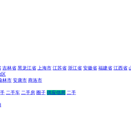
省
吉林省
黑龙江省
上海市
江苏省
浙江省
安徽省
福建省
江西省
治区
榆林市
安康市
商洛市
手
二手车
二手房
圈子
供应信息
二手
销