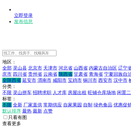
立即登录
发布信息
地区：
全部
灵山县
北京市
天津市
河北省
山西省
内蒙古自治区
辽宁
庆市
四川省
贵州省
云南省
陕西省
甘肃省
青海省
宁夏回族自
全陕西省
延安市
渭南市
咸阳市
宝鸡市
铜川市
西安市
汉中市
分类：
不限
灵山拼车
招聘求职
人才库
房屋出租
旺铺仓库场地
闲置二
标签：
不限
全新
厂家直供
常期供应
自家果园
自制
绿色食品
优惠促
默认排序
最热
最新
点赞
只看有图
查看更多