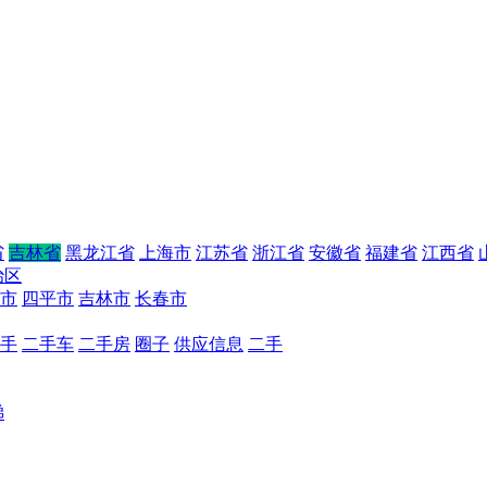
省
吉林省
黑龙江省
上海市
江苏省
浙江省
安徽省
福建省
江西省
治区
市
四平市
吉林市
长春市
手
二手车
二手房
圈子
供应信息
二手
梯