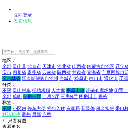
立即登录
发布信息
地区：
全部
灵山县
北京市
天津市
河北省
山西省
内蒙古自治区
辽宁
庆市
四川省
贵州省
云南省
陕西省
甘肃省
青海省
宁夏回族自
全吉林省
延边朝鲜族自治州
白城市
松原市
白山市
通化市
辽源
分类：
不限
灵山拼车
招聘求职
人才库
房屋出租
旺铺仓库场地
闲置二
全部
单间
一房一厅
二房N厅
三房N厅
四房以上
整栋
标签：
不限
小区内
停车方便
拎包入住
有家居
新装修
租金实惠
带电
默认排序
最热
最新
点赞
只看有图
查看更多