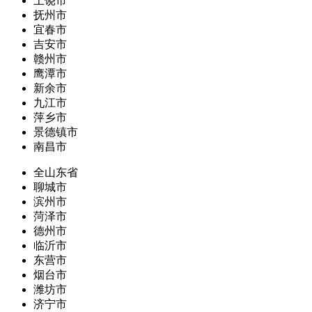
上饶市
抚州市
宜春市
吉安市
赣州市
鹰潭市
新余市
九江市
萍乡市
景德镇市
南昌市
全山东省
聊城市
滨州市
菏泽市
德州市
临沂市
东营市
烟台市
潍坊市
济宁市