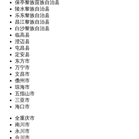
保亭黎族苗族自治县
陵水黎族自治县
乐东黎族自治县
昌江黎族自治县
白沙黎族自治县
临高县
澄迈县
屯昌县
定安县
东方市
万宁市
文昌市
儋州市
琼海市
五指山市
三亚市
海口市
全重庆市
南川市
永川市
合川市