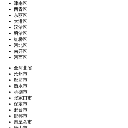
津南区
西青区
东丽区
大港区
汉沽区
塘沽区
红桥区
河北区
南开区
河西区
全河北省
沧州市
廊坊市
衡水市
承德市
张家口市
保定市
邢台市
邯郸市
秦皇岛市
唐山市