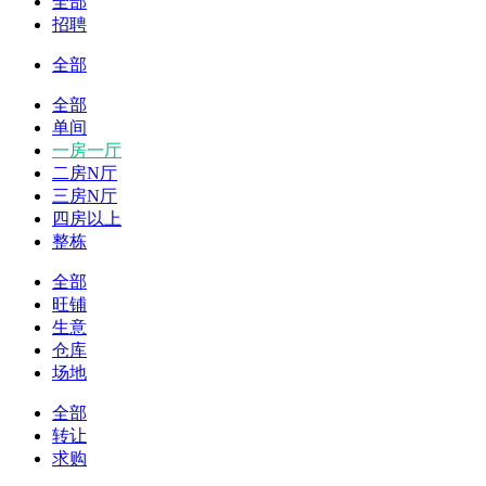
全部
招聘
全部
全部
单间
一房一厅
二房N厅
三房N厅
四房以上
整栋
全部
旺铺
生意
仓库
场地
全部
转让
求购