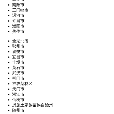
南阳市
三门峡市
漯河市
许昌市
濮阳市
焦作市
全湖北省
鄂州市
襄樊市
宜昌市
十堰市
黄石市
武汉市
荆门市
神农架林区
天门市
潜江市
仙桃市
恩施土家族苗族自治州
随州市