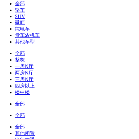
全部
轿车
SUV
微面
纯电车
货车农机车
其他车型
全部
整栋
一房N厅
两房N厅
三房N厅
四房以上
楼中楼
全部
全部
全部
其他闲置