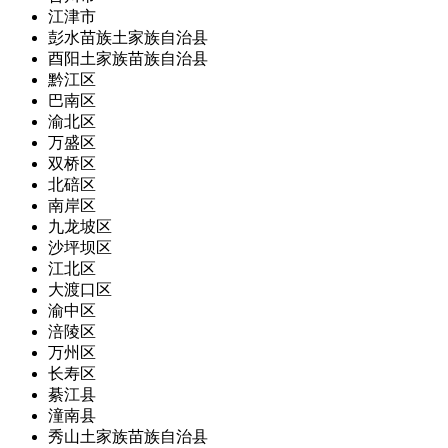
江津市
彭水苗族土家族自治县
酉阳土家族苗族自治县
黔江区
巴南区
渝北区
万盛区
双桥区
北碚区
南岸区
九龙坡区
沙坪坝区
江北区
大渡口区
渝中区
涪陵区
万州区
长寿区
綦江县
潼南县
秀山土家族苗族自治县