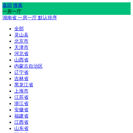
返回
搜索
一房一厅
湖南省
一房一厅
默认排序
全部
灵山县
北京市
天津市
河北省
山西省
内蒙古自治区
辽宁省
吉林省
黑龙江省
上海市
江苏省
浙江省
安徽省
福建省
江西省
山东省