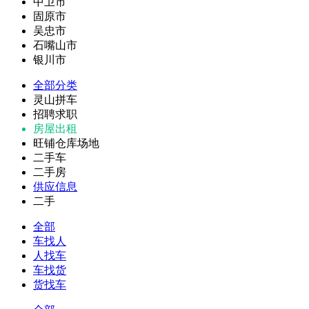
中卫市
固原市
吴忠市
石嘴山市
银川市
全部分类
灵山拼车
招聘求职
房屋出租
旺铺仓库场地
二手车
二手房
供应信息
二手
全部
车找人
人找车
车找货
货找车