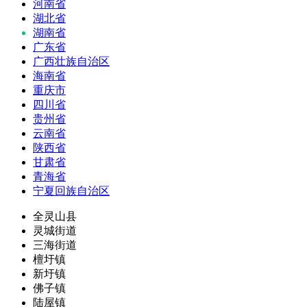
河南省
湖北省
湖南省
广东省
广西壮族自治区
海南省
重庆市
四川省
贵州省
云南省
陕西省
甘肃省
青海省
宁夏回族自治区
全灵山县
灵城街道
三海街道
檀圩镇
新圩镇
佛子镇
陆屋镇