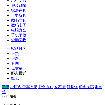
出行交通
服装鞋帽
家居家具
母婴玩具
图书文具
数码电子
电脑办公
手机平板
求购回收
默认排序
最热
最新
有图
点赞量
距离最近
红包
不限
小区内
停车方便
拎包入住
有家居
新装修
租金实惠
带电
梯
正在加载