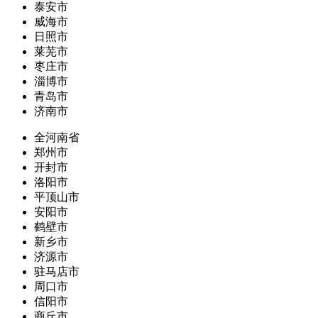
泰安市
威海市
日照市
莱芜市
枣庄市
淄博市
青岛市
济南市
全河南省
郑州市
开封市
洛阳市
平顶山市
安阳市
鹤壁市
新乡市
济源市
驻马店市
周口市
信阳市
商丘市