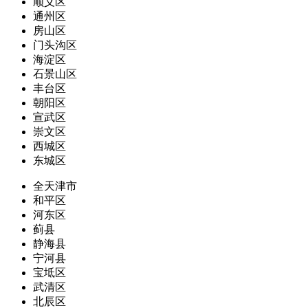
顺义区
通州区
房山区
门头沟区
海淀区
石景山区
丰台区
朝阳区
宣武区
崇文区
西城区
东城区
全天津市
和平区
河东区
蓟县
静海县
宁河县
宝坻区
武清区
北辰区