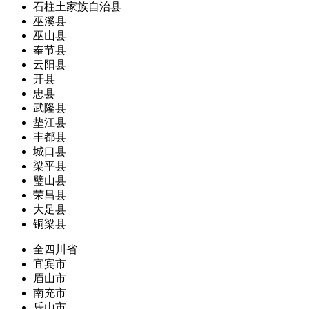
石柱土家族自治县
巫溪县
巫山县
奉节县
云阳县
开县
忠县
武隆县
垫江县
丰都县
城口县
梁平县
璧山县
荣昌县
大足县
铜梁县
全四川省
宜宾市
眉山市
南充市
乐山市