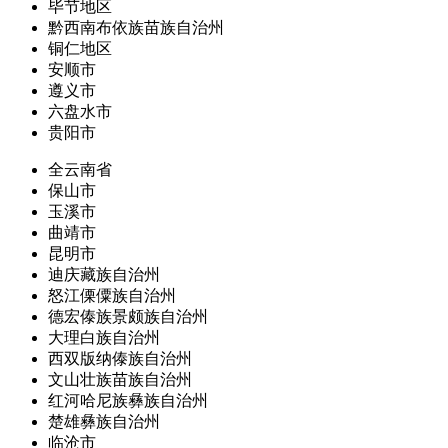
毕节地区
黔西南布依族苗族自治州
铜仁地区
安顺市
遵义市
六盘水市
贵阳市
全云南省
保山市
玉溪市
曲靖市
昆明市
迪庆藏族自治州
怒江傈僳族自治州
德宏傣族景颇族自治州
大理白族自治州
西双版纳傣族自治州
文山壮族苗族自治州
红河哈尼族彝族自治州
楚雄彝族自治州
临沧市