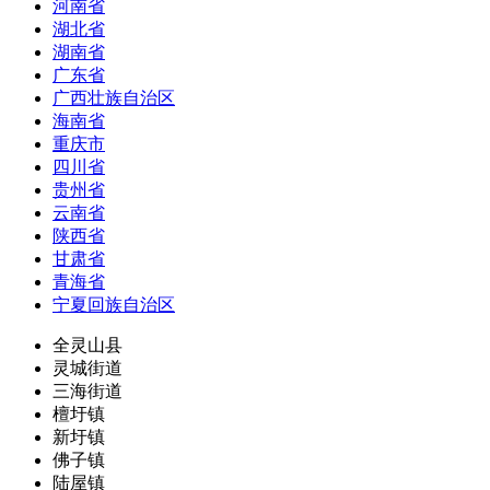
河南省
湖北省
湖南省
广东省
广西壮族自治区
海南省
重庆市
四川省
贵州省
云南省
陕西省
甘肃省
青海省
宁夏回族自治区
全灵山县
灵城街道
三海街道
檀圩镇
新圩镇
佛子镇
陆屋镇