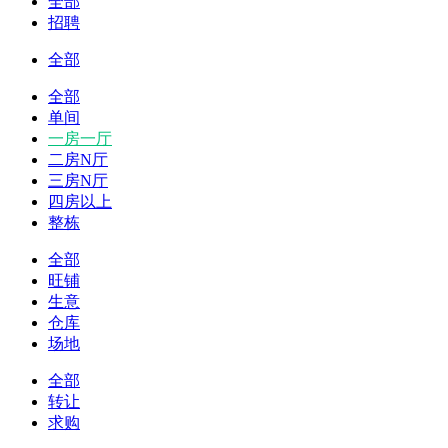
全部
招聘
全部
全部
单间
一房一厅
二房N厅
三房N厅
四房以上
整栋
全部
旺铺
生意
仓库
场地
全部
转让
求购