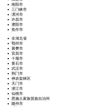
南阳市
三门峡市
漯河市
许昌市
濮阳市
焦作市
全湖北省
鄂州市
襄樊市
宜昌市
十堰市
黄石市
武汉市
荆门市
神农架林区
天门市
潜江市
仙桃市
恩施土家族苗族自治州
随州市