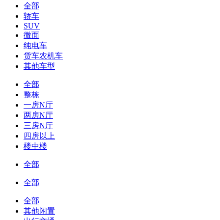
全部
轿车
SUV
微面
纯电车
货车农机车
其他车型
全部
整栋
一房N厅
两房N厅
三房N厅
四房以上
楼中楼
全部
全部
全部
其他闲置