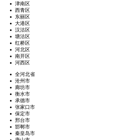
津南区
西青区
东丽区
大港区
汉沽区
塘沽区
红桥区
河北区
南开区
河西区
全河北省
沧州市
廊坊市
衡水市
承德市
张家口市
保定市
邢台市
邯郸市
秦皇岛市
唐山市