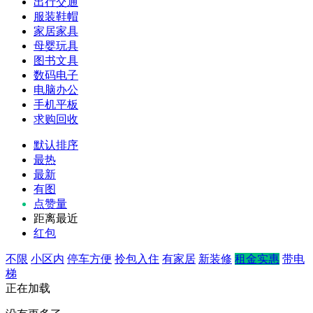
出行交通
服装鞋帽
家居家具
母婴玩具
图书文具
数码电子
电脑办公
手机平板
求购回收
默认排序
最热
最新
有图
点赞量
距离最近
红包
不限
小区内
停车方便
拎包入住
有家居
新装修
租金实惠
带电
梯
正在加载