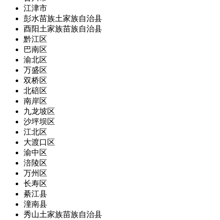
江津市
彭水苗族土家族自治县
酉阳土家族苗族自治县
黔江区
巴南区
渝北区
万盛区
双桥区
北碚区
南岸区
九龙坡区
沙坪坝区
江北区
大渡口区
渝中区
涪陵区
万州区
长寿区
綦江县
潼南县
秀山土家族苗族自治县