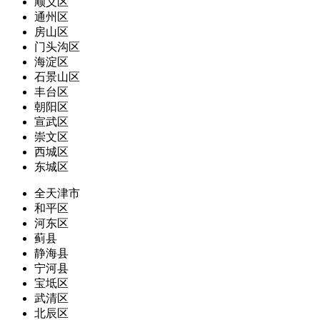
顺义区
通州区
房山区
门头沟区
海淀区
石景山区
丰台区
朝阳区
宣武区
崇文区
西城区
东城区
全天津市
和平区
河东区
蓟县
静海县
宁河县
宝坻区
武清区
北辰区