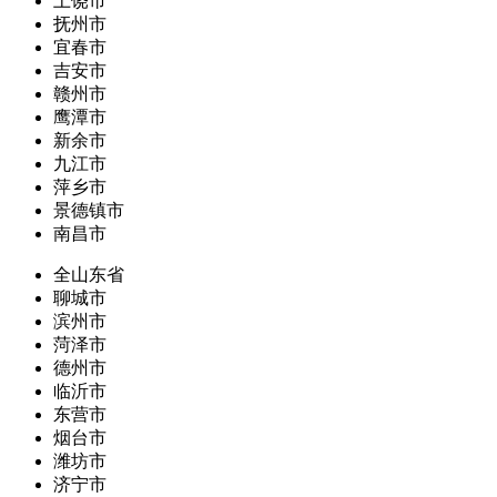
上饶市
抚州市
宜春市
吉安市
赣州市
鹰潭市
新余市
九江市
萍乡市
景德镇市
南昌市
全山东省
聊城市
滨州市
菏泽市
德州市
临沂市
东营市
烟台市
潍坊市
济宁市