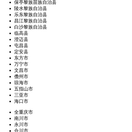
保亭黎族苗族自治县
陵水黎族自治县
乐东黎族自治县
昌江黎族自治县
白沙黎族自治县
临高县
澄迈县
屯昌县
定安县
东方市
万宁市
文昌市
儋州市
琼海市
五指山市
三亚市
海口市
全重庆市
南川市
永川市
合川市