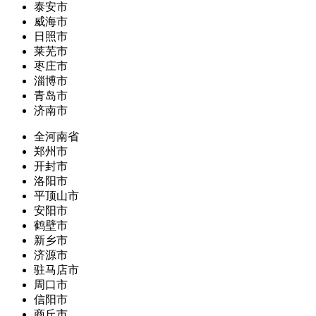
泰安市
威海市
日照市
莱芜市
枣庄市
淄博市
青岛市
济南市
全河南省
郑州市
开封市
洛阳市
平顶山市
安阳市
鹤壁市
新乡市
济源市
驻马店市
周口市
信阳市
商丘市