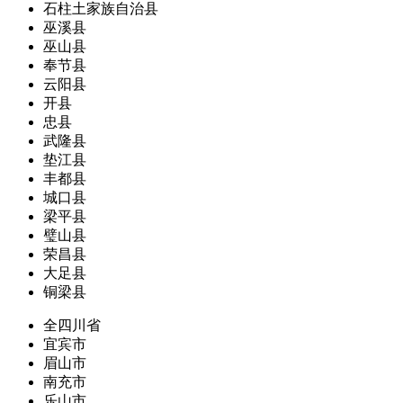
石柱土家族自治县
巫溪县
巫山县
奉节县
云阳县
开县
忠县
武隆县
垫江县
丰都县
城口县
梁平县
璧山县
荣昌县
大足县
铜梁县
全四川省
宜宾市
眉山市
南充市
乐山市