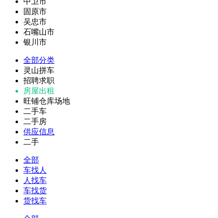
中卫市
固原市
吴忠市
石嘴山市
银川市
全部分类
灵山拼车
招聘求职
房屋出租
旺铺仓库场地
二手车
二手房
供应信息
二手
全部
车找人
人找车
车找货
货找车