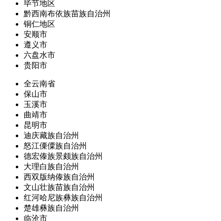
毕节地区
黔西南布依族苗族自治州
铜仁地区
安顺市
遵义市
六盘水市
贵阳市
全云南省
保山市
玉溪市
曲靖市
昆明市
迪庆藏族自治州
怒江傈僳族自治州
德宏傣族景颇族自治州
大理白族自治州
西双版纳傣族自治州
文山壮族苗族自治州
红河哈尼族彝族自治州
楚雄彝族自治州
临沧市