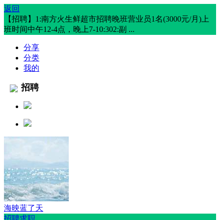
返回
【招聘】1:南方火生鲜超市招聘晚班营业员1名(3000元/月)上
班时间中午12-4点，晚上7-10:302:副 ...
分享
分类
我的
招聘
海映蓝了天
招聘求职