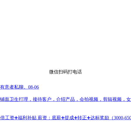
微信扫码打电话
， 有意者私聊。
08-06
铺面卫生打理，接待客户，介绍产品，会拍视频，剪辑视频，女性2
：3倍工资➕福利补贴 薪资：底薪➕提成➕转正➕达标奖励（3000-