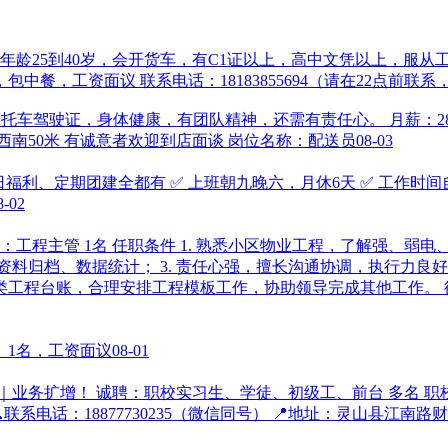
25到40岁，会开货车，有C1证以上，高中文凭以上，服从工作安
包中餐，工资面议 联系电话：18183855694（请在22点前联
托车驾驶证，身体健康，有团队精神，还需有责任心。 月薪：2800
理大队西南50米 有诚意者欢迎到店面谈 岗位名称：配送员
08-03
生日福利、定期团建全都有 ✅ 上班朝九晚六，月休6天 ✅ 工作
8-02
：工程主管 1名 任职条件 1. 熟悉小区物业工程，了解强、
资料归档、数据统计； 3. 责任心强，擅长沟通协调，执行力良好；
台账，合理安排工程模板工作，协助领导完成其他工作。 待遇：薪
）1名，工资面议
08-01
业务扩增！ 诚聘：职校实习生、学徒、初级工、前台 多名 职
系电话：18877730235（微信同号） 📍地址：灵山县江南路