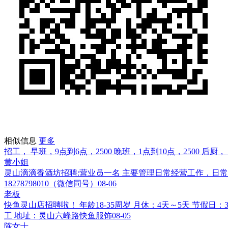
相似信息
更多
招工， 早班，9点到6点，2500 晚班，1点到10点，2500 后厨
黄小姐
灵山滴滴香酒坊招聘:营业员一名 主要管理日常经营工作，日常
18278798010（微信同号）
08-06
老板
快鱼灵山店招聘啦！ 年龄18-35周岁 月休：4天～5天 节假日
工 地址：灵山六峰路快鱼服饰
08-05
陈女士