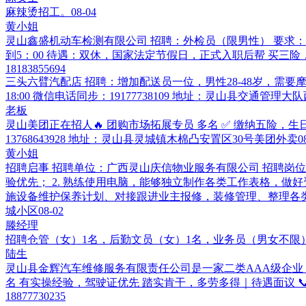
麻辣烫招工。
08-04
黄小姐
灵山鑫盛机动车检测有限公司 招聘：外检员（限男性） 要求：年龄
到5：00 待遇：双休，国家法定节假日，正式入职后帮 买三险，
18183855694
三头六臂汽配店 招聘：增加配送员一位，男性28-48岁，需要摩
18:00 微信电话同步：19177738109 地址：灵山县交通管
老板
灵山美团正在招人🔥 团购市场拓展专员 多名 ✅ 缴纳五险，
13768643928 地址：灵山县灵城镇木棉凸安置区30号美团外卖
0
黄小姐
招聘启事 招聘单位：广西灵山庆信物业服务有限公司 招聘岗位
验优先； 2. 熟练使用电脑，能够独立制作各类工作表格，做好
施设备维护保养计划、对接跟进业主报修，装修管理、整理各类工程
城小区
08-02
滕经理
招聘仓管（女）1名，后勤文员（女）1名，业务员（男女不限
陆生
灵山县金辉汽车维修服务有限责任公司是一家二类AAA级企业｜
名 有实操经验，驾驶证优先 踏实肯干，多劳多得｜待遇面议 📞联
18877730235