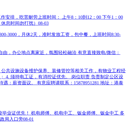
排，吃苦耐劳上班时间： 上午8：10到12：00 下午1：00
系，休息时间勿打扰）
08-03
-3000，月休2天，准时发放工资，包中餐，上班时间8:30-
时间自由，办公地点离家近，氛围轻松融洽 有意直接致电/微信：
弱电、公共设施设备维护保养、装修管控等相关工作，有物业工程经
 4. 须持电工证，有消控证优先。 岗位职责 负责制定公区设
资面议。 有意应聘请联系：15878951281 地址：港泰
校毕业证优先！ 机电师傅、机电中工、钣金师傅、钣金中工 多
财政局入口旁
08-01