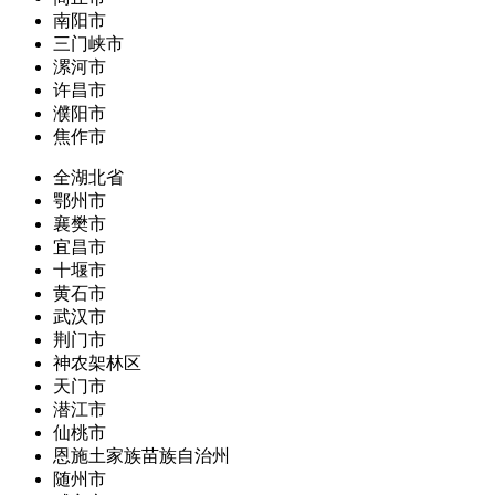
南阳市
三门峡市
漯河市
许昌市
濮阳市
焦作市
全湖北省
鄂州市
襄樊市
宜昌市
十堰市
黄石市
武汉市
荆门市
神农架林区
天门市
潜江市
仙桃市
恩施土家族苗族自治州
随州市