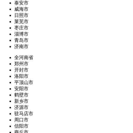
泰安市
威海市
日照市
莱芜市
枣庄市
淄博市
青岛市
济南市
全河南省
郑州市
开封市
洛阳市
平顶山市
安阳市
鹤壁市
新乡市
济源市
驻马店市
周口市
信阳市
商丘市