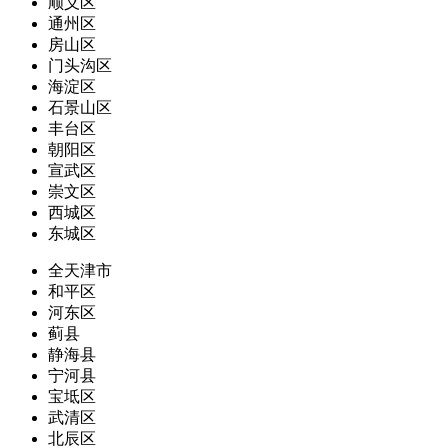
顺义区
通州区
房山区
门头沟区
海淀区
石景山区
丰台区
朝阳区
宣武区
崇文区
西城区
东城区
全天津市
和平区
河东区
蓟县
静海县
宁河县
宝坻区
武清区
北辰区