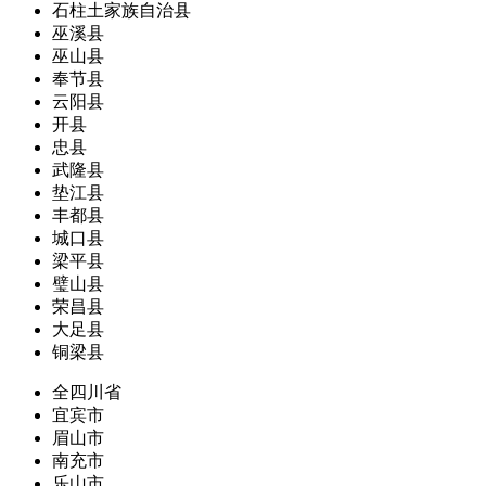
石柱土家族自治县
巫溪县
巫山县
奉节县
云阳县
开县
忠县
武隆县
垫江县
丰都县
城口县
梁平县
璧山县
荣昌县
大足县
铜梁县
全四川省
宜宾市
眉山市
南充市
乐山市