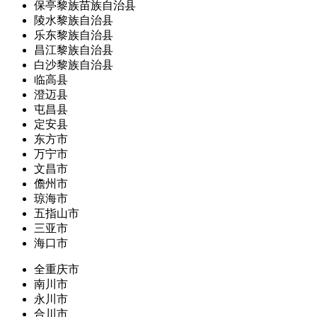
保亭黎族苗族自治县
陵水黎族自治县
乐东黎族自治县
昌江黎族自治县
白沙黎族自治县
临高县
澄迈县
屯昌县
定安县
东方市
万宁市
文昌市
儋州市
琼海市
五指山市
三亚市
海口市
全重庆市
南川市
永川市
合川市