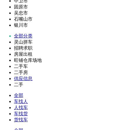
中卫市
固原市
吴忠市
石嘴山市
银川市
全部分类
灵山拼车
招聘求职
房屋出租
旺铺仓库场地
二手车
二手房
供应信息
二手
全部
车找人
人找车
车找货
货找车