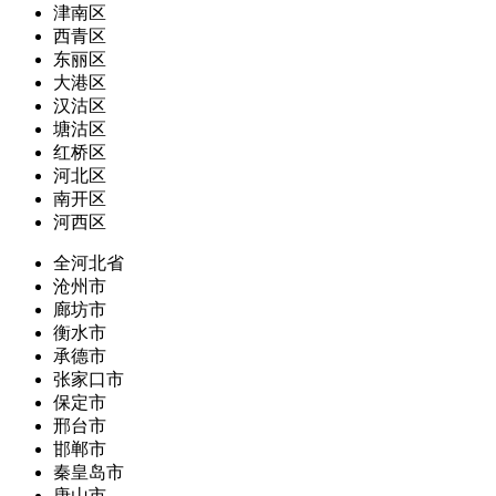
津南区
西青区
东丽区
大港区
汉沽区
塘沽区
红桥区
河北区
南开区
河西区
全河北省
沧州市
廊坊市
衡水市
承德市
张家口市
保定市
邢台市
邯郸市
秦皇岛市
唐山市