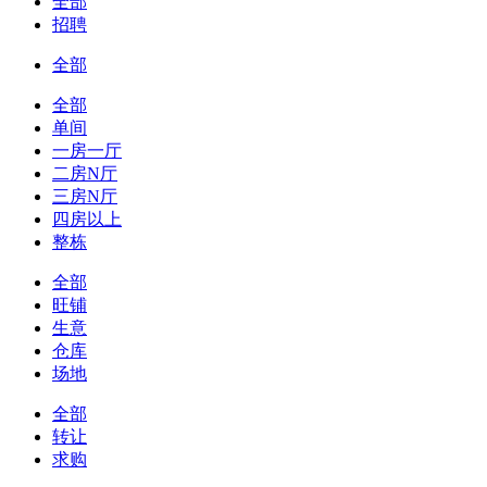
全部
招聘
全部
全部
单间
一房一厅
二房N厅
三房N厅
四房以上
整栋
全部
旺铺
生意
仓库
场地
全部
转让
求购