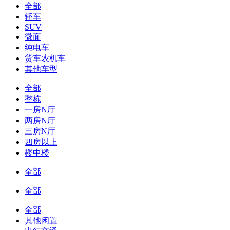
全部
轿车
SUV
微面
纯电车
货车农机车
其他车型
全部
整栋
一房N厅
两房N厅
三房N厅
四房以上
楼中楼
全部
全部
全部
其他闲置