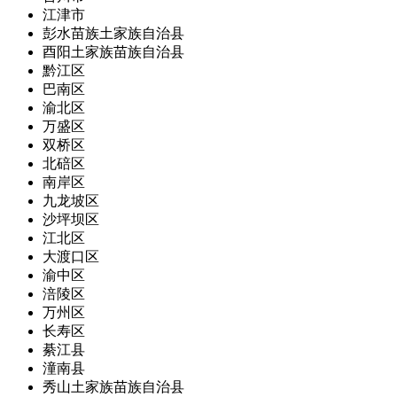
江津市
彭水苗族土家族自治县
酉阳土家族苗族自治县
黔江区
巴南区
渝北区
万盛区
双桥区
北碚区
南岸区
九龙坡区
沙坪坝区
江北区
大渡口区
渝中区
涪陵区
万州区
长寿区
綦江县
潼南县
秀山土家族苗族自治县