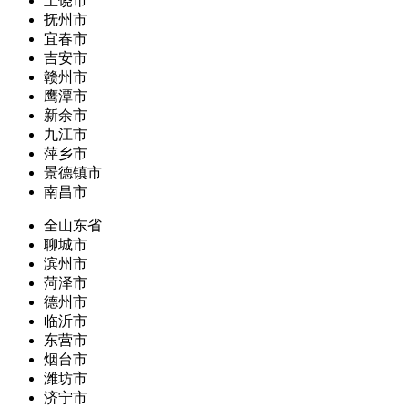
上饶市
抚州市
宜春市
吉安市
赣州市
鹰潭市
新余市
九江市
萍乡市
景德镇市
南昌市
全山东省
聊城市
滨州市
菏泽市
德州市
临沂市
东营市
烟台市
潍坊市
济宁市