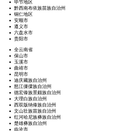
毕节地区
黔西南布依族苗族自治州
铜仁地区
安顺市
遵义市
六盘水市
贵阳市
全云南省
保山市
玉溪市
曲靖市
昆明市
迪庆藏族自治州
怒江傈僳族自治州
德宏傣族景颇族自治州
大理白族自治州
西双版纳傣族自治州
文山壮族苗族自治州
红河哈尼族彝族自治州
楚雄彝族自治州
临沧市