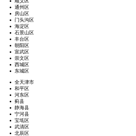
顺义区
通州区
房山区
门头沟区
海淀区
石景山区
丰台区
朝阳区
宣武区
崇文区
西城区
东城区
全天津市
和平区
河东区
蓟县
静海县
宁河县
宝坻区
武清区
北辰区