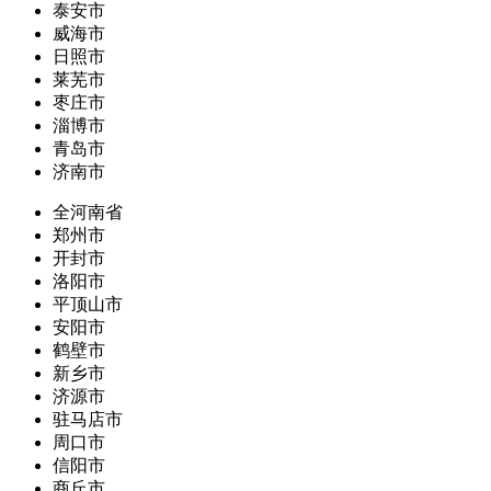
泰安市
威海市
日照市
莱芜市
枣庄市
淄博市
青岛市
济南市
全河南省
郑州市
开封市
洛阳市
平顶山市
安阳市
鹤壁市
新乡市
济源市
驻马店市
周口市
信阳市
商丘市