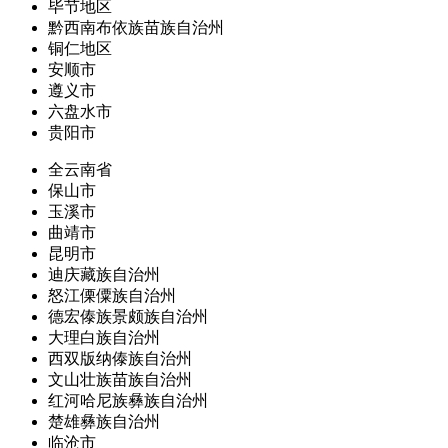
毕节地区
黔西南布依族苗族自治州
铜仁地区
安顺市
遵义市
六盘水市
贵阳市
全云南省
保山市
玉溪市
曲靖市
昆明市
迪庆藏族自治州
怒江傈僳族自治州
德宏傣族景颇族自治州
大理白族自治州
西双版纳傣族自治州
文山壮族苗族自治州
红河哈尼族彝族自治州
楚雄彝族自治州
临沧市