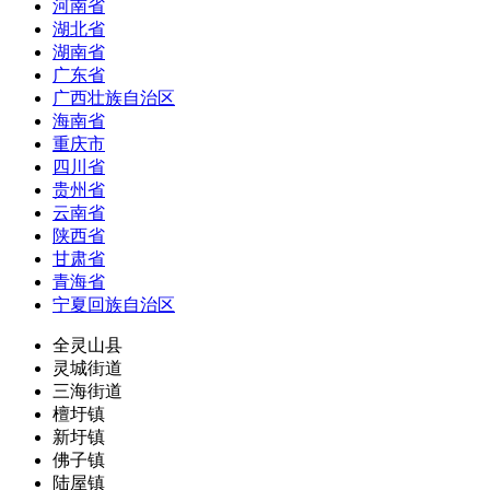
河南省
湖北省
湖南省
广东省
广西壮族自治区
海南省
重庆市
四川省
贵州省
云南省
陕西省
甘肃省
青海省
宁夏回族自治区
全灵山县
灵城街道
三海街道
檀圩镇
新圩镇
佛子镇
陆屋镇