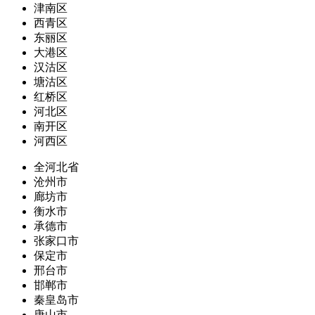
津南区
西青区
东丽区
大港区
汉沽区
塘沽区
红桥区
河北区
南开区
河西区
全河北省
沧州市
廊坊市
衡水市
承德市
张家口市
保定市
邢台市
邯郸市
秦皇岛市
唐山市