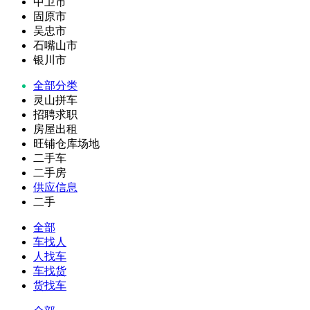
中卫市
固原市
吴忠市
石嘴山市
银川市
全部分类
灵山拼车
招聘求职
房屋出租
旺铺仓库场地
二手车
二手房
供应信息
二手
全部
车找人
人找车
车找货
货找车