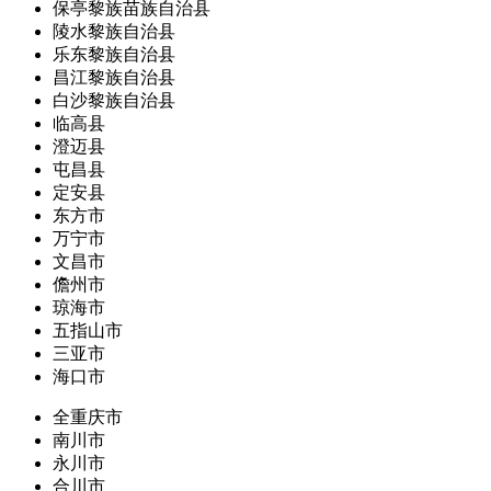
保亭黎族苗族自治县
陵水黎族自治县
乐东黎族自治县
昌江黎族自治县
白沙黎族自治县
临高县
澄迈县
屯昌县
定安县
东方市
万宁市
文昌市
儋州市
琼海市
五指山市
三亚市
海口市
全重庆市
南川市
永川市
合川市