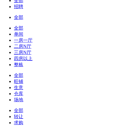
全部
招聘
全部
全部
单间
一房一厅
二房N厅
三房N厅
四房以上
整栋
全部
旺铺
生意
仓库
场地
全部
转让
求购