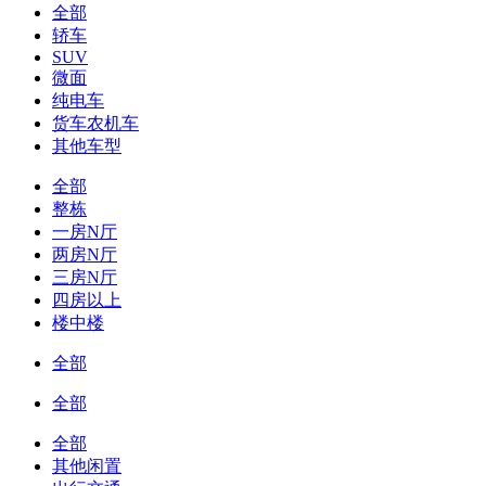
全部
轿车
SUV
微面
纯电车
货车农机车
其他车型
全部
整栋
一房N厅
两房N厅
三房N厅
四房以上
楼中楼
全部
全部
全部
其他闲置