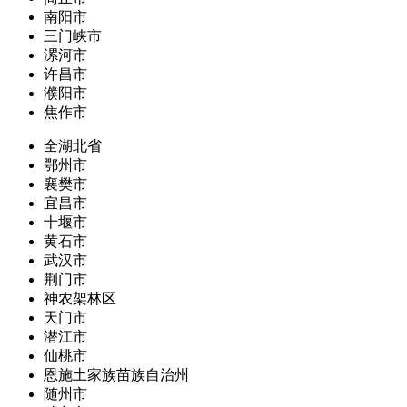
南阳市
三门峡市
漯河市
许昌市
濮阳市
焦作市
全湖北省
鄂州市
襄樊市
宜昌市
十堰市
黄石市
武汉市
荆门市
神农架林区
天门市
潜江市
仙桃市
恩施土家族苗族自治州
随州市