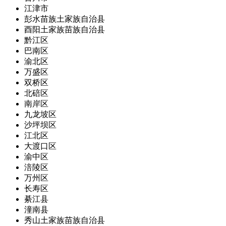
江津市
彭水苗族土家族自治县
酉阳土家族苗族自治县
黔江区
巴南区
渝北区
万盛区
双桥区
北碚区
南岸区
九龙坡区
沙坪坝区
江北区
大渡口区
渝中区
涪陵区
万州区
长寿区
綦江县
潼南县
秀山土家族苗族自治县