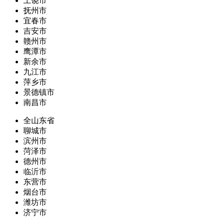
上饶市
抚州市
宜春市
吉安市
赣州市
鹰潭市
新余市
九江市
萍乡市
景德镇市
南昌市
全山东省
聊城市
滨州市
菏泽市
德州市
临沂市
东营市
烟台市
潍坊市
济宁市