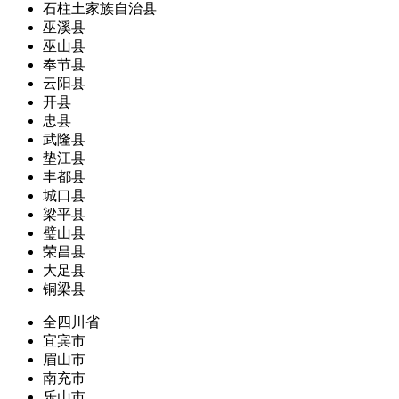
石柱土家族自治县
巫溪县
巫山县
奉节县
云阳县
开县
忠县
武隆县
垫江县
丰都县
城口县
梁平县
璧山县
荣昌县
大足县
铜梁县
全四川省
宜宾市
眉山市
南充市
乐山市