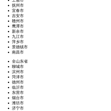
上饶市
抚州市
宜春市
吉安市
赣州市
鹰潭市
新余市
九江市
萍乡市
景德镇市
南昌市
全山东省
聊城市
滨州市
菏泽市
德州市
临沂市
东营市
烟台市
潍坊市
济宁市