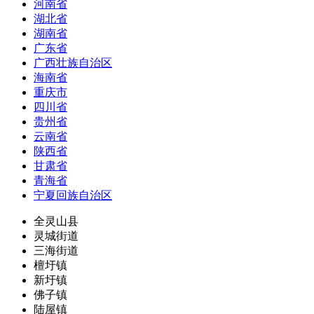
河南省
湖北省
湖南省
广东省
广西壮族自治区
海南省
重庆市
四川省
贵州省
云南省
陕西省
甘肃省
青海省
宁夏回族自治区
全灵山县
灵城街道
三海街道
檀圩镇
新圩镇
佛子镇
陆屋镇