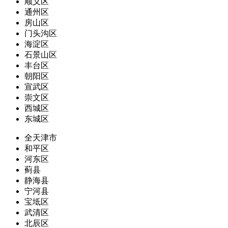
顺义区
通州区
房山区
门头沟区
海淀区
石景山区
丰台区
朝阳区
宣武区
崇文区
西城区
东城区
全天津市
和平区
河东区
蓟县
静海县
宁河县
宝坻区
武清区
北辰区