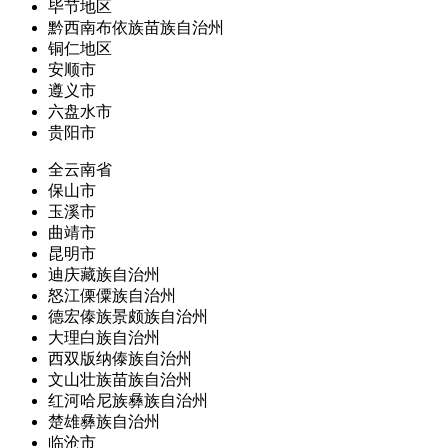
毕节地区
黔西南布依族苗族自治州
铜仁地区
安顺市
遵义市
六盘水市
贵阳市
全云南省
保山市
玉溪市
曲靖市
昆明市
迪庆藏族自治州
怒江傈僳族自治州
德宏傣族景颇族自治州
大理白族自治州
西双版纳傣族自治州
文山壮族苗族自治州
红河哈尼族彝族自治州
楚雄彝族自治州
临沧市