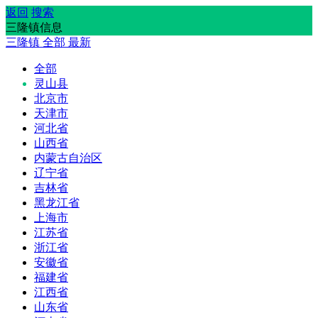
返回
搜索
三隆镇信息
三隆镇
全部
最新
全部
灵山县
北京市
天津市
河北省
山西省
内蒙古自治区
辽宁省
吉林省
黑龙江省
上海市
江苏省
浙江省
安徽省
福建省
江西省
山东省