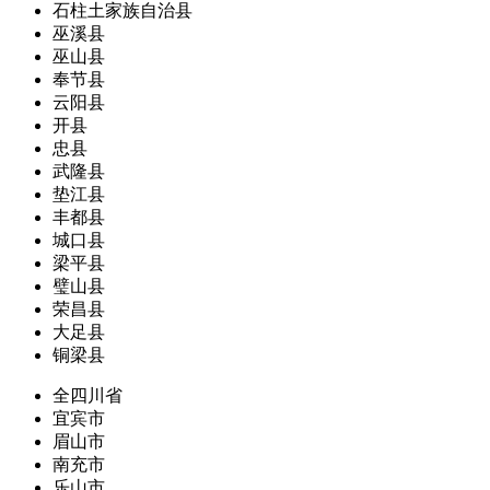
石柱土家族自治县
巫溪县
巫山县
奉节县
云阳县
开县
忠县
武隆县
垫江县
丰都县
城口县
梁平县
璧山县
荣昌县
大足县
铜梁县
全四川省
宜宾市
眉山市
南充市
乐山市