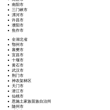
南阳市
三门峡市
漯河市
许昌市
濮阳市
焦作市
全湖北省
鄂州市
襄樊市
宜昌市
十堰市
黄石市
武汉市
荆门市
神农架林区
天门市
潜江市
仙桃市
恩施土家族苗族自治州
随州市