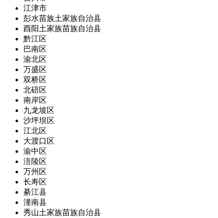
江津市
彭水苗族土家族自治县
酉阳土家族苗族自治县
黔江区
巴南区
渝北区
万盛区
双桥区
北碚区
南岸区
九龙坡区
沙坪坝区
江北区
大渡口区
渝中区
涪陵区
万州区
长寿区
綦江县
潼南县
秀山土家族苗族自治县