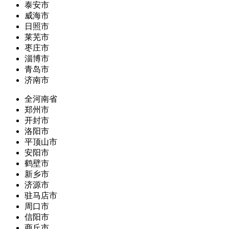
泰安市
威海市
日照市
莱芜市
枣庄市
淄博市
青岛市
济南市
全河南省
郑州市
开封市
洛阳市
平顶山市
安阳市
鹤壁市
新乡市
济源市
驻马店市
周口市
信阳市
商丘市