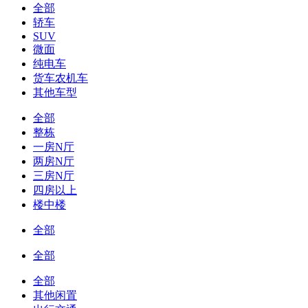
全部
轿车
SUV
微面
纯电车
货车农机车
其他车型
全部
整栋
一房N厅
两房N厅
三房N厅
四房以上
楼中楼
全部
全部
全部
其他闲置