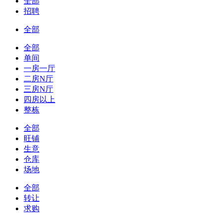
全部
招聘
全部
全部
单间
一房一厅
二房N厅
三房N厅
四房以上
整栋
全部
旺铺
生意
仓库
场地
全部
转让
求购