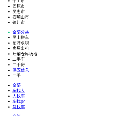
中卫市
固原市
吴忠市
石嘴山市
银川市
全部分类
灵山拼车
招聘求职
房屋出租
旺铺仓库场地
二手车
二手房
供应信息
二手
全部
车找人
人找车
车找货
货找车