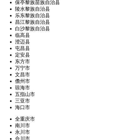
保亭黎族苗族自治县
陵水黎族自治县
乐东黎族自治县
昌江黎族自治县
白沙黎族自治县
临高县
澄迈县
屯昌县
定安县
东方市
万宁市
文昌市
儋州市
琼海市
五指山市
三亚市
海口市
全重庆市
南川市
永川市
合川市