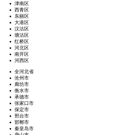
津南区
西青区
东丽区
大港区
汉沽区
塘沽区
红桥区
河北区
南开区
河西区
全河北省
沧州市
廊坊市
衡水市
承德市
张家口市
保定市
邢台市
邯郸市
秦皇岛市
唐山市