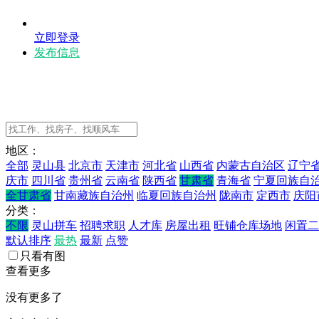
立即登录
发布信息
地区：
全部
灵山县
北京市
天津市
河北省
山西省
内蒙古自治区
辽宁
庆市
四川省
贵州省
云南省
陕西省
甘肃省
青海省
宁夏回族自
全甘肃省
甘南藏族自治州
临夏回族自治州
陇南市
定西市
庆阳
分类：
不限
灵山拼车
招聘求职
人才库
房屋出租
旺铺仓库场地
闲置二
默认排序
最热
最新
点赞
只看有图
查看更多
没有更多了