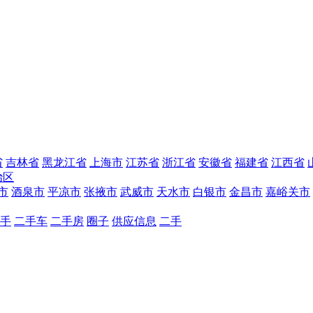
省
吉林省
黑龙江省
上海市
江苏省
浙江省
安徽省
福建省
江西省
治区
市
酒泉市
平凉市
张掖市
武威市
天水市
白银市
金昌市
嘉峪关市
手
二手车
二手房
圈子
供应信息
二手