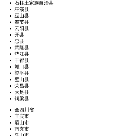
石柱土家族自治县
巫溪县
巫山县
奉节县
云阳县
开县
忠县
武隆县
垫江县
丰都县
城口县
梁平县
璧山县
荣昌县
大足县
铜梁县
全四川省
宜宾市
眉山市
南充市
乐山市