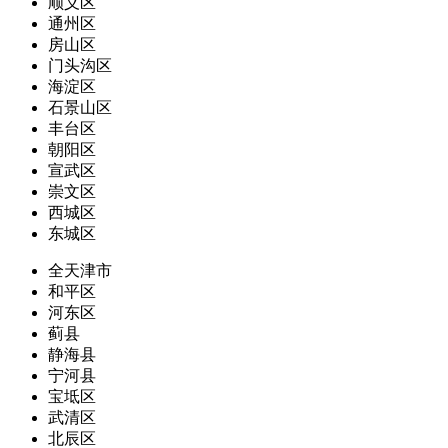
顺义区
通州区
房山区
门头沟区
海淀区
石景山区
丰台区
朝阳区
宣武区
崇文区
西城区
东城区
全天津市
和平区
河东区
蓟县
静海县
宁河县
宝坻区
武清区
北辰区