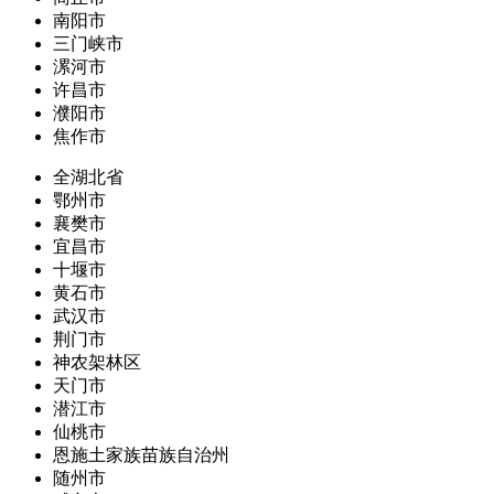
南阳市
三门峡市
漯河市
许昌市
濮阳市
焦作市
全湖北省
鄂州市
襄樊市
宜昌市
十堰市
黄石市
武汉市
荆门市
神农架林区
天门市
潜江市
仙桃市
恩施土家族苗族自治州
随州市