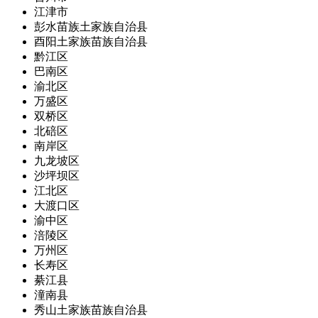
江津市
彭水苗族土家族自治县
酉阳土家族苗族自治县
黔江区
巴南区
渝北区
万盛区
双桥区
北碚区
南岸区
九龙坡区
沙坪坝区
江北区
大渡口区
渝中区
涪陵区
万州区
长寿区
綦江县
潼南县
秀山土家族苗族自治县