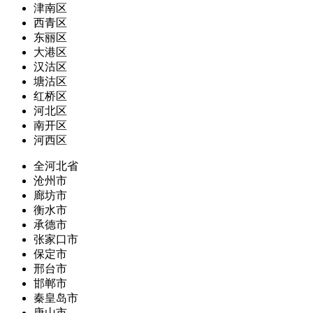
津南区
西青区
东丽区
大港区
汉沽区
塘沽区
红桥区
河北区
南开区
河西区
全河北省
沧州市
廊坊市
衡水市
承德市
张家口市
保定市
邢台市
邯郸市
秦皇岛市
唐山市