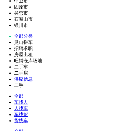
中卫市
固原市
吴忠市
石嘴山市
银川市
全部分类
灵山拼车
招聘求职
房屋出租
旺铺仓库场地
二手车
二手房
供应信息
二手
全部
车找人
人找车
车找货
货找车