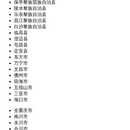
保亭黎族苗族自治县
陵水黎族自治县
乐东黎族自治县
昌江黎族自治县
白沙黎族自治县
临高县
澄迈县
屯昌县
定安县
东方市
万宁市
文昌市
儋州市
琼海市
五指山市
三亚市
海口市
全重庆市
南川市
永川市
合川市