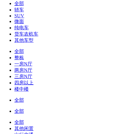
全部
轿车
SUV
微面
纯电车
货车农机车
其他车型
全部
整栋
一房N厅
两房N厅
三房N厅
四房以上
楼中楼
全部
全部
全部
其他闲置