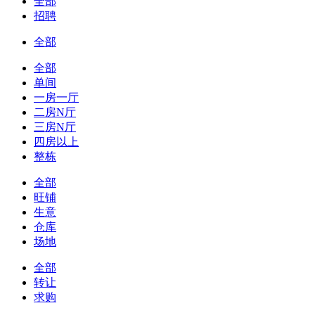
全部
招聘
全部
全部
单间
一房一厅
二房N厅
三房N厅
四房以上
整栋
全部
旺铺
生意
仓库
场地
全部
转让
求购