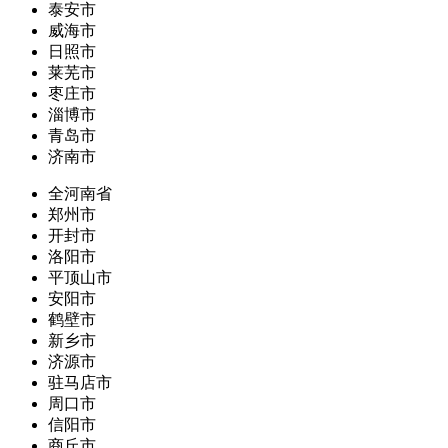
泰安市
威海市
日照市
莱芜市
枣庄市
淄博市
青岛市
济南市
全河南省
郑州市
开封市
洛阳市
平顶山市
安阳市
鹤壁市
新乡市
济源市
驻马店市
周口市
信阳市
商丘市