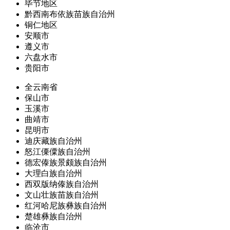
毕节地区
黔西南布依族苗族自治州
铜仁地区
安顺市
遵义市
六盘水市
贵阳市
全云南省
保山市
玉溪市
曲靖市
昆明市
迪庆藏族自治州
怒江傈僳族自治州
德宏傣族景颇族自治州
大理白族自治州
西双版纳傣族自治州
文山壮族苗族自治州
红河哈尼族彝族自治州
楚雄彝族自治州
临沧市