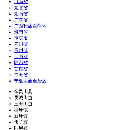
河南省
湖北省
湖南省
广东省
广西壮族自治区
海南省
重庆市
四川省
贵州省
云南省
陕西省
甘肃省
青海省
宁夏回族自治区
全灵山县
灵城街道
三海街道
檀圩镇
新圩镇
佛子镇
陆屋镇