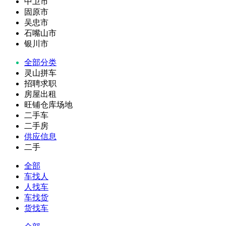
中卫市
固原市
吴忠市
石嘴山市
银川市
全部分类
灵山拼车
招聘求职
房屋出租
旺铺仓库场地
二手车
二手房
供应信息
二手
全部
车找人
人找车
车找货
货找车