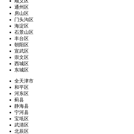
顺义区
通州区
房山区
门头沟区
海淀区
石景山区
丰台区
朝阳区
宣武区
崇文区
西城区
东城区
全天津市
和平区
河东区
蓟县
静海县
宁河县
宝坻区
武清区
北辰区