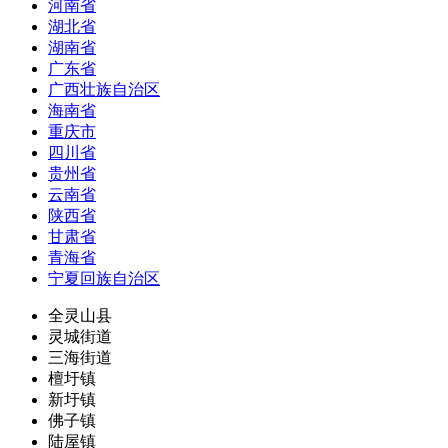
河南省
湖北省
湖南省
广东省
广西壮族自治区
海南省
重庆市
四川省
贵州省
云南省
陕西省
甘肃省
青海省
宁夏回族自治区
全灵山县
灵城街道
三海街道
檀圩镇
新圩镇
佛子镇
陆屋镇