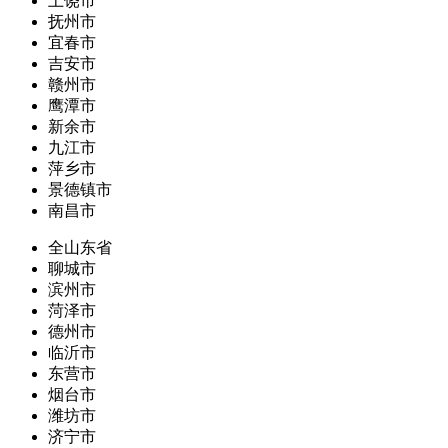
上饶市
抚州市
宜春市
吉安市
赣州市
鹰潭市
新余市
九江市
萍乡市
景德镇市
南昌市
全山东省
聊城市
滨州市
菏泽市
德州市
临沂市
东营市
烟台市
潍坊市
济宁市