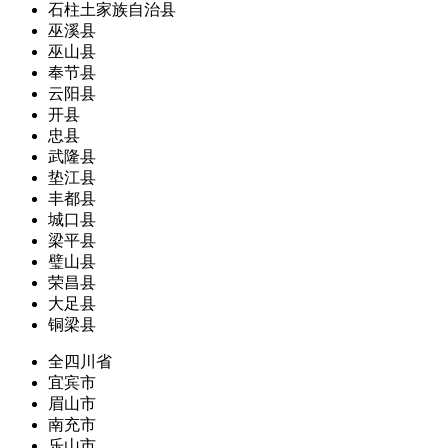
石柱土家族自治县
巫溪县
巫山县
奉节县
云阳县
开县
忠县
武隆县
垫江县
丰都县
城口县
梁平县
璧山县
荣昌县
大足县
铜梁县
全四川省
宜宾市
眉山市
南充市
乐山市