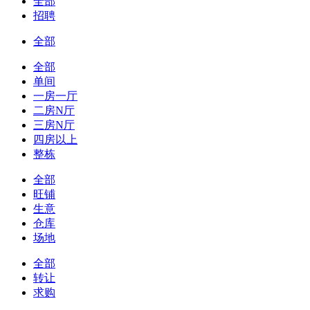
全部
招聘
全部
全部
单间
一房一厅
二房N厅
三房N厅
四房以上
整栋
全部
旺铺
生意
仓库
场地
全部
转让
求购