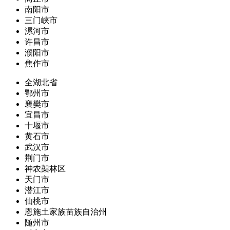
南阳市
三门峡市
漯河市
许昌市
濮阳市
焦作市
全湖北省
鄂州市
襄樊市
宜昌市
十堰市
黄石市
武汉市
荆门市
神农架林区
天门市
潜江市
仙桃市
恩施土家族苗族自治州
随州市