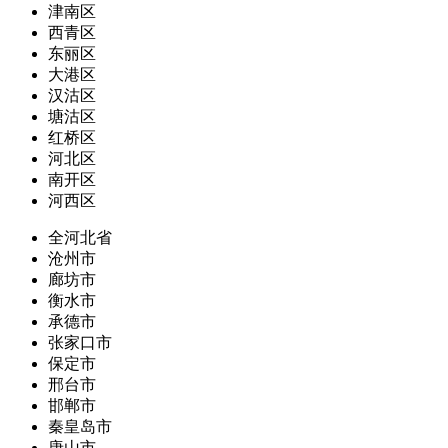
津南区
西青区
东丽区
大港区
汉沽区
塘沽区
红桥区
河北区
南开区
河西区
全河北省
沧州市
廊坊市
衡水市
承德市
张家口市
保定市
邢台市
邯郸市
秦皇岛市
唐山市