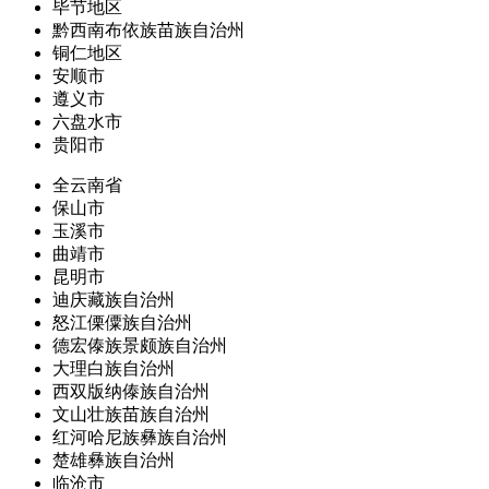
毕节地区
黔西南布依族苗族自治州
铜仁地区
安顺市
遵义市
六盘水市
贵阳市
全云南省
保山市
玉溪市
曲靖市
昆明市
迪庆藏族自治州
怒江傈僳族自治州
德宏傣族景颇族自治州
大理白族自治州
西双版纳傣族自治州
文山壮族苗族自治州
红河哈尼族彝族自治州
楚雄彝族自治州
临沧市