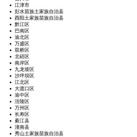
江津市
彭水苗族土家族自治县
酉阳土家族苗族自治县
黔江区
巴南区
渝北区
万盛区
双桥区
北碚区
南岸区
九龙坡区
沙坪坝区
江北区
大渡口区
渝中区
涪陵区
万州区
长寿区
綦江县
潼南县
秀山土家族苗族自治县