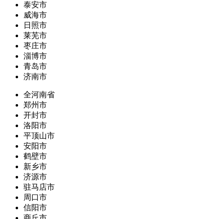
泰安市
威海市
日照市
莱芜市
枣庄市
淄博市
青岛市
济南市
全河南省
郑州市
开封市
洛阳市
平顶山市
安阳市
鹤壁市
新乡市
济源市
驻马店市
周口市
信阳市
商丘市