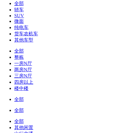
全部
轿车
SUV
微面
纯电车
货车农机车
其他车型
全部
整栋
一房N厅
两房N厅
三房N厅
四房以上
楼中楼
全部
全部
全部
其他闲置