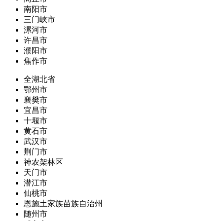
南阳市
三门峡市
漯河市
许昌市
濮阳市
焦作市
全湖北省
鄂州市
襄樊市
宜昌市
十堰市
黄石市
武汉市
荆门市
神农架林区
天门市
潜江市
仙桃市
恩施土家族苗族自治州
随州市