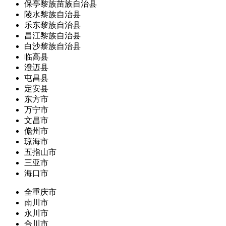
保亭黎族苗族自治县
陵水黎族自治县
乐东黎族自治县
昌江黎族自治县
白沙黎族自治县
临高县
澄迈县
屯昌县
定安县
东方市
万宁市
文昌市
儋州市
琼海市
五指山市
三亚市
海口市
全重庆市
南川市
永川市
合川市