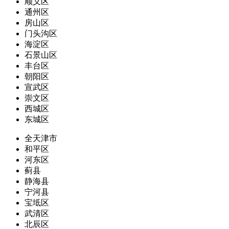
顺义区
通州区
房山区
门头沟区
海淀区
石景山区
丰台区
朝阳区
宣武区
崇文区
西城区
东城区
全天津市
和平区
河东区
蓟县
静海县
宁河县
宝坻区
武清区
北辰区