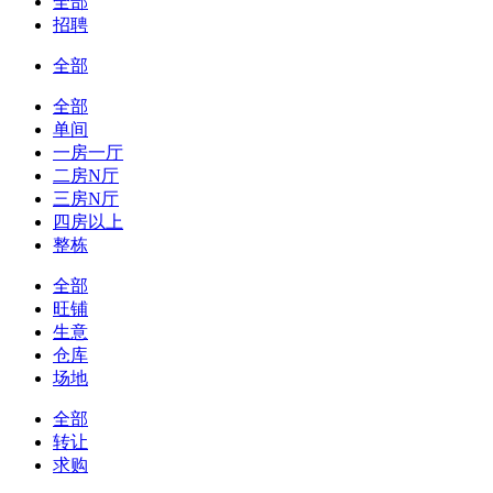
全部
招聘
全部
全部
单间
一房一厅
二房N厅
三房N厅
四房以上
整栋
全部
旺铺
生意
仓库
场地
全部
转让
求购