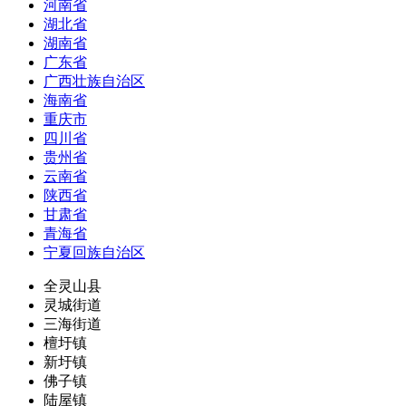
河南省
湖北省
湖南省
广东省
广西壮族自治区
海南省
重庆市
四川省
贵州省
云南省
陕西省
甘肃省
青海省
宁夏回族自治区
全灵山县
灵城街道
三海街道
檀圩镇
新圩镇
佛子镇
陆屋镇