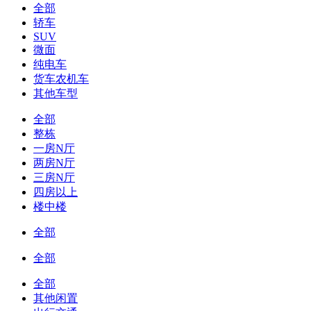
全部
轿车
SUV
微面
纯电车
货车农机车
其他车型
全部
整栋
一房N厅
两房N厅
三房N厅
四房以上
楼中楼
全部
全部
全部
其他闲置