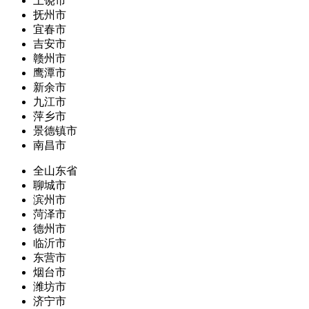
上饶市
抚州市
宜春市
吉安市
赣州市
鹰潭市
新余市
九江市
萍乡市
景德镇市
南昌市
全山东省
聊城市
滨州市
菏泽市
德州市
临沂市
东营市
烟台市
潍坊市
济宁市