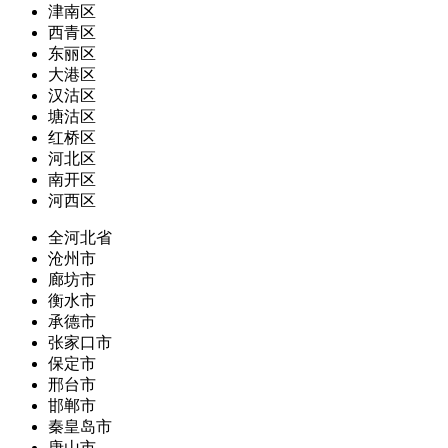
津南区
西青区
东丽区
大港区
汉沽区
塘沽区
红桥区
河北区
南开区
河西区
全河北省
沧州市
廊坊市
衡水市
承德市
张家口市
保定市
邢台市
邯郸市
秦皇岛市
唐山市