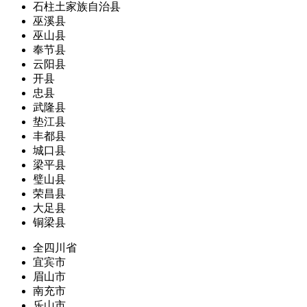
石柱土家族自治县
巫溪县
巫山县
奉节县
云阳县
开县
忠县
武隆县
垫江县
丰都县
城口县
梁平县
璧山县
荣昌县
大足县
铜梁县
全四川省
宜宾市
眉山市
南充市
乐山市