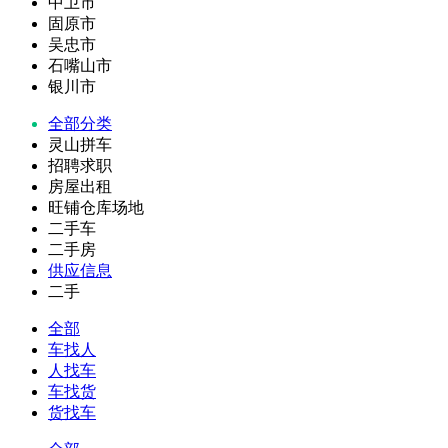
中卫市
固原市
吴忠市
石嘴山市
银川市
全部分类
灵山拼车
招聘求职
房屋出租
旺铺仓库场地
二手车
二手房
供应信息
二手
全部
车找人
人找车
车找货
货找车