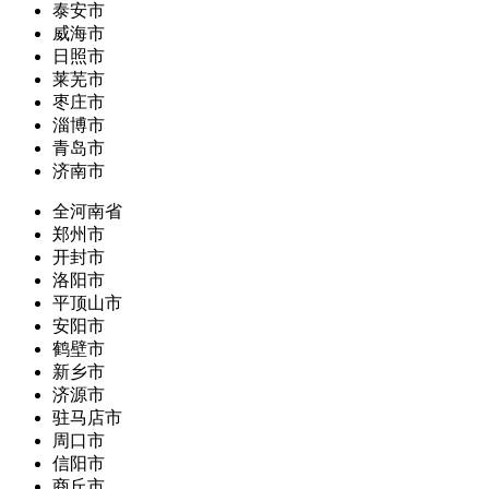
泰安市
威海市
日照市
莱芜市
枣庄市
淄博市
青岛市
济南市
全河南省
郑州市
开封市
洛阳市
平顶山市
安阳市
鹤壁市
新乡市
济源市
驻马店市
周口市
信阳市
商丘市