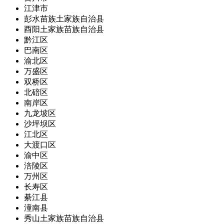
江津市
彭水苗族土家族自治县
酉阳土家族苗族自治县
黔江区
巴南区
渝北区
万盛区
双桥区
北碚区
南岸区
九龙坡区
沙坪坝区
江北区
大渡口区
渝中区
涪陵区
万州区
长寿区
綦江县
潼南县
秀山土家族苗族自治县