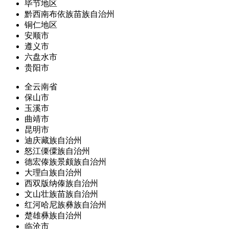
毕节地区
黔西南布依族苗族自治州
铜仁地区
安顺市
遵义市
六盘水市
贵阳市
全云南省
保山市
玉溪市
曲靖市
昆明市
迪庆藏族自治州
怒江傈僳族自治州
德宏傣族景颇族自治州
大理白族自治州
西双版纳傣族自治州
文山壮族苗族自治州
红河哈尼族彝族自治州
楚雄彝族自治州
临沧市