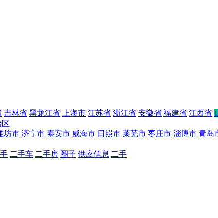
省
吉林省
黑龙江省
上海市
江苏省
浙江省
安徽省
福建省
江西省
治区
潍坊市
济宁市
泰安市
威海市
日照市
莱芜市
枣庄市
淄博市
青岛
手
二手车
二手房
圈子
供应信息
二手