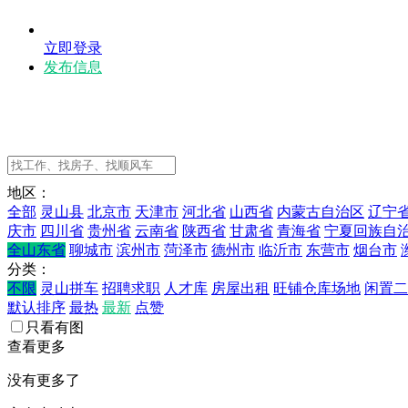
立即登录
发布信息
地区：
全部
灵山县
北京市
天津市
河北省
山西省
内蒙古自治区
辽宁
庆市
四川省
贵州省
云南省
陕西省
甘肃省
青海省
宁夏回族自
全山东省
聊城市
滨州市
菏泽市
德州市
临沂市
东营市
烟台市
分类：
不限
灵山拼车
招聘求职
人才库
房屋出租
旺铺仓库场地
闲置二
默认排序
最热
最新
点赞
只看有图
查看更多
没有更多了