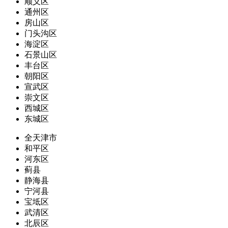
顺义区
通州区
房山区
门头沟区
海淀区
石景山区
丰台区
朝阳区
宣武区
崇文区
西城区
东城区
全天津市
和平区
河东区
蓟县
静海县
宁河县
宝坻区
武清区
北辰区