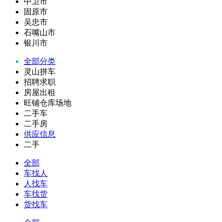
中卫市
固原市
吴忠市
石嘴山市
银川市
全部分类
灵山拼车
招聘求职
房屋出租
旺铺仓库场地
二手车
二手房
供应信息
二手
全部
车找人
人找车
车找货
货找车