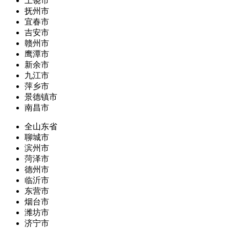
上饶市
抚州市
宜春市
吉安市
赣州市
鹰潭市
新余市
九江市
萍乡市
景德镇市
南昌市
全山东省
聊城市
滨州市
菏泽市
德州市
临沂市
东营市
烟台市
潍坊市
济宁市