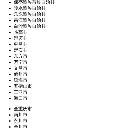
保亭黎族苗族自治县
陵水黎族自治县
乐东黎族自治县
昌江黎族自治县
白沙黎族自治县
临高县
澄迈县
屯昌县
定安县
东方市
万宁市
文昌市
儋州市
琼海市
五指山市
三亚市
海口市
全重庆市
南川市
永川市
合川市