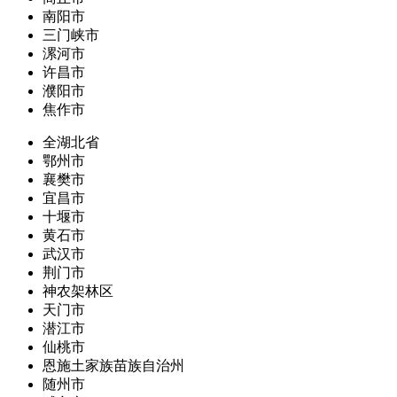
南阳市
三门峡市
漯河市
许昌市
濮阳市
焦作市
全湖北省
鄂州市
襄樊市
宜昌市
十堰市
黄石市
武汉市
荆门市
神农架林区
天门市
潜江市
仙桃市
恩施土家族苗族自治州
随州市