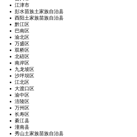
江津市
彭水苗族土家族自治县
酉阳土家族苗族自治县
黔江区
巴南区
渝北区
万盛区
双桥区
北碚区
南岸区
九龙坡区
沙坪坝区
江北区
大渡口区
渝中区
涪陵区
万州区
长寿区
綦江县
潼南县
秀山土家族苗族自治县