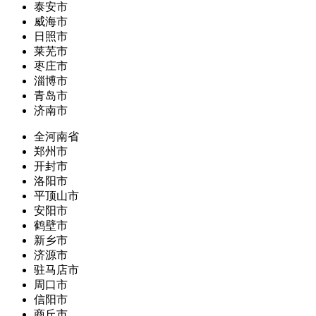
泰安市
威海市
日照市
莱芜市
枣庄市
淄博市
青岛市
济南市
全河南省
郑州市
开封市
洛阳市
平顶山市
安阳市
鹤壁市
新乡市
济源市
驻马店市
周口市
信阳市
商丘市