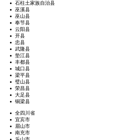
石柱土家族自治县
巫溪县
巫山县
奉节县
云阳县
开县
忠县
武隆县
垫江县
丰都县
城口县
梁平县
璧山县
荣昌县
大足县
铜梁县
全四川省
宜宾市
眉山市
南充市
乐山市