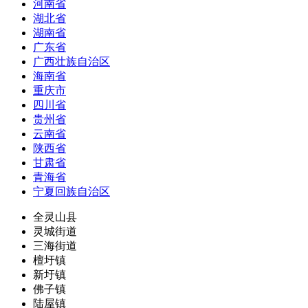
河南省
湖北省
湖南省
广东省
广西壮族自治区
海南省
重庆市
四川省
贵州省
云南省
陕西省
甘肃省
青海省
宁夏回族自治区
全灵山县
灵城街道
三海街道
檀圩镇
新圩镇
佛子镇
陆屋镇