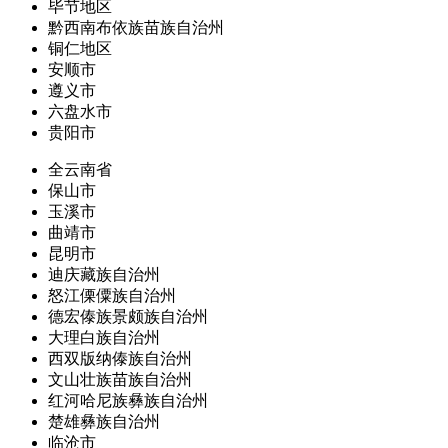
毕节地区
黔西南布依族苗族自治州
铜仁地区
安顺市
遵义市
六盘水市
贵阳市
全云南省
保山市
玉溪市
曲靖市
昆明市
迪庆藏族自治州
怒江傈僳族自治州
德宏傣族景颇族自治州
大理白族自治州
西双版纳傣族自治州
文山壮族苗族自治州
红河哈尼族彝族自治州
楚雄彝族自治州
临沧市