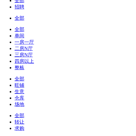
全部
招聘
全部
全部
单间
一房一厅
二房N厅
三房N厅
四房以上
整栋
全部
旺铺
生意
仓库
场地
全部
转让
求购