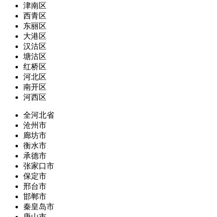
津南区
西青区
东丽区
大港区
汉沽区
塘沽区
红桥区
河北区
南开区
河西区
全河北省
沧州市
廊坊市
衡水市
承德市
张家口市
保定市
邢台市
邯郸市
秦皇岛市
唐山市