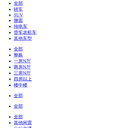
全部
轿车
SUV
微面
纯电车
货车农机车
其他车型
全部
整栋
一房N厅
两房N厅
三房N厅
四房以上
楼中楼
全部
全部
全部
其他闲置