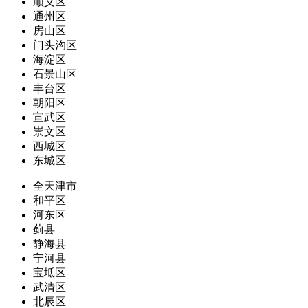
顺义区
通州区
房山区
门头沟区
海淀区
石景山区
丰台区
朝阳区
宣武区
崇文区
西城区
东城区
全天津市
和平区
河东区
蓟县
静海县
宁河县
宝坻区
武清区
北辰区