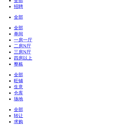
全部
招聘
全部
全部
单间
一房一厅
二房N厅
三房N厅
四房以上
整栋
全部
旺铺
生意
仓库
场地
全部
转让
求购