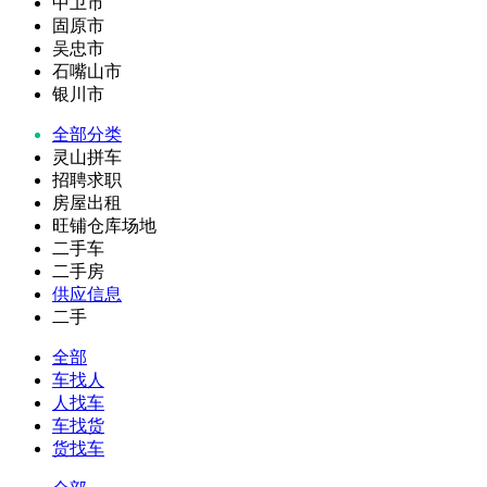
中卫市
固原市
吴忠市
石嘴山市
银川市
全部分类
灵山拼车
招聘求职
房屋出租
旺铺仓库场地
二手车
二手房
供应信息
二手
全部
车找人
人找车
车找货
货找车