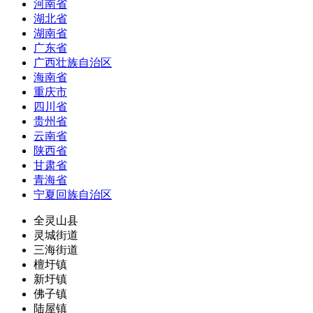
河南省
湖北省
湖南省
广东省
广西壮族自治区
海南省
重庆市
四川省
贵州省
云南省
陕西省
甘肃省
青海省
宁夏回族自治区
全灵山县
灵城街道
三海街道
檀圩镇
新圩镇
佛子镇
陆屋镇