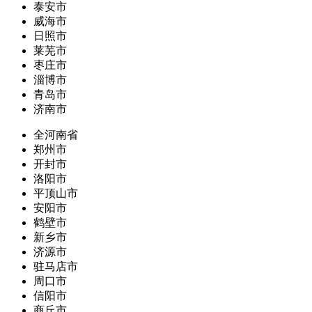
泰安市
威海市
日照市
莱芜市
枣庄市
淄博市
青岛市
济南市
全河南省
郑州市
开封市
洛阳市
平顶山市
安阳市
鹤壁市
新乡市
济源市
驻马店市
周口市
信阳市
商丘市