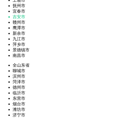
上饶市
抚州市
宜春市
吉安市
赣州市
鹰潭市
新余市
九江市
萍乡市
景德镇市
南昌市
全山东省
聊城市
滨州市
菏泽市
德州市
临沂市
东营市
烟台市
潍坊市
济宁市