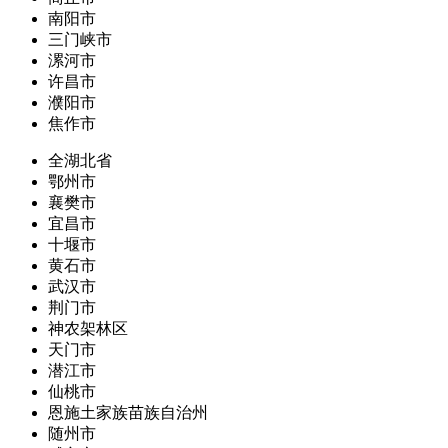
南阳市
三门峡市
漯河市
许昌市
濮阳市
焦作市
全湖北省
鄂州市
襄樊市
宜昌市
十堰市
黄石市
武汉市
荆门市
神农架林区
天门市
潜江市
仙桃市
恩施土家族苗族自治州
随州市