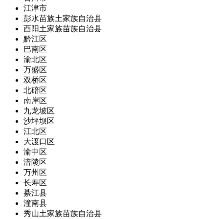
江津市
彭水苗族土家族自治县
酉阳土家族苗族自治县
黔江区
巴南区
渝北区
万盛区
双桥区
北碚区
南岸区
九龙坡区
沙坪坝区
江北区
大渡口区
渝中区
涪陵区
万州区
长寿区
綦江县
潼南县
秀山土家族苗族自治县