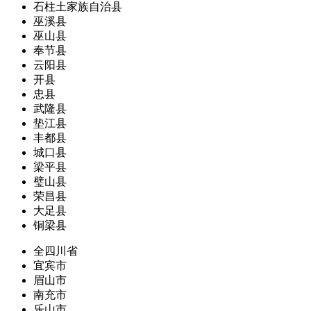
石柱土家族自治县
巫溪县
巫山县
奉节县
云阳县
开县
忠县
武隆县
垫江县
丰都县
城口县
梁平县
璧山县
荣昌县
大足县
铜梁县
全四川省
宜宾市
眉山市
南充市
乐山市