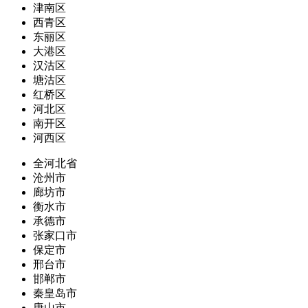
津南区
西青区
东丽区
大港区
汉沽区
塘沽区
红桥区
河北区
南开区
河西区
全河北省
沧州市
廊坊市
衡水市
承德市
张家口市
保定市
邢台市
邯郸市
秦皇岛市
唐山市