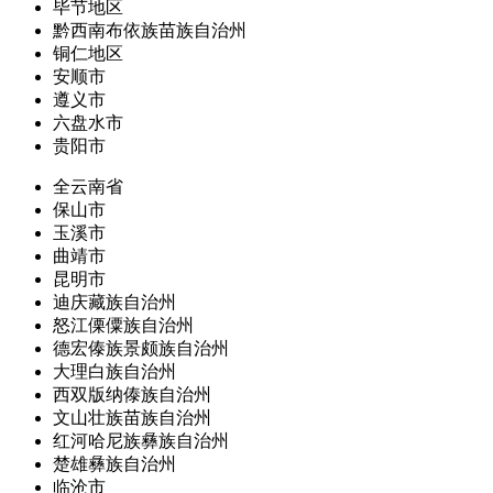
毕节地区
黔西南布依族苗族自治州
铜仁地区
安顺市
遵义市
六盘水市
贵阳市
全云南省
保山市
玉溪市
曲靖市
昆明市
迪庆藏族自治州
怒江傈僳族自治州
德宏傣族景颇族自治州
大理白族自治州
西双版纳傣族自治州
文山壮族苗族自治州
红河哈尼族彝族自治州
楚雄彝族自治州
临沧市