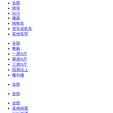
全部
轿车
SUV
微面
纯电车
货车农机车
其他车型
全部
整栋
一房N厅
两房N厅
三房N厅
四房以上
楼中楼
全部
全部
全部
其他闲置