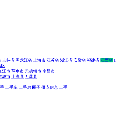
省
吉林省
黑龙江省
上海市
江苏省
浙江省
安徽省
福建省
江西省
治区
九江市
萍乡市
景德镇市
南昌市
丰城市
上高县
万载县
手
二手车
二手房
圈子
供应信息
二手