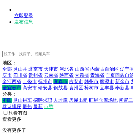
立即登录
发布信息
地区：
全部
灵山县
北京市
天津市
河北省
山西省
内蒙古自治区
辽宁
庆市
四川省
贵州省
云南省
陕西省
甘肃省
青海省
宁夏回族自
全江西省
上饶市
抚州市
宜春市
吉安市
赣州市
鹰潭市
新余市
全宜春市
高安市
靖安县
铜鼓县
袁州区
樟树市
宜丰县
奉新县
分类：
不限
灵山拼车
招聘求职
人才库
房屋出租
旺铺仓库场地
闲置二
默认排序
最热
最新
点赞
只看有图
查看更多
没有更多了