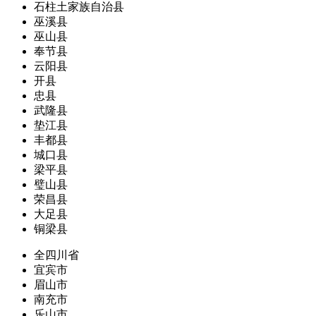
石柱土家族自治县
巫溪县
巫山县
奉节县
云阳县
开县
忠县
武隆县
垫江县
丰都县
城口县
梁平县
璧山县
荣昌县
大足县
铜梁县
全四川省
宜宾市
眉山市
南充市
乐山市