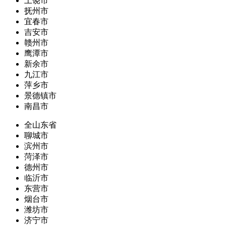
上饶市
抚州市
宜春市
吉安市
赣州市
鹰潭市
新余市
九江市
萍乡市
景德镇市
南昌市
全山东省
聊城市
滨州市
菏泽市
德州市
临沂市
东营市
烟台市
潍坊市
济宁市