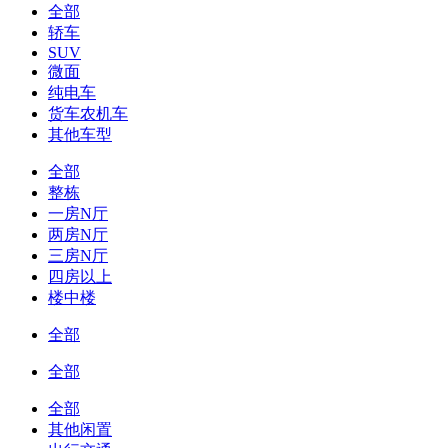
全部
轿车
SUV
微面
纯电车
货车农机车
其他车型
全部
整栋
一房N厅
两房N厅
三房N厅
四房以上
楼中楼
全部
全部
全部
其他闲置