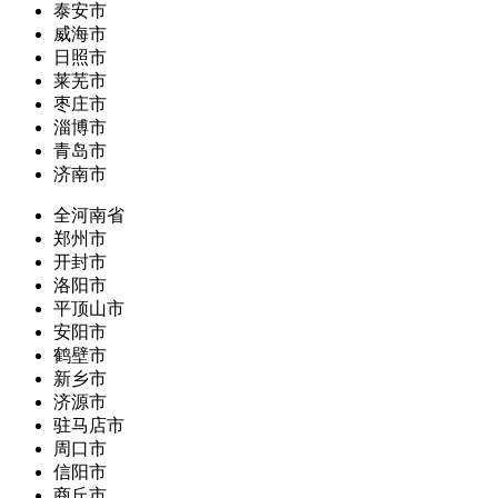
泰安市
威海市
日照市
莱芜市
枣庄市
淄博市
青岛市
济南市
全河南省
郑州市
开封市
洛阳市
平顶山市
安阳市
鹤壁市
新乡市
济源市
驻马店市
周口市
信阳市
商丘市