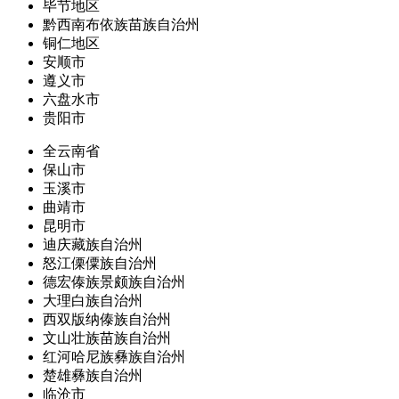
毕节地区
黔西南布依族苗族自治州
铜仁地区
安顺市
遵义市
六盘水市
贵阳市
全云南省
保山市
玉溪市
曲靖市
昆明市
迪庆藏族自治州
怒江傈僳族自治州
德宏傣族景颇族自治州
大理白族自治州
西双版纳傣族自治州
文山壮族苗族自治州
红河哈尼族彝族自治州
楚雄彝族自治州
临沧市