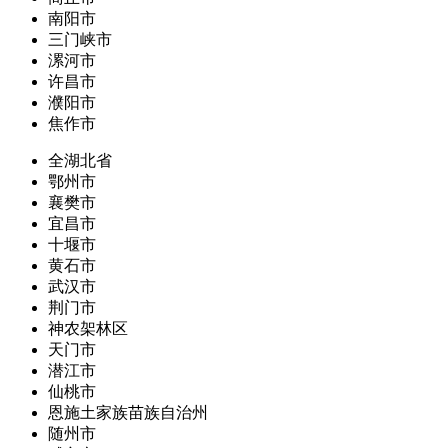
南阳市
三门峡市
漯河市
许昌市
濮阳市
焦作市
全湖北省
鄂州市
襄樊市
宜昌市
十堰市
黄石市
武汉市
荆门市
神农架林区
天门市
潜江市
仙桃市
恩施土家族苗族自治州
随州市