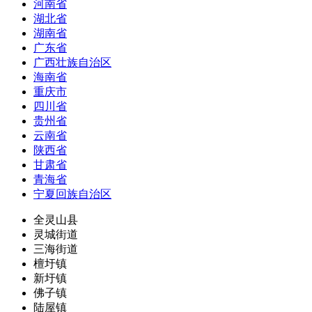
河南省
湖北省
湖南省
广东省
广西壮族自治区
海南省
重庆市
四川省
贵州省
云南省
陕西省
甘肃省
青海省
宁夏回族自治区
全灵山县
灵城街道
三海街道
檀圩镇
新圩镇
佛子镇
陆屋镇