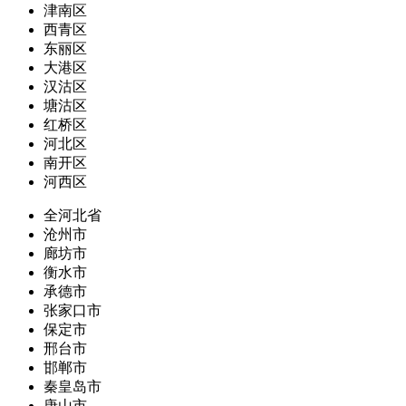
津南区
西青区
东丽区
大港区
汉沽区
塘沽区
红桥区
河北区
南开区
河西区
全河北省
沧州市
廊坊市
衡水市
承德市
张家口市
保定市
邢台市
邯郸市
秦皇岛市
唐山市