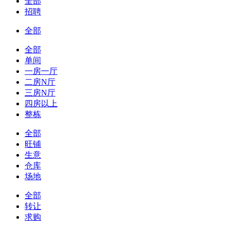
全部
招聘
全部
全部
单间
一房一厅
二房N厅
三房N厅
四房以上
整栋
全部
旺铺
生意
仓库
场地
全部
转让
求购