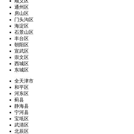
顺义区
通州区
房山区
门头沟区
海淀区
石景山区
丰台区
朝阳区
宣武区
崇文区
西城区
东城区
全天津市
和平区
河东区
蓟县
静海县
宁河县
宝坻区
武清区
北辰区