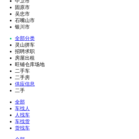
中卫市
固原市
吴忠市
石嘴山市
银川市
全部分类
灵山拼车
招聘求职
房屋出租
旺铺仓库场地
二手车
二手房
供应信息
二手
全部
车找人
人找车
车找货
货找车