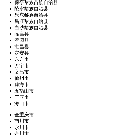
保亭黎族苗族自治县
陵水黎族自治县
乐东黎族自治县
昌江黎族自治县
白沙黎族自治县
临高县
澄迈县
屯昌县
定安县
东方市
万宁市
文昌市
儋州市
琼海市
五指山市
三亚市
海口市
全重庆市
南川市
永川市
合川市