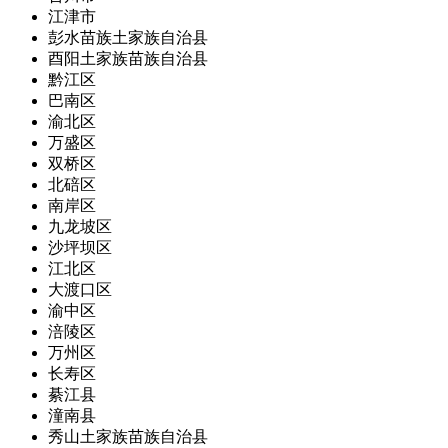
江津市
彭水苗族土家族自治县
酉阳土家族苗族自治县
黔江区
巴南区
渝北区
万盛区
双桥区
北碚区
南岸区
九龙坡区
沙坪坝区
江北区
大渡口区
渝中区
涪陵区
万州区
长寿区
綦江县
潼南县
秀山土家族苗族自治县