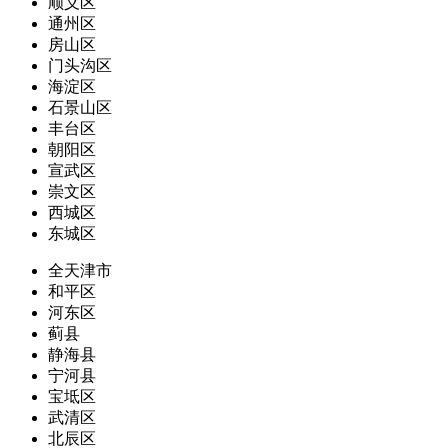
顺义区
通州区
房山区
门头沟区
海淀区
石景山区
丰台区
朝阳区
宣武区
崇文区
西城区
东城区
全天津市
和平区
河东区
蓟县
静海县
宁河县
宝坻区
武清区
北辰区