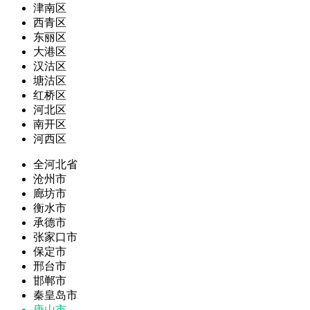
津南区
西青区
东丽区
大港区
汉沽区
塘沽区
红桥区
河北区
南开区
河西区
全河北省
沧州市
廊坊市
衡水市
承德市
张家口市
保定市
邢台市
邯郸市
秦皇岛市
唐山市