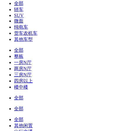
全部
轿车
SUV
微面
纯电车
货车农机车
其他车型
全部
整栋
一房N厅
两房N厅
三房N厅
四房以上
楼中楼
全部
全部
全部
其他闲置