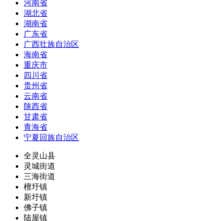
河南省
湖北省
湖南省
广东省
广西壮族自治区
海南省
重庆市
四川省
贵州省
云南省
陕西省
甘肃省
青海省
宁夏回族自治区
全灵山县
灵城街道
三海街道
檀圩镇
新圩镇
佛子镇
陆屋镇