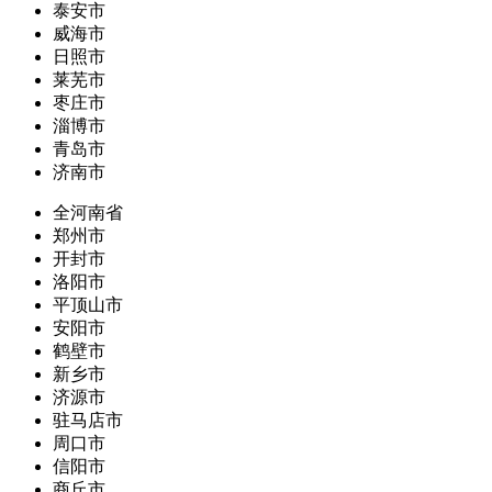
泰安市
威海市
日照市
莱芜市
枣庄市
淄博市
青岛市
济南市
全河南省
郑州市
开封市
洛阳市
平顶山市
安阳市
鹤壁市
新乡市
济源市
驻马店市
周口市
信阳市
商丘市