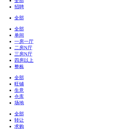
全部
招聘
全部
全部
单间
一房一厅
二房N厅
三房N厅
四房以上
整栋
全部
旺铺
生意
仓库
场地
全部
转让
求购