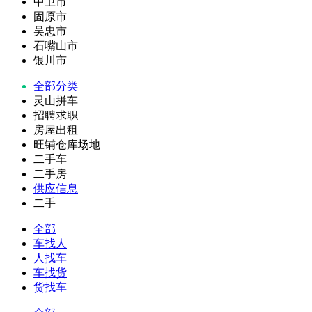
中卫市
固原市
吴忠市
石嘴山市
银川市
全部分类
灵山拼车
招聘求职
房屋出租
旺铺仓库场地
二手车
二手房
供应信息
二手
全部
车找人
人找车
车找货
货找车