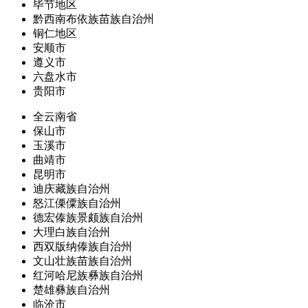
毕节地区
黔西南布依族苗族自治州
铜仁地区
安顺市
遵义市
六盘水市
贵阳市
全云南省
保山市
玉溪市
曲靖市
昆明市
迪庆藏族自治州
怒江傈僳族自治州
德宏傣族景颇族自治州
大理白族自治州
西双版纳傣族自治州
文山壮族苗族自治州
红河哈尼族彝族自治州
楚雄彝族自治州
临沧市