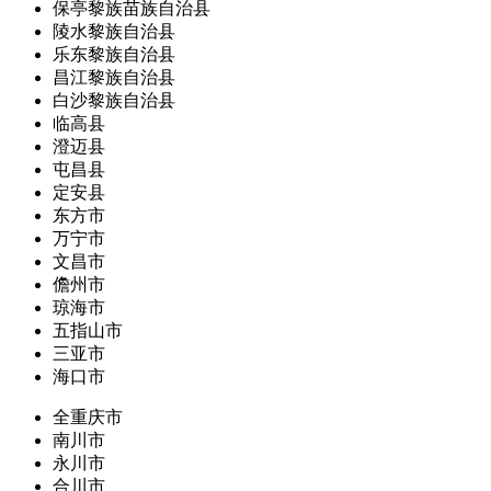
保亭黎族苗族自治县
陵水黎族自治县
乐东黎族自治县
昌江黎族自治县
白沙黎族自治县
临高县
澄迈县
屯昌县
定安县
东方市
万宁市
文昌市
儋州市
琼海市
五指山市
三亚市
海口市
全重庆市
南川市
永川市
合川市