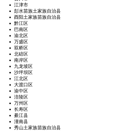
江津市
彭水苗族土家族自治县
酉阳土家族苗族自治县
黔江区
巴南区
渝北区
万盛区
双桥区
北碚区
南岸区
九龙坡区
沙坪坝区
江北区
大渡口区
渝中区
涪陵区
万州区
长寿区
綦江县
潼南县
秀山土家族苗族自治县