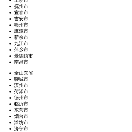
上饶市
抚州市
宜春市
吉安市
赣州市
鹰潭市
新余市
九江市
萍乡市
景德镇市
南昌市
全山东省
聊城市
滨州市
菏泽市
德州市
临沂市
东营市
烟台市
潍坊市
济宁市