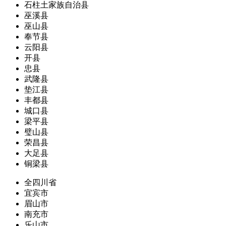
石柱土家族自治县
巫溪县
巫山县
奉节县
云阳县
开县
忠县
武隆县
垫江县
丰都县
城口县
梁平县
璧山县
荣昌县
大足县
铜梁县
全四川省
宜宾市
眉山市
南充市
乐山市