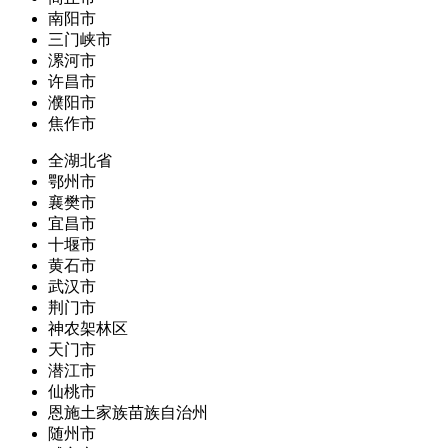
南阳市
三门峡市
漯河市
许昌市
濮阳市
焦作市
全湖北省
鄂州市
襄樊市
宜昌市
十堰市
黄石市
武汉市
荆门市
神农架林区
天门市
潜江市
仙桃市
恩施土家族苗族自治州
随州市