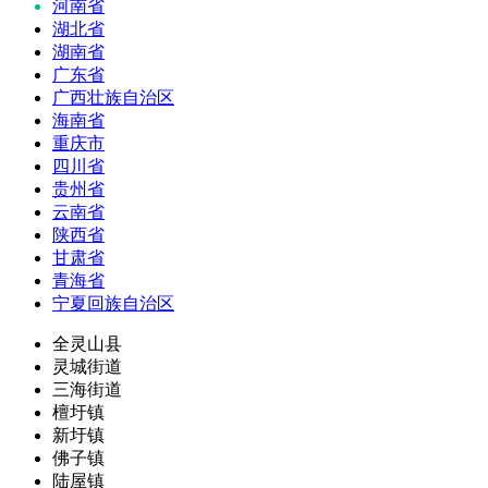
河南省
湖北省
湖南省
广东省
广西壮族自治区
海南省
重庆市
四川省
贵州省
云南省
陕西省
甘肃省
青海省
宁夏回族自治区
全灵山县
灵城街道
三海街道
檀圩镇
新圩镇
佛子镇
陆屋镇