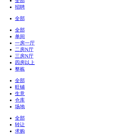
全部
招聘
全部
全部
单间
一房一厅
二房N厅
三房N厅
四房以上
整栋
全部
旺铺
生意
仓库
场地
全部
转让
求购