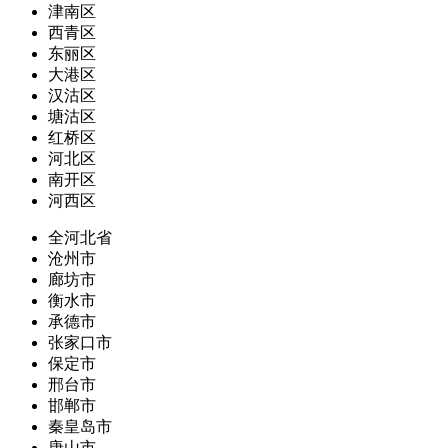
津南区
西青区
东丽区
大港区
汉沽区
塘沽区
红桥区
河北区
南开区
河西区
全河北省
沧州市
廊坊市
衡水市
承德市
张家口市
保定市
邢台市
邯郸市
秦皇岛市
唐山市