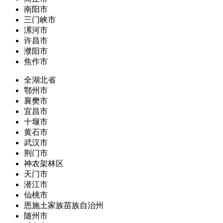
南阳市
三门峡市
漯河市
许昌市
濮阳市
焦作市
全湖北省
鄂州市
襄樊市
宜昌市
十堰市
黄石市
武汉市
荆门市
神农架林区
天门市
潜江市
仙桃市
恩施土家族苗族自治州
随州市