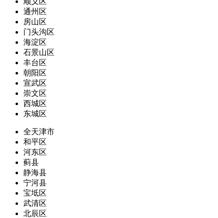
顺义区
通州区
房山区
门头沟区
海淀区
石景山区
丰台区
朝阳区
宣武区
崇文区
西城区
东城区
全天津市
和平区
河东区
蓟县
静海县
宁河县
宝坻区
武清区
北辰区