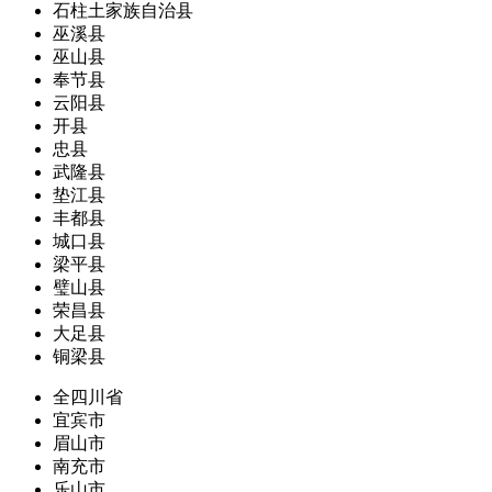
石柱土家族自治县
巫溪县
巫山县
奉节县
云阳县
开县
忠县
武隆县
垫江县
丰都县
城口县
梁平县
璧山县
荣昌县
大足县
铜梁县
全四川省
宜宾市
眉山市
南充市
乐山市