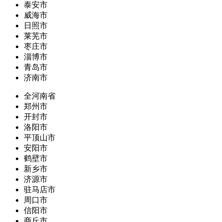
泰安市
威海市
日照市
莱芜市
枣庄市
淄博市
青岛市
济南市
全河南省
郑州市
开封市
洛阳市
平顶山市
安阳市
鹤壁市
新乡市
济源市
驻马店市
周口市
信阳市
商丘市