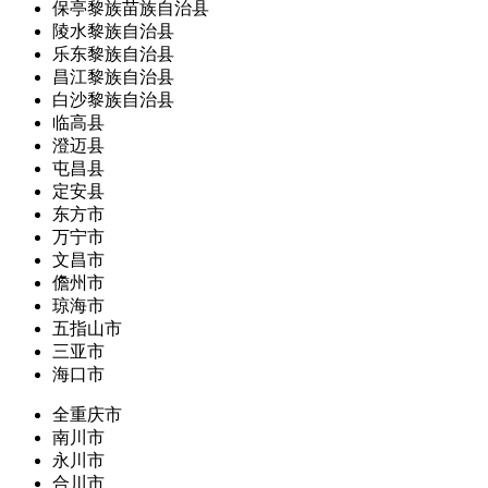
保亭黎族苗族自治县
陵水黎族自治县
乐东黎族自治县
昌江黎族自治县
白沙黎族自治县
临高县
澄迈县
屯昌县
定安县
东方市
万宁市
文昌市
儋州市
琼海市
五指山市
三亚市
海口市
全重庆市
南川市
永川市
合川市