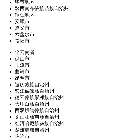
毕节地区
黔西南布依族苗族自治州
铜仁地区
安顺市
遵义市
六盘水市
贵阳市
全云南省
保山市
玉溪市
曲靖市
昆明市
迪庆藏族自治州
怒江傈僳族自治州
德宏傣族景颇族自治州
大理白族自治州
西双版纳傣族自治州
文山壮族苗族自治州
红河哈尼族彝族自治州
楚雄彝族自治州
临沧市