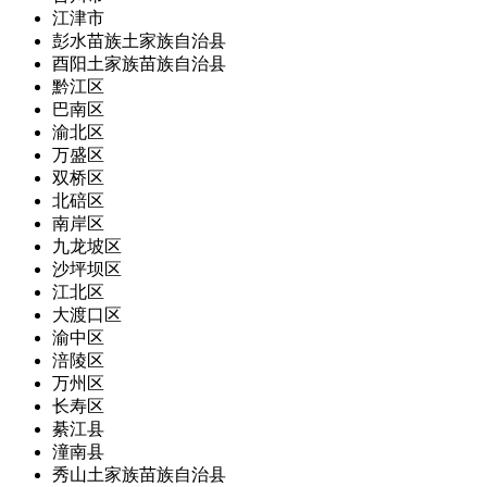
江津市
彭水苗族土家族自治县
酉阳土家族苗族自治县
黔江区
巴南区
渝北区
万盛区
双桥区
北碚区
南岸区
九龙坡区
沙坪坝区
江北区
大渡口区
渝中区
涪陵区
万州区
长寿区
綦江县
潼南县
秀山土家族苗族自治县