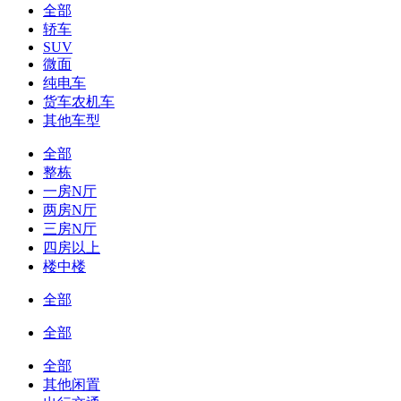
全部
轿车
SUV
微面
纯电车
货车农机车
其他车型
全部
整栋
一房N厅
两房N厅
三房N厅
四房以上
楼中楼
全部
全部
全部
其他闲置