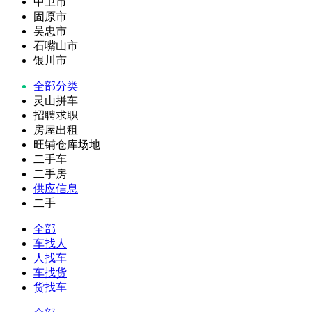
中卫市
固原市
吴忠市
石嘴山市
银川市
全部分类
灵山拼车
招聘求职
房屋出租
旺铺仓库场地
二手车
二手房
供应信息
二手
全部
车找人
人找车
车找货
货找车