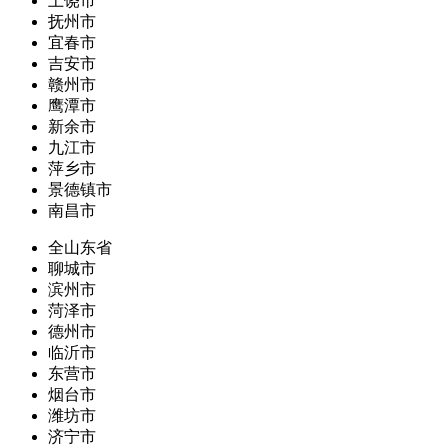
上饶市
抚州市
宜春市
吉安市
赣州市
鹰潭市
新余市
九江市
萍乡市
景德镇市
南昌市
全山东省
聊城市
滨州市
菏泽市
德州市
临沂市
东营市
烟台市
潍坊市
济宁市